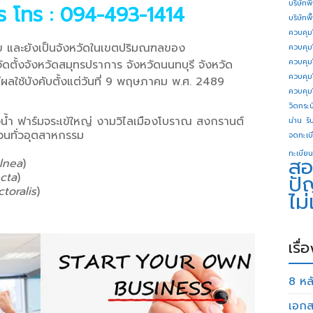
บริษัทพ
าร
โทร : 094-493-1414
บริษัทพ
ควบคุม
ย และยังเป็นจังหวัดในเขตปริมณฑลของ
ควบคุม
ควบคุม
ัดตั้งจังหวัดสมุทรปราการ จังหวัดนนทบุรี จังหวัด
ควบคุม
ลใช้บังคับตั้งแต่วันที่ 9 พฤษภาคม พ.ศ. 2489
ควบคุม
วิดกระบี
น้ำ ฟาร์มจระเข้ใหญ่ งามวิไลเมืองโบราณ สงกรานต์
น่าน
รั
วนทั่วอุตสาหกรรม
จดทะเบี
ทะเบียน
สอ
lnea
)
cta
)
ปั
toralis
)
ไม
เรื่
8 หลั
เอกส