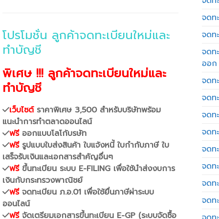
จดทะเ
จดทะ
โปรโมชั่น ลูกค้าจดทะเบียนใหม่และ
จดทะ
ทำบัญชี
จดทะ
ออก
พิเศษ !!! ลูกค้าจดทะเบียนใหม่และ
จดทะ
ทำบัญชี
จดทะ
เว็บไซต์
ราคาพิเศษ 3,500 สำหรับบริษัทพร้อม
จดทะเ
แนะนำการทำตลาดออนไลน์
จดทะ
ฟรี
ออกแบบโลโก้บรษัท
ฟรี
รูปแบบใบส่งสินค้า ใบแจ้งหนี้ ใบกำกับภาษี ใบ
จดทะ
เสร็จรับเงินและเอกสารสำคัญอื่นๆ
จดทะ
ฟรี
ขึ้นทะเบียน ระบบ E-FILING เพื่อใช้นำส่งงบการ
เงินกับกระทรวงพาณิชย์
จดทะ
ฟรี
จดทะเบียน ภ.อ.01 เพื่อใช้ยื่นภาษีผ่าระบบ
จดทะ
ออนไลน์
ฟรี
จัดเตรียมเอกสารขึ้นทะเบียน E-GP (ระบบจัดซื้อ
จดทะ