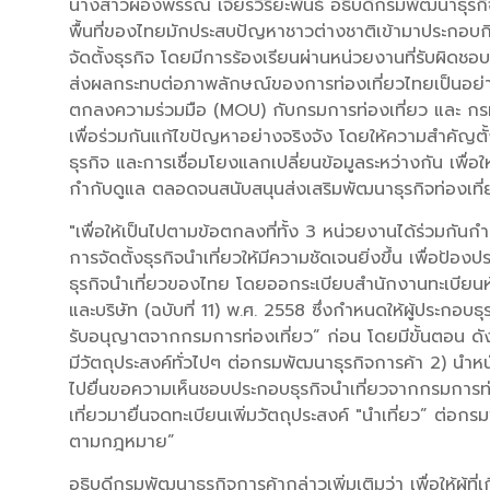
นางสาวผ่องพรรณ เจียรวิริยะพันธ์ อธิบดีกรมพัฒนาธุรกิจ
พื้นที่ของไทยมักประสบปัญหาชาวต่างชาติเข้ามาประกอบกิ
จัดตั้งธุรกิจ โดยมีการร้องเรียนผ่านหน่วยงานที่รับผิดชอบเ
ส่งผลกระทบต่อภาพลักษณ์ของการท่องเที่ยวไทยเป็นอย่
ตกลงความร่วมมือ (MOU) กับกรมการท่องเที่ยว และ กรมส
เพื่อร่วมกันแก้ไขปัญหาอย่างจริงจัง โดยให้ความสำคัญตั
ธุรกิจ และการเชื่อมโยงแลกเปลี่ยนข้อมูลระหว่างกัน เพื่
กำกับดูแล ตลอดจนสนับสนุนส่งเสริมพัฒนาธุรกิจท่องเที่ยว
"เพื่อให้เป็นไปตามข้อตกลงที่ทั้ง 3 หน่วยงานได้ร่วมก
การจัดตั้งธุรกิจนำเที่ยวให้มีความชัดเจนยิ่งขึ้น เพื่อป้อ
ธุรกิจนำเที่ยวของไทย โดยออกระเบียบสำนักงานทะเบียนหุ
และบริษัท (ฉบับที่ 11) พ.ศ. 2558 ซึ่งกำหนดให้ผู้ประกอบธุร
รับอนุญาตจากกรมการท่องเที่ยว” ก่อน โดยมีขั้นตอน ดังนี้ 
มีวัตถุประสงค์ทั่วไปๆ ต่อกรมพัฒนาธุรกิจการค้า 2) นำหน
ไปยื่นขอความเห็นชอบประกอบธุรกิจนำเที่ยวจากกรมการ
เที่ยวมายื่นจดทะเบียนเพิ่มวัตถุประสงค์ "นำเที่ยว” ต่อกร
ตามกฎหมาย”
อธิบดีกรมพัฒนาธุรกิจการค้ากล่าวเพิ่มเติมว่า เพื่อให้ผู้