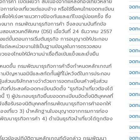
การค้า เปิดเผยว่า สืบเนื่องจากแหล่งท่องเที่ยวหลาย
จดทะ
จการท่องเที่ยวแต่แอบอ้าง หรือใช้ชื่อคนไทยจดทะเบียน
พื่อให้เร่งหาแนวทางป้องกันและแก้ไขอยู่บ่อยครั้ง ซึ่ง
จดทะ
างมาก กรมพัฒนาธุรกิจการค้า จึงลงนามบันทึกข้อ
จดทะ
อบสวนคดีพิเศษ (DSI) เมื่อวันที่ 24 ธันวาคม 2557
้งแต่ขั้นตอนการเริ่มต้นธุรกิจ การอนุญาตให้ประกอบ
จดทะเ
อให้แต่ละหน่วยงานใช้เป็นฐานข้อมูลในการตรวจสอบ
จดทะ
ของไทยให้มีความน่าเชื่อถือเข้มแข็งและยั่งยืน
จดทะ
ันกำหนดขึ้น กรมพัฒนาธุรกิจการค้าจึงกำหนดหลักเกณฑ์
จดทะ
งปรามปัญหานอมินีและสกัดกั้นผู้ที่ไม่หวังดีในการประกอบ
้นส่วนบริษัทกลางว่าด้วยการจดทะเบียนห้างหุ้นส่วน
จดทะเ
กิจที่ประสงค์จะจดทะเบียนจัดตั้ง "ธุรกิจนำเที่ยวต้องได้
จดทะเ
1) ผู้ประกอบธุรกิจยื่นขอจดทะเบียนจัดตั้งนิติบุคคลที่
ังสือรับรองนิติบุคคลที่กรมพัฒนาธุรกิจการค้าออกให้
จดทะ
ท่องเที่ยว 3) นำหลักฐานใบอนุญาตจากกรมการท่อง
จดทะ
มพัฒนาธุรกิจการค้า 4) ดำเนินธุรกิจนำเที่ยวได้ถูกต้อง
จดทะ
จดทะ
ที่เกี่ยวข้องปฏิบัติตามหลักเกณฑ์ดังกล่าว กรมพัฒนา