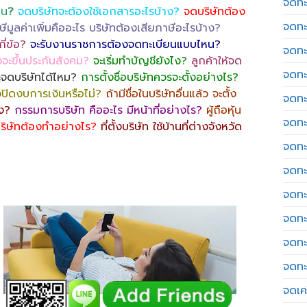
จดทะ
หน
?
จดบริษัทจะต้องใช้เอกสารอะไรบ้าง?
จดบริษัทต้อง
จดทะ
ษีมูลค่าเพิ่มคืออะไร บริษัทต้องเสียภาษีอะไรบ้าง?
ี่ข้อ?
จะรับงานราชการต้องจดทะเบียนแบบไหน?
จดทะ
งจะขึ้นประกันสังคม?
จะเริ่มทำบัญชียังไง?
ลูกค้าให้จด
จดทะ
ะจดบริษัทได้ไหม?
การตั้งชื่อบริษัทควรจะตั้งอย่างไร?
องปิดงบการเงินหรือไม่?
ถ้ามีชื่อในบริษัทอื่นแล้ว จะตั้ง
จดทะ
ไง?
กรรมการบริษัท คืออะไร มีหน้าที่อย่างไร?
ผู้ถือหุ้น
จดทะ
ริษัทต้องทำอย่างไร?
ที่ตั้งบริษัท ใช้บ้านที่ต่างจังหวัด
จดทะ
จดทะ
จดทะ
จดทะ
จดทะ
จดทะ
จดเค