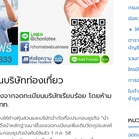
กรมส
ข้อค
🔸 ใ
ตารา
บัญช
รวมภ
ใครมี
บริษัทท่องเที่ยว
การจด
ใบกำ
ลังจากจดทะเบียนบริษัทเรียบร้อย โดยห้าม
ชำรุ
ททท.
้ห้างหุ้นส่วนและบริษัทจำกัดที่จะประกอบธุรกิจ "นำ
หมว
จึงนำหลักฐานมายื่นขอจดทะเบียนเพิ่มเติมวัตถุประสงค์
กอบธุรกิจบังคับใช้แล้ว 1 ก.ค. 58
จดทะ