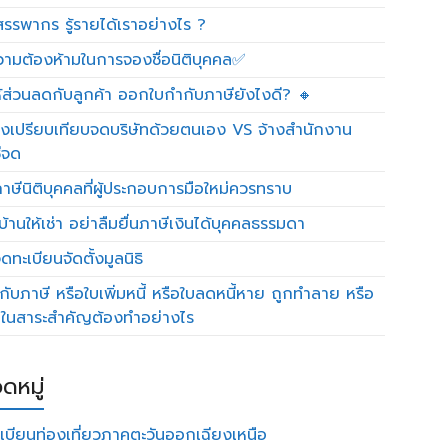
รรพากร รู้รายได้เราอย่างไร ?
วามต้องห้ามในการจองชื่อนิติบุคคล✅
ห้ส่วนลดกับลูกค้า ออกใบกำกับภาษียังไงดี? 🔸
งเปรียบเทียบจดบริษัทด้วยตนเอง VS จ้างสำนักงาน
ีจด
าษีนิติบุคคลที่ผู้ประกอบการมือใหม่ควรทราบ
บ้านให้เช่า อย่าลืมยื่นภาษีเงินได้บุคคลธรรมดา
ทะเบียนจัดตั้งมูลนิธิ
กับภาษี หรือใบเพิ่มหนี้ หรือใบลดหนี้หาย ถูกทำลาย หรือ
ดในสาระสำคัญต้องทำอย่างไร
ดหมู่
เบียนท่องเที่ยวภาคตะวันออกเฉียงเหนือ