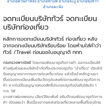
อำเภอควนกาหลง อำเภอท่าแพ อำเภอละงู อำเภอทุ่งหว้า
อำเภอมะนัง
จดทะเบียนบริษัททัวร์ จดทะเบียน
บริษัทท่องเที่ยว
หลักการจดทะเบียนบริษัททัวร์ ท่องเที่ยว หลัง
จากจดทะเบียนบริษัทเรียบร้อย โดยห้ามใส่คำว่า
ทัวร์ /Travel ก่อนขอใบอนุญาติ ททท.
กระทรวงพาณิชย์
โดยกรมพัฒนาธุรกิจการค้า ออกระเบียบให้
ห้างหุ้นส่วนและบริษัทจำกัดที่จะประกอบธุรกิจ "นำเที่ยว" ต้องได้
รับอนุญาตจากกรมการท่องเที่ยวก่อน แล้วจึงนำหลักฐานมา
ยื่นขอจดทะเบียนเพิ่มเติมวัตถุประสงค์ต่อกรมพัฒนาธุรกิจการ
ค้า หากไม่มีใบอนุญาตหมดสิทธิ์ประกอบธุรกิจบังคับใช้แล้ว 1
ก.ค. 58
นางสาวผ่องพรรณ เจียรวิริยะพันธ์ อธิบดีกรมพัฒนาธุรกิจการ
ค้า เปิดเผยว่า สืบเนื่องจากแหล่งท่องเที่ยวหลายพื้นที่ของไทย