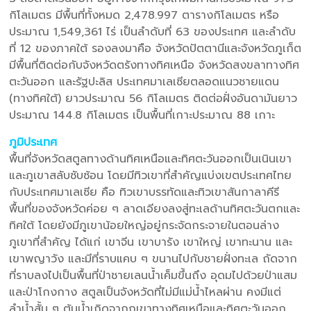
กิโลเมตร มีพื้นที่ทั้งหมด 2,478.997 ตารางกิโลเมตร หรือ
ประมาณ 1,549,361 ไร่ เป็นลำดับที่ 63 ของประเทศ และลำดับ
ที่ 12 ของภาคใต้ รองลงมาคือ จังหวัดปัตตานีและจังหวัดภูเก็ต
มีพื้นที่ติดต่อกับจังหวัดตรังทางทิศเหนือ จังหวัดสงขลาทางทิศ
ตะวันออก และรัฐปะลิส ประเทศมาเลเซียตลอดแนวชายแดน
(ทางทิศใต้) ยาวประมาณ 56 กิโลเมตร ติดต่อฝั่งอันดามันยาว
ประมาณ 144.8 กิโลเมตร เป็นพื้นที่เกาะประมาณ 88 เกาะ
ภูมิประเทศ
พื้นที่จังหวัดสตูลทางด้านทิศเหนือและทิศตะวันออกเป็นเนินเขา
และภูเขาสลับซับซ้อน โดยมีทิวเขาที่สำคัญแบ่งเขตประเทศไทย
กับประเทศมาเลเซีย คือ ทิวเขาบรรทัดและทิวเขาสันกาลาคีรี
พื้นที่ของจังหวัดค่อย ๆ ลาดเอียงลงสู่ทะเลด้านทิศตะวันตกและ
ทิศใต้ โดยยังมีภูเขาน้อยใหญ่อยู่กระจัดกระจายในตอนล่าง
ภูเขาที่สำคัญ ได้แก่ เขาจีน เขาบารัง เขาใหญ่ เขาทะนาน และ
เขาพญาวัง และมีที่ราบแคบ ๆ ขนานไปกับชายฝั่งทะเล ถัดจาก
ที่ราบลงไปเป็นพื้นที่ป่าชายเลนน้ำเค็มขึ้นถึง อุดมไปด้วยป่าแสม
และป่าโกงกาง สตูลเป็นจังหวัดที่ไม่มีแม่น้ำไหลผ่าน คงมีแต่
ลำน้ำสั้น ๆ ต้นน้ำเกิดจากภูเขาทางทิศเหนือและทิศตะวันออก