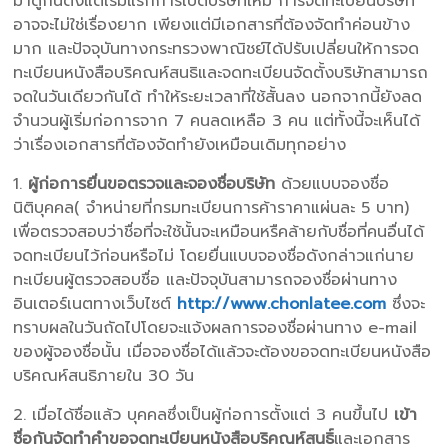
มาดูกันตั้งแต่เริ่มแรกการเปิดบริษัทใหม่ การจดทะเบียนบริษัท
อาจจะไม่ใช่เรื่องยาก เพียงแต่มีเอกสารที่ต้องจัดทำค่อนข้าง
มาก และปัจจุบันทางกระทรวงพาณิชย์ได้ปรับเปลี่ยนให้การจด
ทะเบียนหนังสือบริคณห์สนธิและจดทะเบียนจัดตั้งบริษัทสามารถ
จดในวันเดียวกันได้ ทำให้ระยะเวลาที่ใช้สั้นลง นอกจากนี้ยังลด
จำนวนผู้เริ่มก่อการจาก 7 คนลดเหลือ 3 คน แต่ทั้งนี้จะเห็นได้
ว่าเรื่องเอกสารที่ต้องจัดทำยังเหมือนเดิมทุกอย่าง
1.
ผู้ก่อการยื่นขอตรวจและจองชื่อบริษัท
ด้วยแบบจองชื่อ
นิติบุคคล( จำหน่ายที่กรมทะเบียนการค้าราคาแผ่นละ 5 บาท)
เพื่อตรวจสอบว่าชื่อที่จะใช้นั้นจะเหมือนหรืคล้ายกับชื่อที่คนอื่นได้
จดทะเบียนไว้ก่อนหรือไม่ โดยยื่นแบบจองชื่อดังกล่าวแก่นาย
ทะเบียนผู้ตรวจสอบชื่อ และปัจจุบันสามารถจองชื่อผ่านทาง
อินเตอร์เนตทางเว็บไซต์
http://www.chonlatee.com
ซึ่งจะ
ทราบผลในวันถัดไปโดยจะแจ้งผลการจองชื่อผ่านทาง e-mail
ของผู้จองชื่อนั้น เมื่อจองชื่อได้แล้วจะต้องขอจดทะเบียนหนังสือ
บริคณห์สนธิภายใน 30 วัน
2. เมื่อได้ชื่อแล้ว บุคคลซึ่งเป็นผู้ก่อการตั้งแต่ 3 คนขึ้นไป
เข้า
ชื่อกันจัดทำคำขอจดทะเบียนหนังสือบริคณห์สนธิ์
และเอกสาร