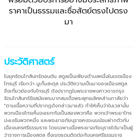
ราคาเป็นธรรมและซื่อสัตย์ตรงไปตรง
มา
ประวัติศาสตร์
ในยุครัตนโกสินทร์ตอนต้น สตูลเป็นเพียงตำบลหนึ่งในเขตเมือง
ไทรบุรี เรียกว่า มูเก็มสะตุล ประวัติความเป็นมาของเมืองสตูล
จึงเกี่ยวข้องกับไทรบุรี ดังปรากฏในพระราชพงศาวดารกรุง
รัตนโกสินทร์รัชสมัยพระบาทสมเด็จพระพุทธเลิศหล้านภาลัยว่า
"ตามเนื้อความที่ปรากฏดังกล่าวมาแล้ว ทำให้เห็นว่าในเวลานั้น
พวกเมืองไทรเห็นจะแยกกันเป็นสองพวกคือ พวกเจ้าพระยาไทร
ปะแงรันพวกหนึ่ง และพระยาอภัยนุราชคงจะนบน้อมฝากตัวกับ
เมืองนครศรีธรรมราช โดยเฉพาะเมื่อพระยาอภัยนุราชได้มาเป็นผู้
ว่าราชการเมืองสตูล ซึ่งเขตแดนติดต่อกับนครศรีธรรมราช