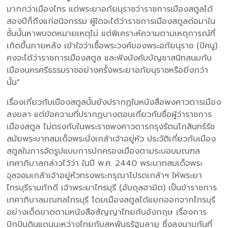
มากกว่าเมืองไทร แต่พระยาอภัยนุราชว่าราชการเมืองสตูลได้
สองปีก็ถึงแก่อนิจกรรม ผู้ใดจะได้ว่าราชการเมืองสตูลต่อมาใน
ชั้นนั้นหาพบจดหมายเหตุไม่ แต่พิเคราะห์ความตามเหตุการณ์ที่
เกิดขึ้นภายหลัง เข้าใจว่าเชื้อพระวงศ์ของพระอภัยนุราช (ปัศนู)
คงจะได้ว่าราชการเมืองสตูล และฟังบังคับบัญชาสนิทสนมกับ
เมืองนครศรีธรรมราชอย่างครั้งพระยาอภัยนุราชหรือยิ่งกว่า
นั้น"
เรื่องเกี่ยวกับเมืองสตูลนั้นยังปรากฏในหนังสือพงศาวดารเมือง
สงขลา แต่ข้อความที่ปรากฏบางตอนเกี่ยวกับชื่อผู้ว่าราชการ
เมืองสตูล ไม่ตรงกับในพระราชพงศาวดารกรุงรัตนโกสินทร์รัช
สมัยพระบาทสมเด็จพระนั่งเกล้าเจ้าอยู่หัว ประวัติเกี่ยวกับเมือง
สตูลในการจัดรูปแบบการปกครองเมืองตามระบอบมณฑล
เทศาภิบาลกล่าวไว้ว่า ในปี พ.ศ. 2440 พระบาทสมเด็จพระ
จุลจอมเกล้าเจ้าอยู่หัวทรงพระกรุณาโปรดเกล้าฯ ให้พระยา
ไทรบุรีรามภักดี เจ้าพระยาไทรบุรี (อับดุลฮามิต) เป็นข้าราชการ
เทศาภิบาลมณฑลไทรบุรี โดยเมืองสตูลได้แยกออกจากไทรบุรี
อย่างเด็ดขาดตามหนังสือสัญญาไทยกับอังกฤษ เรื่องการ
ปักปันดินแดนนะหว่างไทยกับสหพันธรัฐมลายู ซึ่งลงนามกันที่