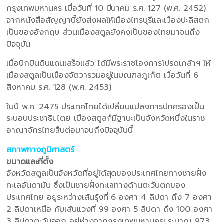
กรุงเทพมหานคร เมื่อวันที่ 10 มีนาคม ร.ศ. 127 (พ.ศ. 2452)
จากหนังสือสัญญานี้ยังส่งผลให้เมืองไทรบุรีและเมืองปะลิสตก
เป็นของอังกฤษ ส่วนเมืองสตูลยังคงเป็นของไทยมาจนถึง
ปัจจุบัน
เมื่อปักปันดินแดนเสร็จแล้ว ได้มีพระราชโองการโปรดเกล้าฯ ให้
เมืองสตูลเป็นเมืองจัตวารวมอยู่ในมณฑลภูเก็ต เมื่อวันที่ 6
สิงหาคม ร.ศ. 128 (พ.ศ. 2453)
ในปี พ.ศ. 2475 ประเทศไทยได้เปลี่ยนแปลงการปกครองเป็น
ระบอบประชาธิปไตย เมืองสตูลก็มีฐานะเป็นจังหวัดหนึ่งในราช
อาณาจักรไทยสืบต่อมาจนถึงปัจจุบันนี้
สภาพทางภูมิศาสตร์
ขนาดและที่ตั้ง
จังหวัดสตูลเป็นจังหวัดที่อยู่ใต้สุดของประเทศไทยทางชายฝั่ง
ทะเลอันดามัน ซึ่งเป็นชายฝั่งทะเลทางด้านตะวันตกของ
ประเทศไทย อยู่ระหว่างเส้นรุ้งที่ 6 องศา 4 ลิปดา ถึง 7 องศา
2 ลิปดาเหนือ กับเส้นแวงที่ 99 องศา 5 ลิปดา ถึง 100 องศา
3 ลิปดาตะวันออก อยู่ห่างจากกรุงเทพมหานครประมาณ 973