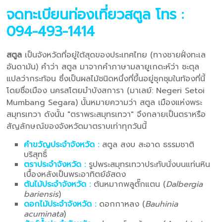
จดทะเบียนท่องเที่ยวสตูล
โทร :
094-493-1414
สตูล
เป็นจังหวัดที่อยู่ใต้สุดของประเทศไทย (ทางชายฝั่งทะเล
อันดามัน) คำว่า สตูล มาจากคำภาษามลายูเกดะห์ว่า ซะตุล
แปลว่ากระท้อน ซึ่งเป็นผลไม้ชนิดหนึ่งที่ขึ้นอยู่ชุกชุมในท้องที่นี้
โดยชื่อเมือง นครสโตยมำบังสการา (มาเลย์: Negeri Setoi
Mumbang Segara) นั้นหมายความว่า สตูล เมืองแห่งพระ
สมุทรเทวา ดังนั้น "ตราพระสมุทรเทวา" จึงกลายเป็นตราหรือ
สัญลักษณ์ของจังหวัดมาตราบเท่าทุกวันนี้
คำขวัญประจำจังหวัด :
สตูล สงบ สะอาด ธรรมชาติ
บริสุทธิ์
ตราประจำจังหวัด :
รูปพระสมุทรเทวาประทับนั่งบนแท่นหิน
เบื้องหลังเป็นพระอาทิตย์อัสดง
ต้นไม้ประจำจังหวัด :
ต้นหมากพลูตั๊กแตน (
Dalbergia
bariensis
)
ดอกไม้ประจำจังหวัด :
ดอกกาหลง (
Bauhinia
acuminata
)