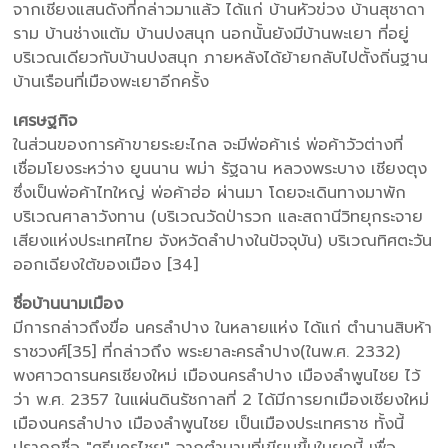
จากเชียงแสนดังที่กล่าวมาแล้ว ได้แก่ บ้านหัวข่วง บ้านสุชาดา
ราม บ้านช่างแต้ม บ้านปงสนุก นอกนั้นยังมีบ้านพะเยา ที่อยู่
บริเวณเดียวกับบ้านปงสนุก ภายหลังได้ย้ายกลับไปตั้งถิ่นฐาน
บ้านเรือนที่เมืองพะเยาอีกครั้ง
เศรษฐกิจ
ในส่วนของการค้าขายระยะไกล จะมีพ่อค้าเร่ พ่อค้าวัวต่างที่
เชื่อมโยงระหว่าง ยูนนาน พม่า รัฐฉาน หลวงพระบาง เชียงตุง
ซึ่งเป็นพ่อค้าไทใหญ่ พ่อค้าฮ่อ ผ่านมา โดยจะเดินทางมาพัก
บริเวณศาลาวังทาน (บริเวณวัดป่ารวก และสถานีวิทยุกระจาย
เสียงแห่งประเทศไทย จังหวัดลำปางในปัจจุบัน) บริเวณทิศตะวัน
ออกเฉียงใต้ของเมือง [34]
ชื่อบ้านนามเมือง
มีการกล่าวถึงขื่อ นครลำปาง ในหลายแห่ง ได้แก่ ตำนานสิบห้า
ราชวงศ์[35] ที่กล่าวถึง พระยาละครลำปาง(ในพ.ศ. 2332)
พงศาวดารนครเชียงใหม่ เมืองนครลำปาง เมืองลำพูนไชย ไว้
ว่า พ.ศ. 2357 ในแผ่นดินรัชกาลที่ 2 ได้มีการยกเมืองเชียงใหม่
เมืองนครลำปาง เมืองลำพูนไชย เป็นเมืองประเทศราช ทั้งนี้
ปรากฏชื่อ "ศรีนครไชย" จากตำนานที่เขียนขึ้นในยุคนี้ เพื่อ