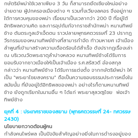
กษัตริย์พม่าใช้เวลาเพียง 3 วัน ก็สามารถยึดเชียงใหม่อย่าง
ง่ายดาย ผู้ปกครองเมืองต่าง ๆ รวมทั้งเวียงลคอร จึงอยู่ภาย
ใต้การควบคุมของพม่า เรื่อยมาเป็นเวลากว่า 200 ปี ที่อยู่ใต้
อิทธิพลความคิด และการอุปถัมภ์จากราชสำนักพม่า หนานทิพย์
ช้าง ต้นตระกูลเจ้าเจ็ดตน ราวปลายพุทธศตวรรษที่ 23 ปรากฏ
วีรกรรมของหนานทิพย์ช้างที่สามารกำจัด ท้าวมหายศ เจ้าเมือง
ลำพูนที่เข้ามาสร้างความเดือดร้อนได้สำเร็จ ดังปรากฏเรื่องเล่า
ณ บริเวณวัดพระธาตุลำปางหลวง หนานทิพย์ช้างได้รับการ
ยอมรับจากชาวเมืองให้เป็นเจ้าเมือง ร.ศ.สรัสวดี อ๋องสกุล
กล่าวว่า หนานทิพย์ช้าง ได้รับการแต่งตั้ง จากกษัตริย์พม่า ให้
เป็น "พระยาไชยสงคราม" ถือเป็นความชอบธรรมประการหนึ่งใน
สมัยนั้น ที่ยังอยู่ใต้อิทธิพลของพม่า อย่างไรก็ตามหนานทิพย์
ช้าง ยังถูกเรียกในนามอื่น ๆ ได้แก่ พระยาสุลวฤๅไชย พ่อเจ้า
ทิพย์ช้าง
ยุคที่ 4 : ประเทศราชของสยาม (พุทธศตวรรษที่ 24- ทศวรรษ
2430)
นโยบายกวาดต้อนผู้คน
กำลังคนไพร่พล เป็นปัจจัยสำคัญอย่างยิ่งในการดำรงอยู่ของ