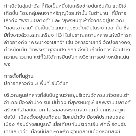
กำเนิดในลุ่มน้ำวัง ก็ถือเป็นหนึ่งในเครือข่ายนั้นเช่นกัน แต่มิใช่
เกิดขึ้น โดยกลุ่มคนจากหริภุญไชยเท่านั้น ในตำนาน ที่มีการ
เล่าถึง "พรานเขลางค์" และ "สุพรหมฤๅษี"ที่อาศัยอยู่บริเวณ
"ดอยเขางาม" นับเป็นตัวแทนกลุ่มชนดั้งเดิมในระยะเวลานั้น ซึ่ง
มีทั้งชาวลัวะและกะเหรี่ยง [13] ในโบราณสถานหลายแห่งมีการก
ล่าวอ้างถึง "พระนางจามเทวี" เช่น วิหารจามเทวี วัดปงยางคง,
ตำหนักเย็น วัดพระธาตุจอมปิง ฯลฯ ซึ่งเป็นสำนึกการเชื่อมโยง
ความยาวนาน แต่ก็ไม่ได้การยืนยันทางวิชาการอย่างหนักแน่น
พอ
การตั้งถิ่นฐาน
มีการกล่าวถึง 3 พื้นที่ อันได้แก่
บริเวณศูนย์กลางที่สันนิษฐานว่าอยู่บริเวณวัดพระแก้วดอนเต้า
อำเภอเมืองลำปาง ริมแม่น้ำวัง ที่สุพรหมฤๅษี และพรานเขลางค์
สร้างให้เจ้าอนันตยศ โอรสของพระนางจามเทวี ปกครองดูแล
ต่อไป เมืองตั้งอยู่บนที่ดอน ริมแม่น้ำวัง มีองค์ประกอบของ
เมือง ค่อนข้างสมบูรณ์ เมื่อเทียบกับบริเวณอื่น ศักดิ์ รัตนชัย
เคยเสนอว่า เมืองนี้มีลักษณะสัณฐานคล้ายเมืองหอยสังข์