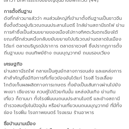
เล่าว่า มีทหารรถถังของญี่ปุ่นมาขอพักที่วัด [44]
การตั้งถิ่นฐาน
ดังที่กล่าวมาแล้วว่า คนส่วนใหญ่ที่เข้ามาตั้งถิ่นฐานเป็นชาวจีน
ซึ่งตั้งตัวอยู่บริเวณถนนประสานไมตรี ใกล้ย่านสถานีรถไฟ ย่าน
การค้าซึ่งเป็นส่วนขยายของเมืองไปทางทิศตะวันตกเฉียงใต้
ขณะที่อีกส่วนหนึ่งกลับขยับขยายไปบริเวณย่านตลาดในเมือง
ได้แก่ ตลาดบริบูรณ์ปราการ ตลาดราชวงศ์ ซึ่งปรากฏการตั้ง
ถิ่นฐานบน ถนนทิพย์ช้าง ถนนบุญวาทย์ ถนนรอบเวียง
เศรษฐกิจ
ย่านสถานีรถไฟ กลายเป็นศูนย์กลางการขนส่ง และแหล่งการ
ค้าสำคัญซึ่งมีกิจการที่เกี่ยวข้องอันได้แก่ โรงสี โรงเลื่อย
โกดังเก็บผลผลิตทางการเกษตร ทั้งยังเป็นเส้นทางผ่านไปยัง
พะเยา เชียงราย ควบคู่ไปด้วยกันนั้น แหล่งบันเทิง ย่านกิน
เที่ยว ก็ตามมา ทั้งโรงฝิ่นบนถนนประสานไมตรี และข้างสถานี
ตำรวจสบตุ๋ยในปัจจุบัน หรือย่านเที่ยวบนถนนบุญวาทย์ ที่มีทั้ง
ซ่อง โรงฝิ่น โรงภาพยนตร์ โรงแรม ร้านอาหาร
ชื่อบ้านนามเมือง