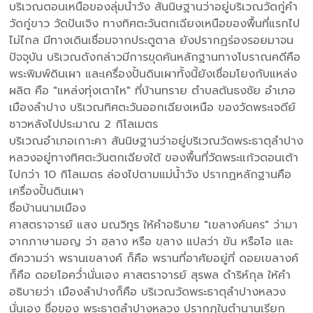
บริเวณตอนเหนือของลุ่มน้ำวัง สันนิษฐานว่าอยู่บริเวณวัดกู่คำ
วัดกู่ขาว วัดปันเจิง ทางทิศตะวันตกเฉียงเหนือของพื้นที่แรกไป
ไม่ไกล มีทางเดินเชื่อมจากประตูตาล ยังปรากฏร่องรอยมาจน
ปัจจุบัน บริเวณดังกล่าวมีการขุดค้นหลักฐานทางโบราณคดีคือ
พระพิมพ์ดินเผา และเครื่องปั้นดินเผาทั้งนี้ยังเชื่อมโยงกับแหล่ง
ผลิต คือ "แหล่งทุ่งเตาไห" ที่บ้านทราย ตำบลต้นธงชัย อำเภอ
เมืองลำปาง บริเวณทิศตะวันออกเฉียงเหนือ ของวัดพระเจดีย์
ซาวหลังไปประมาณ 2 กิโลเมตร
บริเวณอำเภอเกาะคา สันนิษฐานว่าอยู่บริเวณวัดพระธาตุลำปาง
หลวงอยู่ทางทิศตะวันตกเฉียงใต้ ของพื้นที่วัดพระแก้วดอนเต้า
ไปกว่า 10 กิโลเมตร ล่องไปตามแม่น้ำวัง ปรากฏหลักฐานคือ
เครื่องปั้นดินเผา
ชื่อบ้านนามเมือง
ศาสตราจารย์ แสง มณวิทูร ให้คำอธิบาย "เขลางค์นคร" ว่ามา
จากภาษามอญ ว่า ฮฺลาง หรือ ขฺลาง แปลว่า ขัน หรือโอ และ
ตีความว่า พรานเขลางค์ ก็คือ พรานที่อาศัยอยู่ที่ ดอยเขลางค์
ก็คือ ดอยโอคว่ำนั่นเอง ศาสตราจารย์ สุรพล ดำริห์กุล ให้คำ
อธิบายว่า เมืองลำปางก็คือ บริเวณวัดพระธาตุลำปางหลวง
นั่นเอง ชื่อของ พระธาตุลำปางหลวง ปรากฏในตำนานเรียก