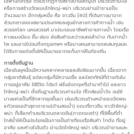
เฉพาะอังกฤษ ดังปรากฏการสร้างบ้านใหญ่โต บริเวณท่ามะโอ
หรือการสร้างวัดแบบไทใหญ่-พม่า บริเวณย่านป่าขามเป็น
จำนวนมาก อีกกลุ่มหนึ่ง คือ ชาวจีน [40] ที่เดินทางมาจาก
ส่วนกลางของสยามประเทศและศูนย์กลางการค้าทางน้ำ เช่น
สวรรคโลก นครสวรรค์ มาประกอบอาชีพค้าขายทางน้ำ โดยเรือ
หางแมงป่อง ขึ้น-ล่อง ส่งสินค้าระหว่างนครลำปาง กับปากน้ำ
โพ และอาจไปจนถึงกรุงเทพฯ หรือบางคนสามารถสะสมทุนและ
ได้รับการแต่งตั้งให้เป็นนายอากรเก็บภาษีในท้องถิ่น
การตั้งถิ่นฐาน
เมืองในยุคนี้จะมีความหลากหลายและซับซ้อนมากขึ้น เนื่องจาก
กลุ่มชาติพันธุ์ แต่ละกลุ่มก็มีความเชื่อ และโลกทัศน์ที่ต่างกันใน
การอยู่อาศัย ใช้ชีวิต ได้แก่ ฝรั่งอังกฤษที่เข้ามาทำไม้ และชาว
ไทใหญ่-พม่า ตั้งถิ่นฐานบริเวณท่ามะโอ ที่ใกล้แม่น้ำวัง จนใช้
บางแห่งเป็นที่ชักลากซุงขึ้นมา เช่นบริเวณด้านหน้าของวัดพระ
แก้วดอนเต้าสุชาดาราม(ด้านสระน้ำ) ขณะที่ชาวจีน ชาวไทใหญ่-
พม่า ก็เลือกทำเลบริเวณตลาดจีน(กาดกองต้า) ที่ใช้พื้นที่ต่ำ
ใกล้น้ำให้เป็นประโยชน์ในการเป็นท่าเทียบเรือสินค้า โกดัง ที่อยู่
อาศัย และห้างไปในตัว ย่านวัดไทใหญ่-พม่า บริเวณป่าขามและ