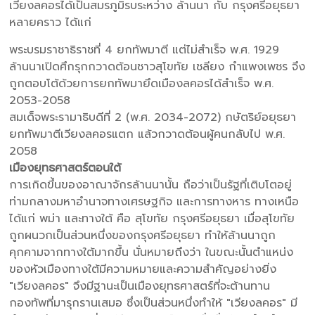
เวียงลคอรได้เป็นสมรภูมิรบระหว่าง ล้านนา กับ กรุงศรีอยุธยา
หลายคราว ได้แก่
พระบรมราชาธิราชที่ 4 ยกทัพมาตี แต่ไม่สำเร็จ พ.ศ. 1929
ล้านนาเปิดศึกรุกกวาดต้อนชาวสุโขทัย เชลียง กำแพงเพชร จึง
ถูกตอบโต้ด้วยการยกทัพมายึดเมืองลคอรได้สำเร็จ พ.ศ.
2053-2058
สมเด็จพระรามาธิบดีที่ 2 (พ.ศ. 2034-2072) กษัตริย์อยุธยา
ยกทัพมาตีเวียงลคอรแตก แล้วกวาดต้อนผู้คนกลับไป พ.ศ.
2058
เมืองยุทธศาสตร์ตอนใต้
การเกิดขึ้นของอาณาจักรล้านนานั้น ถือว่าเป็นรัฐที่เติบโตอยู่
ท่ามกลางมหาอำนาจทางเศรษฐกิจ และการทางหาร ทางเหนือ
ได้แก่ พม่า และทางใต้ คือ สุโขทัย กรุงศรีอยุธยา เมื่อสุโขทัย
ถูกผนวกเป็นส่วนหนึ่งของกรุงศรีอยุธยา ทำให้ล้านนาถูก
คุกคามจากทางใต้มากขึ้น นั่นหมายถึงว่า ในขณะนั้นตำแหน่ง
ของหัวเมืองทางใต้มีความหมายและความสำคัญอย่างยิ่ง
"เวียงลคอร" จึงมีฐานะเป็นเมืองยุทธศาสตร์ที่จะต้านทาน
กองทัพที่มารุกรานเสมอ ซึ่งเป็นส่วนหนึ่งทำให้ "เวียงลคอร" มี