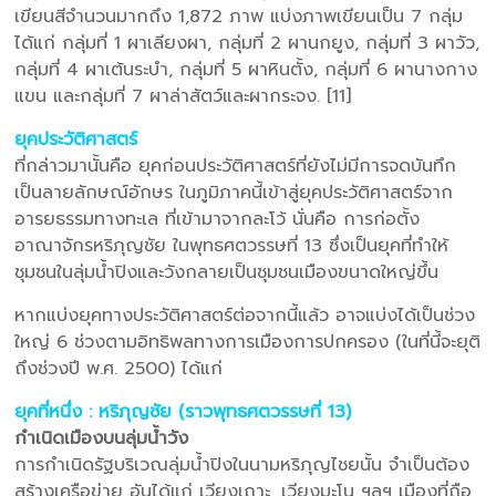
เขียนสีจำนวนมากถึง 1,872 ภาพ แบ่งภาพเขียนเป็น 7 กลุ่ม
ได้แก่ กลุ่มที่ 1 ผาเลียงผา, กลุ่มที่ 2 ผานกยูง, กลุ่มที่ 3 ผาวัว,
กลุ่มที่ 4 ผาเต้นระบำ, กลุ่มที่ 5 ผาหินตั้ง, กลุ่มที่ 6 ผานางกาง
แขน และกลุ่มที่ 7 ผาล่าสัตว์และผากระจง. [11]
ยุคประวัติศาสตร์
ที่กล่าวมานั้นคือ ยุคก่อนประวัติศาสตร์ที่ยังไม่มีการจดบันทึก
เป็นลายลักษณ์อักษร ในภูมิภาคนี้เข้าสู่ยุคประวัติศาสตร์จาก
อารยธรรมทางทะเล ที่เข้ามาจากละโว้ นั่นคือ การก่อตั้ง
อาณาจักรหริภุญชัย ในพุทธศตวรรษที่ 13 ซึ่งเป็นยุคที่ทำให้
ชุมชนในลุ่มน้ำปิงและวังกลายเป็นชุมชนเมืองขนาดใหญ่ขึ้น
หากแบ่งยุคทางประวัติศาสตร์ต่อจากนี้แล้ว อาจแบ่งได้เป็นช่วง
ใหญ่ 6 ช่วงตามอิทธิพลทางการเมืองการปกครอง (ในที่นี้จะยุติ
ถึงช่วงปี พ.ศ. 2500) ได้แก่
ยุคที่หนึ่ง : หริภุญชัย (ราวพุทธศตวรรษที่ 13)
กำเนิดเมืองบนลุ่มน้ำวัง
การกำเนิดรัฐบริเวณลุ่มน้ำปิงในนามหริภุญไชยนั้น จำเป็นต้อง
สร้างเครือข่าย อันได้แก่ เวียงเถาะ, เวียงมะโน ฯลฯ เมืองที่ถือ