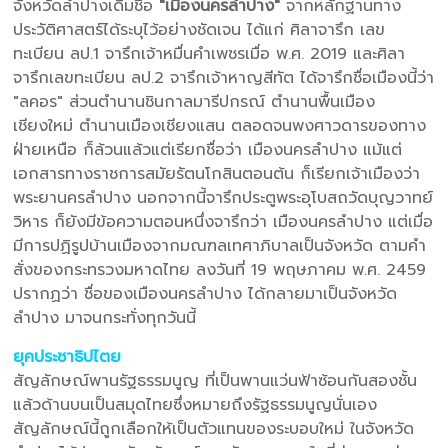
จังหวัดลำปางเดิมชื่อ
"เมืองนครลำปาง"
จากหลักฐานทาง
ประวัติศาสตร์ได้ระบุไว้อย่างชัดเจน ได้แก่ ศิลาจารึก เลข
ทะเบียน ลป.1 จารึกเจ้าหมื่นคำเพชรเมื่อ พ.ศ. 2019 และศิลา
จารึกเลขทะเบียน ลป.2 จารึกเจ้าหาญสีทัต ได้จารึกชื่อเมืองนี้ว่า
"ลคอร" ส่วนตำนานชินกาลมารีปกรณ์ ตำนานพื้นเมือง
เชียงใหม่ ตำนานเมืองเชียงแสน ตลอดจนพงศาวดารของทาง
ฝ่ายเหนือ ก็ล้วนแล้วแต่เรียกชื่อว่า เมืองนครลำปาง แม้แต่
เอกสารทางราชการสมัยรัตนโกสินตอนต้น ก็เรียกเจ้าเมืองว่า
พระยานครลำปาง นอกจากนี้จารึกประตูพระอุโบสถวัดบุญวาทย์
วิหาร ก็ยังมีข้อความตอนหนึ่งจารึกว่า เมืองนครลำปาง แต่เมื่อ
มีการปฏิรูปบ้านเมืองจากมณฑลเทศาภิบาลเป็นจังหวัด ตามคำ
สั่งของกระทรวงมหาดไทย ลงวันที่ 19 พฤษภาคม พ.ศ. 2459
ปรากฏว่า ชื่อของเมืองนครลำปาง ได้กลายมาเป็นจังหวัด
ลำปาง มาจนกระทั่งทุกวันนี้
ยุคประชาธิปไตย
สัญลักษณ์พานรัฐธรรมนูญ ที่เป็นพานแว่นฟ้าซ้อนกันสองชั้น
แล้วด้านบนเป็นสมุดไทยซึ่งหมายถึงรัฐธรรมนูญนั่นเอง
สัญลักษณ์นี้ถูกเลือกให้เป็นตัวแทนของระบอบใหม่ ในจังหวัด