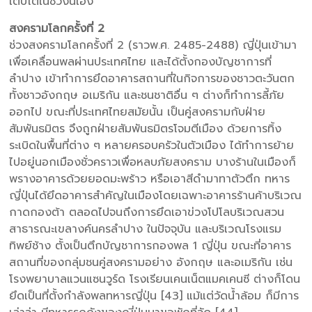
เติบโตในช่วงนี้เอง
สงครามโลกครั้งที่ 2
ช่วงสงครามโลกครั้งที่ 2 (ราวพ.ศ. 2485-2488) ญี่ปุ่นเข้ามา
เพื่อเคลื่อนพลผ่านประเทศไทย และได้ตั้งกองบัญชาการที่
ลำปาง เข้าทำการยึดอาคารสถานที่ในกิจการของชาวตะวันตก
ทั้งชาวอังกฤษ อเมริกัน และชนชาติอื่น ๆ ต่างก็ทำการลี้ภัย
ออกไป ขณะที่ประเทศไทยสมัยนั้น เป็นคู่สงครามกับฝ่าย
สัมพันธมิตร จึงถูกฝ่ายสัมพันธมิตรโจมตีเมือง ด้วยการทิ้ง
ระเบิดในพื้นที่ต่าง ๆ หลายครอบครัวในตัวเมือง ได้ทำการย้าย
ไปอยู่นอกเมืองชั่วคราวเพื่อหลบภัยสงคราม บางร้านในเมืองก็
พรางอาคารด้วยยอดมะพร้าว หรือเอาสีดำมาทาตัวตึก ทหาร
ญี่ปุ่นได้ยึดอาคารสำคัญในเมืองโดยเฉพาะอาคารร้านค้าบริเวณ
กาดกองต้า ตลอดไปจนถึงการยึดเอาข่วงโปโลบริเวณสวน
สาธารณะเขลางค์นครลำปาง ในปัจจุบัน และบริเวณโรงแรม
ทิพย์ช้าง ตั้งเป็นตึกบัญชาการกองพล 1 ญี่ปุ่น ขณะที่อาคาร
สถานที่ของกลุ่มชนคู่สงครามอย่าง อังกฤษ และอเมริกัน เช่น
โรงพยาบาลแวนแซนวูร์ด โรงเรียนเคนเน็ตแมคเคนซี ต่างก็โดน
ยึดเป็นที่ตั้งกำลังพลทหารญี่ปุ่น [43] แม้แต่วัดน้ำล้อม ก็มีการ