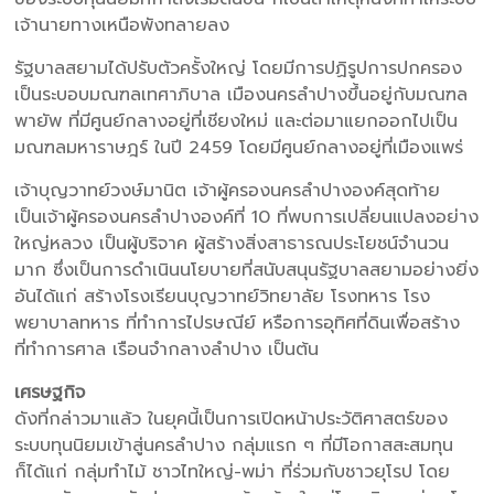
เจ้านายทางเหนือพังทลายลง
รัฐบาลสยามได้ปรับตัวครั้งใหญ่ โดยมีการปฏิรูปการปกครอง
เป็นระบอบมณฑลเทศาภิบาล เมืองนครลำปางขึ้นอยู่กับมณฑล
พายัพ ที่มีศูนย์กลางอยู่ที่เชียงใหม่ และต่อมาแยกออกไปเป็น
มณฑลมหาราษฎร์ ในปี 2459 โดยมีศูนย์กลางอยู่ที่เมืองแพร่
เจ้าบุญวาทย์วงษ์มานิต เจ้าผู้ครองนครลำปางองค์สุดท้าย
เป็นเจ้าผู้ครองนครลำปางองค์ที่ 10 ที่พบการเปลี่ยนแปลงอย่าง
ใหญ่หลวง เป็นผู้บริจาค ผู้สร้างสิ่งสาธารณประโยชน์จำนวน
มาก ซึ่งเป็นการดำเนินนโยบายที่สนับสนุนรัฐบาลสยามอย่างยิ่ง
อันได้แก่ สร้างโรงเรียนบุญวาทย์วิทยาลัย โรงทหาร โรง
พยาบาลทหาร ที่ทำการไปรษณีย์ หรือการอุทิศที่ดินเพื่อสร้าง
ที่ทำการศาล เรือนจำกลางลำปาง เป็นต้น
เศรษฐกิจ
ดังที่กล่าวมาแล้ว ในยุคนี้เป็นการเปิดหน้าประวัติศาสตร์ของ
ระบบทุนนิยมเข้าสู่นครลำปาง กลุ่มแรก ๆ ที่มีโอกาสสะสมทุน
ก็ได้แก่ กลุ่มทำไม้ ชาวไทใหญ่-พม่า ที่ร่วมกับชาวยุโรป โดย