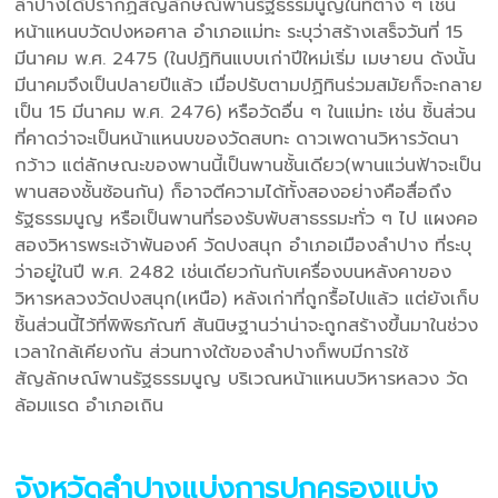
ลำปางได้ปรากฏสัญลักษณ์พานรัฐธรรมนูญในที่ต่าง ๆ เช่น
หน้าแหนบวัดปงหอศาล อำเภอแม่ทะ ระบุว่าสร้างเสร็จวันที่ 15
มีนาคม พ.ศ. 2475 (ในปฏิทินแบบเก่าปีใหม่เริ่ม เมษายน ดังนั้น
มีนาคมจึงเป็นปลายปีแล้ว เมื่อปรับตามปฏิทินร่วมสมัยก็จะกลาย
เป็น 15 มีนาคม พ.ศ. 2476) หรือวัดอื่น ๆ ในแม่ทะ เช่น ชิ้นส่วน
ที่คาดว่าจะเป็นหน้าแหนบของวัดสบทะ ดาวเพดานวิหารวัดนา
กว้าว แต่ลักษณะของพานนี้เป็นพานชั้นเดียว(พานแว่นฟ้าจะเป็น
พานสองชั้นซ้อนกัน) ก็อาจตีความได้ทั้งสองอย่างคือสื่อถึง
รัฐธรรมนูญ หรือเป็นพานที่รองรับพับสาธรรมะทั่ว ๆ ไป แผงคอ
สองวิหารพระเจ้าพันองค์ วัดปงสนุก อำเภอเมืองลำปาง ที่ระบุ
ว่าอยู่ในปี พ.ศ. 2482 เช่นเดียวกันกับเครื่องบนหลังคาของ
วิหารหลวงวัดปงสนุก(เหนือ) หลังเก่าที่ถูกรื้อไปแล้ว แต่ยังเก็บ
ชิ้นส่วนนี้ไว้ที่พิพิธภัณฑ์ สันนิษฐานว่าน่าจะถูกสร้างขึ้นมาในช่วง
เวลาใกล้เคียงกัน ส่วนทางใต้ของลำปางก็พบมีการใช้
สัญลักษณ์พานรัฐธรรมนูญ บริเวณหน้าแหนบวิหารหลวง วัด
ล้อมแรด อำเภอเถิน
จังหวัดลำปางแบ่งการปกครองแบ่ง