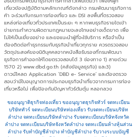
อธิบดีกรมพัฒนาธุรกิจการค้ากล่าวเพิ่มเติมว่า เพื่อให้ผู้ที่
เกี่ยวข้องปฏิบัติตามหลักเกณฑ์ดังกล่าว กรมพัฒนาธุรกิจการ
ค้า จะร่วมกับกรมการท่องเที่ยว และ DSI ลงพื้นที่ตรวจสอบ
แหล่งท่องเที่ยวทั่วประเทศเป็นระยะ ๆ หากพบธุรกิจรายใดเข้า
ข่ายกระทำความผิดตามกฎหมายจะลงโทษอย่างเด็ดขาด เพื่อ
ไม่ให้เป็นเยี่ยงอย่าง และขอแนะนำผู้ที่จะใช้บริการ หรือจำเป็น
ต้องติดต่อทำธุรกรรมกับธุรกิจนำเที่ยวทุกราย ควรตรวจสอบ
วัตถุประสงค์ของนิติบุคคลจากหนังสือรับรองที่กรมพัฒนา
ธุรกิจการค้าออกให้โดยตรวจสอบได้ 3 ช่องทาง 1) สายด่วน
1570 2) www.dbd.go.th (คลังข้อมูลธุรกิจ) และ3)
ดาวน์โหลด Application ‘DBD e- Service’ และต้องตรวจ
สอบว่ามีใบอนุญาตการประกอบธุรกิจนำเที่ยวจากกรมการท่อง
เที่ยวหรือไม่ เพื่อป้องกันปัญหาทัวร์ต้มตุ๋น หลอกลวง
ขออนุญาติธุรกิจท่องเที่ยว ขออนุญาตธุรกิจทัวร์ จดทะเบียน
บริษัททัวร์ จดทะเบียนบริษัทท่องเที่ยว รับจดทะเบียนบริษัท
ลำปาง จดทะเบียนบริษัทลำปาง รับจดทะเบียนบริษัทจังหวัด
ลำปาง จดทะเบียนบริษัทจังหวัดลำปาง จดทะเบียนห้างหุ้นส่วน
ลำปาง รับทำบัญชีลำปาง ทำบัญชีลำปาง รับวางระบบบัญชี