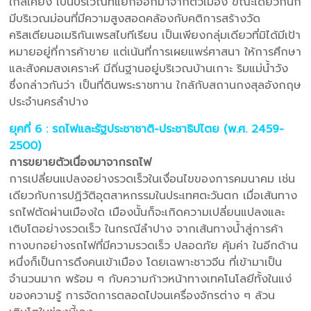
ใกล้เคียง เป็นบริเวณที่แยกออกมาจากตัวเมือง ขณะเดียวกันก็
มีบริเวณม่อนที่มีความสูงสอดคล้องกับคติการสร้างวัด
คริสเตียนอเมริกันเพรสไบทีเรียน เป็นเพียงกลุ่มเดียวที่มิได้มีเป้า
หมายอยู่ที่การค้าขาย แต่เน้นที่การเผยแพร่ศาสนา ให้การศึกษา
และสังคมสงเคราะห์ มีถิ่นฐานอยู่บริเวณบ้านเกาะ ริมแม่น้ำวัง
ซึ่งกล่าวกันว่า เป็นที่ดินพระราชทาน ใกล้กับสถานกงสุลอังกฤษ
ประจำนครลำปาง
ยุคที่ 6 : รถไฟและรัฐประชาชาติ-ประชาธิปไตย (พ.ศ. 2459-
2500)
การขยายตัวเนื่องมาจากรถไฟ
การเปลี่ยนแปลงอย่างรวดเร็วในเงื่อนไขของการคมนาคม เช่น
เดียวกับการปฏิวัติอุตสาหกรรมในประเทศตะวันตก เมื่อเส้นทาง
รถไฟตัดผ่านเมืองใด เมืองนั้นก็จะเกิดความเปลี่ยนแปลงและ
เติบโตอย่างรวดเร็ว ในกรณีลำปาง จากเส้นทางน้ำสู่การค้า
ทางบกอย่างรถไฟที่มีความรวดเร็ว ปลอดภัย คุ้มค่า ในอีกด้าน
หนึ่งก็เป็นการดึงคนเข้าเมือง โดยเฉพาะชาวจีน ที่เข้ามาเป็น
จำนวนมาก พร้อม ๆ กับความก้าวหน้าทางเทคโนโลยีทั้งในแง่
ของความรู้ การจัดการตลอดไปจนเครื่องจักรต่าง ๆ ล้วน