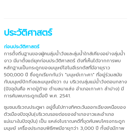
ประวัติศาสตร์
ก่อนประวัติศาสตร์
การตั้งถิ่นฐานของผู้คนลุ่มน้ำวังและลุ่มน้ำใกล้เคียงอย่างลุ่มน้ำ
งาว มีมาตั้งแต่ยุคก่อนประวัติศาสตร์ ดังที่เห็นได้จากการพบ
หลักฐานเป็นกระดูกของมนุษย์โฮโมอีเรกตัสที่มีอายุราว
500,000 ปี ซึ่งถูกเรียกกันว่า "มนุษย์เกาะคา" ที่อยู่ร่วมสมัย
กับมนุษย์ปักกิ่งและมนุษย์ชวา ณ บริเวณลุ่มแม่น้ำวังตอนกลาง
(ปัจจุบันคือ หาดปู่ด้าย ตำบลนาแส่ง อำเภอเกาะคา ลำปาง) มี
การค้นพบกระดูกเมื่อปี พ.ศ. 2541.
ชุมชนบริเวณประตูผา อยู่ขึ้นไปทางทิศตะวันออกเฉียงเหนือของ
ตัวเมืองปัจจุบัน(บริเวณรอยต่อของอำเภองาวและอำเภอ
แม่เมาะในปัจจุบัน) เป็น แหล่งโบราณคดีที่ขุดค้นพบโครงกระดูก
มนุษย์ เครื่องประกอบพิธีศพมีอายุกว่า 3,000 ปี ทั้งยังมีภาพ