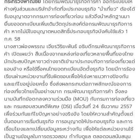
กระทรวงพาณิชย์
โดยกรมพัฒนาธุรกิจการค้า ออกระเบียบให้
ห้างหุ้นส่วนและบริษัทจำกัดที่จะประกอบธุรกิจ "นำเที่ยว" ต้องได้
รับอนุญาตจากกรมการท่องเที่ยวก่อน แล้วจึงนำหลักฐานมา
ยื่นขอจดทะเบียนเพิ่มเติมวัตถุประสงค์ต่อกรมพัฒนาธุรกิจการ
ค้า หากไม่มีใบอนุญาตหมดสิทธิ์ประกอบธุรกิจบังคับใช้แล้ว 1
ก.ค. 58
นางสาวผ่องพรรณ เจียรวิริยะพันธ์ อธิบดีกรมพัฒนาธุรกิจการ
ค้า เปิดเผยว่า สืบเนื่องจากแหล่งท่องเที่ยวหลายพื้นที่ของไทย
มักประสบปัญหาชาวต่างชาติเข้ามาประกอบกิจการท่องเที่ยวแต่
แอบอ้าง หรือใช้ชื่อคนไทยจดทะเบียนจัดตั้งธุรกิจ โดยมีการร้อง
เรียนผ่านหน่วยงานที่รับผิดชอบเพื่อให้เร่งหาแนวทางป้องกัน
และแก้ไขอยู่บ่อยครั้ง ซึ่งส่งผลกระทบต่อภาพลักษณ์ของการ
ท่องเที่ยวไทยเป็นอย่างมาก กรมพัฒนาธุรกิจการค้า จึงลง
นามบันทึกข้อตกลงความร่วมมือ (MOU) กับกรมการท่องเที่ยว
และ กรมสอบสวนคดีพิเศษ (DSI) เมื่อวันที่ 24 ธันวาคม 2557
เพื่อร่วมกันแก้ไขปัญหาอย่างจริงจัง โดยให้ความสำคัญตั้งแต่
ขั้นตอนการเริ่มต้นธุรกิจ การอนุญาตให้ประกอบธุรกิจ และการ
เชื่อมโยงแลกเปลี่ยนข้อมูลระหว่างกัน เพื่อให้แต่ละหน่วยงานใช้
เป็นฐานข้อมูลในการตรวจสอบ กำกับดูแล ตลอดจนสนับสนุน