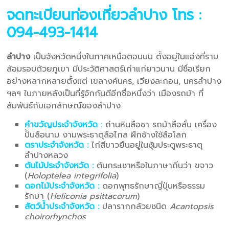
จดทะเบียนท่องเที่ยวลำปาง
โทร :
094-493-1414
ลำปาง
เป็นจังหวัดหนึ่งในภาคเหนือตอนบน ตั้งอยู่ในแอ่งที่ราบ
ล้อมรอบด้วยภูเขา มีประวัติศาสตร์เก่าแก่ยาวนาน มีชื่อเรียก
อย่างหลากหลายตั้งแต่ เขลางค์นคร, เวียงละกอน, นครลำปาง
ฯลฯ ในภายหลังเป็นที่รู้จักกันดีอีกชื่อหนึ่งว่า เมืองรถม้า ที่
สัมพันธ์กับเอกลักษณ์ของลำปาง
คำขวัญประจำจังหวัด :
ถ่านหินลือชา รถม้าลือลั่น เครื่อง
ปั้นลือนาม งามพระธาตุลือไกล ฝึกช้างใช้ลือโลก
ตราประจำจังหวัด :
ไก่สีขาวยืนอยู่ในซุ้มประตูพระธาตุ
ลำปางหลวง
ต้นไม้ประจำจังหวัด :
ต้นกระเชาหรือในภาษาถิ่นว่า ขจาว
(
Holoptelea integrifolia
)
ดอกไม้ประจำจังหวัด :
ดอกพุทธรักษาญี่ปุ่นหรือธรรม
รักษา (
Heliconia psittacorum
)
สัตว์น้ำประจำจังหวัด :
ปลารากกล้วยชนิด
Acantopsis
choirorhynchos