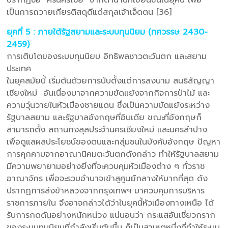
เป็นการถวายเกียรติสดุดีแด่สกุลเจ้าเจ็ดตน [36]
ยุคที่ 5 : ภายใต้รัฐสยามและระบบทุนนิยม (ทศวรรษ 2430-
2459)
การเติบโตของระบบทุนนิยม อิทธิพลชาวตะวันตก และสยาม
ประเทศ
ในยุคสมัยนี้ เริ่มต้นด้วยการนับตั้งแต่การลงนาม สนธิสัญญา
เชียงใหม่ อันเนื่องมาจากความขัดแย้งจากกิจการป่าไม้ และ
ความวุ่นวายในหัวเมืองชายแดน ซึ่งเป็นความขัดแย้งระหว่าง
รัฐบาลสยาม และรัฐบาลอังกฤษที่อินเดีย ขณะที่อังกฤษก็
สามารถตั้ง สถานกงสุลประจำนครเชียงใหม่ และนครลำปาง
เพื่อดูแลผลประโยชน์ของตนและกลุ่มชนในบังคับอังกฤษ ปัญหา
การคุกคามจากอาณานิคมตะวันตกดังกล่าว ทำให้รัฐบาลสยาม
มีความพยายามอย่างยิ่งที่จะควบคุมหัวเมืองต่าง ๆ ทั่วราช
อาณาจักร เพื่อจะรวบอำนาจเข้าสูศูนย์กลางให้มากที่สุด ดัง
ปรากฏการส่งข้าหลวงจากกรุงเทพฯ มาควบคุมการบริหาร
ราชการภายใน จึงอาจกล่าวได้ว่าในยุคนี้หัวเมืองทางเหนือ ได้
รับการกดดันอย่างหนักหน่วง แน่นอนว่า กระแสอันเชี่ยวกราก
ของระบบทุนนิยมที่กำลังเริ่มต้นขึ้น ก็เป็นสาเหตุหนึ่งที่ทำให้ระบบ