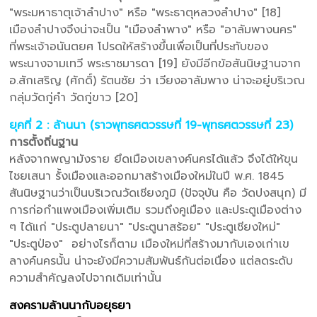
"พระมหาธาตุเจ้าลำปาง" หรือ "พระธาตุหลวงลำปาง" [18]
เมืองลำปางจึงน่าจะเป็น "เมืองลำพาง" หรือ "อาลัมพางนคร"
ที่พระเจ้าอนันตยศ โปรดให้สร้างขึ้นเพื่อเป็นที่ประทับของ
พระนางจามเทวี พระราชมารดา [19] ยังมีอีกข้อสันนิษฐานจาก
อ.สักเสริญ (ศักดิ์) รัตนชัย ว่า เวียงอาลัมพาง น่าจะอยู่บริเวณ
กลุ่มวัดกู่คำ วัดกู่ขาว [20]
ยุคที่ 2 : ล้านนา (ราวพุทธศตวรรษที่ 19-พุทธศตวรรษที่ 23)
การตั้งถิ่นฐาน
หลังจากพญามังราย ยึดเมืองเขลางค์นครได้แล้ว จึงได้ให้ขุน
ไชยเสนา รั้งเมืองและออกมาสร้างเมืองใหม่ในปี พ.ศ. 1845
สันนิษฐานว่าเป็นบริเวณวัดเชียงภูมิ (ปัจจุบัน คือ วัดปงสนุก) มี
การก่อกำแพงเมืองเพิ่มเติม รวมถึงคูเมือง และประตูเมืองต่าง
ๆ ได้แก่ "ประตูปลายนา" "ประตูนาสร้อย" "ประตูเชียงใหม่"
"ประตูป่อง" อย่างไรก็ตาม เมืองใหม่ที่สร้างมากับเองเก่าเข
ลางค์นครนั้น น่าจะยังมีความสัมพันธ์กันต่อเนื่อง แต่ลดระดับ
ความสำคัญลงไปจากเดิมเท่านั้น
สงครามล้านนากับอยุธยา