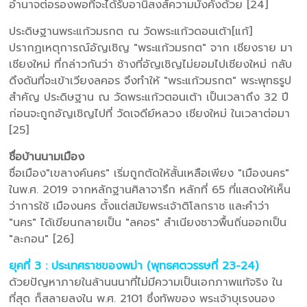
อำนาจต่อรองพอที่จะได้รับอานิสงส์ความมั่งคั่งด้วย [24]
ประดิษฐานพระแก้วมรกต ณ วัดพระแก้วดอนเต้า[แก้]
ปรากฏเหตุการณ์อัญเชิญ "พระแก้วมรกต" จาก เชียงราย มา
เชียงใหม่ ที่กล่าวกันว่า ช้างที่อัญเชิญไม่ยอมไปเชียงใหม่ กลับ
ดึงดันที่จะเข้าเวียงลคอร จึงทำให้ "พระแก้วมรกต" พระพุทธรูป
สำคัญ ประดิษฐาน ณ วัดพระแก้วตอนเต้า เป็นเวลาถึง 32 ปี
ก่อนจะถูกอัญเชิญไปที่ วัดเจดีย์หลวง เชียงใหม่ ในเวลาต่อมา
[25]
ชื่อบ้านนามเมือง
ชื่อเมือง"เขลางค์นคร" เริ่มถูกตัดให้สั้นเหลือเพียง "เมืองนคร"
ในพ.ศ. 2019 จากหลักฐานศิลาจารึก หลักที่ 65 ที่แสดงให้เห็น
ว่าการใช้ เมืองนคร ตั้งแต่สมัยพระเจ้าติโลกราช และคำว่า
"นคร" ได้เขียนกลายเป็น "ลคอร" สำเนียงชาวพื้นถิ่นออกเป็น
"ละกอน" [26]
ยุคที่ 3 : ประเทศราชของพม่า (พุทธศตวรรษที่ 23-24)
ด้วยปัญหาภายในล้านนนาที่ไม่มีความเป็นเอกภาพแท้จริง ใน
ที่สุด ก็สลายลงใน พ.ศ. 2101 ซึ่งทัพของ พระเจ้าบุเรงนอง