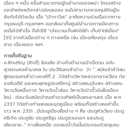
เมือง ๆ หนึ่ง ครั้นล้านนาตกอยู่ในอำนาจของพม่า โครงสร้าง
ของไพร่พลดังกล่าวอ่อนแอลง จนไม่สามารถควบคุมให้อยู่ใน
สังกัดได้ดังเดิม เมื่อ "เจ้ากาวิละ" อาศัยความร่วมมือจากทาง
กรุงธนบุรี-กรุงเทพฯ จนกลับมาตั้งศูนย์อำนาจการเมืองทาง
เหนือได้สำเร็จ จึงได้ใช้ "นโยบายเก็บผักใส่ซ้า เก็บข้าใส่เมือง"
[31] จากหัวเมืองต่าง ๆ ทางเหนือ เช่น เมืองเชียงตุง เมือง
สาด เมืองยอง ฯลฯ
การตั้งถิ่นฐาน
อ.สักเสริญ (ศักดิ์) รัตนชัย อ้างถึงตำนานเจ้าเจ็ดตน ฉบับ
สุวรรณหอคำมงคล ใน ประวัตินครลำปาง ว่า "...สมัยเจ้าคำโสม
ผู้ครองนครลำปางองค์ที่ 2 ...ได้สร้างวิหารหลวงกลางเวียง ก่อ
องค์เจดีย์ และพระพุทธรูปองค์ใหญ่ สร้างพระอุโบสถ สร้างพระ
วิหารวัดหมื่นกาด วิหารวัดน้ำล้อม วิหารวัดป่าดั๊วะในฝั่งเมือง
ใหม่... ต่อมาในสมัยเจ้าหอคำดวงทิพย์เป็นพระยานคร เมื่อ พ.ศ.
2337 ได้สร้างกำแพงและขุดคูเมือง พร้อมทั้งสร้างหอคำขึ้น
ราว พ.ศ. 2351 ...มีประตูเมืองชื่อต่าง ๆ คือ ประตูหัวเวียง ประตู
ศรีเกิด ประตูชัย ประตูศรีชุม ประตูสวนดอก และประตู
เชียงราย..." ทางฝั่งเหนือ ของแม่น้ำวังนั้นประกอบด้วยชุมชน