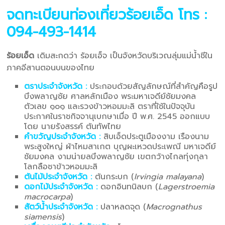
จดทะเบียนท่องเที่ยวร้อยเอ็ด
โทร :
094-493-1414
ร้อยเอ็ด
เดิมสะกดว่า ร้อยเอ็จ เป็นจังหวัดบริเวณลุ่มแม่น้ำชีใน
ภาคอีสานตอนบนของไทย
ตราประจำจังหวัด :
ประกอบด้วยสัญลักษณ์ที่สำคัญคือรูป
บึงพลาญชัย ศาลหลักเมือง พระมหาเจดีย์ชัยมงคล
ตัวเลข ๑๐๑ และรวงข้าวหอมมะลิ ตราที่ใช้ในปัจจุบัน
ประกาศในราชกิจจานุเบกษาเมื่อ ปี พ.ศ. 2545 ออกแบบ
โดย นายรังสรรค์ ต้นทัพไทย
คำขวัญประจำจังหวัด :
สิบเอ็ดประตูเมืองงาม เรืองนาม
พระสูงใหญ่ ผ้าไหมสาเกต บุญผะเหวดประเพณี มหาเจดีย์
ชัยมงคล งามน่ายลบึงพลาญชัย เขตกว้างไกลทุ่งกุลา
โลกลือชาข้าวหอมมะลิ
ต้นไม้ประจำจังหวัด :
ต้นกระบก (
Irvingia malayana
)
ดอกไม้ประจำจังหวัด :
ดอกอินทนิลบก (
Lagerstroemia
macrocarpa
)
สัตว์น้ำประจำจังหวัด :
ปลาหลดจุด (
Macrognathus
siamensis
)