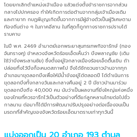
โดยยกเลิกตำแหน่งเจ้าเมือง แล้วแต่งตั้งข้าราชการจากส่วน
กลางไปปกครอง ทำให้เกิดการต่อต้านจากกลุ่มเจ้าเมืองเดิม
และทายาท กบฏผีบุญเกิดขึ้นจากการมีผู้อ้างตัวเป็นผู้วิเศษตาม
ท้องถิ่นต่าง ๆ ในภาคอีสาน ในที่สุดก็ถูกทางราชการปราบได้
ราบคาบ
ในปี พ.ศ. 2469 อำมาตย์เอกพระยาสุนทรเทพกิจจารักษ์ (ทอง
จันทรางศุ) ข้าหลวงจังหวัดร้อยเอ็ดเห็นว่า บึงพลาญชัย (เดิม
ใช้ว่าบึงพระลานชัย) ซึ่งตั้งอยู่ใจกลางเมืองร้อยเอ็ดตื้นเขิน ถ้า
ปล่อยทิ้งไว้บึงก็จะหมดสภาพไป จึงได้ชักชวนชาวบ้านจากทุก
อำเภอมาขุดลอกบึงเพื่อให้มีน้ำขังอยู่ได้ตลอดปี ได้ดำเนินการ
ขุดลอกบึงทั้งกลางวันและกลางคืนอยู่ 2 ปี มีชาวบ้านมาร่วม
ขุดลอกบึงถึง 40,000 คน นับว่าเป็นผลงานที่ยิ่งใหญ่แห่งหนึ่ง
ของไทยที่ควรจารึกไว้เป็นตัวอย่างที่ดีแก่ลูกหลานไทยต่อไปชั่ว
กาลนาน ต่อมาก็ได้มีการพัฒนาปรับปรุงอย่างต่อเนื่องจนเป็น
มรดกที่สำคัญของจังหวัดร้อยเอ็ดมาตราบเท่าทุกวันนี้
แบ่งออกเป็น 20 อำเภอ 193 ตำบล