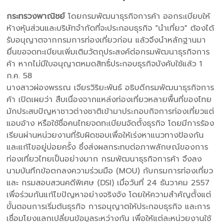
กระทรวงพาณิชย์
โดยกรมพัฒนาธุรกิจการค้า ออกระเบียบให้
ห้างหุ้นส่วนและบริษัทจำกัดที่จะประกอบธุรกิจ "นำเที่ยว" ต้องได้
รับอนุญาตจากกรมการท่องเที่ยวก่อน แล้วจึงนำหลักฐานมา
ยื่นขอจดทะเบียนเพิ่มเติมวัตถุประสงค์ต่อกรมพัฒนาธุรกิจการ
ค้า หากไม่มีใบอนุญาตหมดสิทธิ์ประกอบธุรกิจบังคับใช้แล้ว 1
ก.ค. 58
นางสาวผ่องพรรณ เจียรวิริยะพันธ์ อธิบดีกรมพัฒนาธุรกิจการ
ค้า เปิดเผยว่า สืบเนื่องจากแหล่งท่องเที่ยวหลายพื้นที่ของไทย
มักประสบปัญหาชาวต่างชาติเข้ามาประกอบกิจการท่องเที่ยวแต่
แอบอ้าง หรือใช้ชื่อคนไทยจดทะเบียนจัดตั้งธุรกิจ โดยมีการร้อง
เรียนผ่านหน่วยงานที่รับผิดชอบเพื่อให้เร่งหาแนวทางป้องกัน
และแก้ไขอยู่บ่อยครั้ง ซึ่งส่งผลกระทบต่อภาพลักษณ์ของการ
ท่องเที่ยวไทยเป็นอย่างมาก กรมพัฒนาธุรกิจการค้า จึงลง
นามบันทึกข้อตกลงความร่วมมือ (MOU) กับกรมการท่องเที่ยว
และ กรมสอบสวนคดีพิเศษ (DSI) เมื่อวันที่ 24 ธันวาคม 2557
เพื่อร่วมกันแก้ไขปัญหาอย่างจริงจัง โดยให้ความสำคัญตั้งแต่
ขั้นตอนการเริ่มต้นธุรกิจ การอนุญาตให้ประกอบธุรกิจ และการ
เชื่อมโยงแลกเปลี่ยนข้อมูลระหว่างกัน เพื่อให้แต่ละหน่วยงานใช้