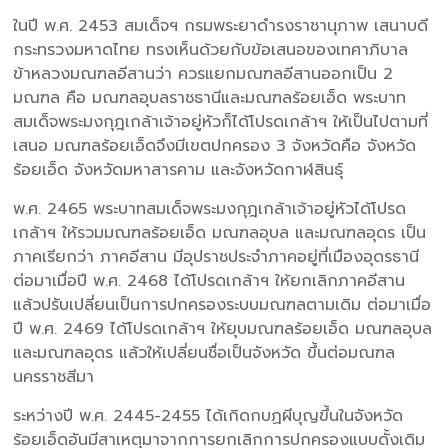
ในปี พ.ศ. 2453 สมเด็จฯ กรมพระยาดำรงราชานุภาพ เสนาบดี
กระทรวงมหาดไทย ทรงเห็นด้วยกับข้อเสนอของเทศาภิบาล
ข้าหลวงมณฑลอีสานว่า ควรแยกมณฑลอีสานออกเป็น 2
มณฑล คือ มณฑลอุบลราชธานีและมณฑลร้อยเอ็ด พระบาท
สมเด็จพระมงกุฎเกล้าเจ้าอยู่หัวก็ได้โปรดเกล้าฯ ให้เป็นไปตามที่
เสนอ มณฑลร้อยเอ็ดจึงมีเขตปกครอง 3 จังหวัดคือ จังหวัด
ร้อยเอ็ด จังหวัดมหาสารคาม และจังหวัดกาฬสินธุ์
พ.ศ. 2465 พระบาทสมเด็จพระมงกุฎเกล้าเจ้าอยู่หัวได้โปรด
เกล้าฯ ให้รวมมณฑลร้อยเอ็ด มณฑลอุบล และมณฑลอุดร เป็น
ภาคเรียกว่า ภาคอีสาน มีอุปราชประจำภาคอยู่ที่เมืองอุดรธานี
ต่อมาเมื่อปี พ.ศ. 2468 ได้โปรดเกล้าฯ ให้ยกเลิกภาคอีสาน
แล้วปรับเปลี่ยนเป็นการปกครองระบบมณฑลตามเดิม ต่อมาเมื่อ
ปี พ.ศ. 2469 ได้โปรดเกล้าฯ ให้ยุบมณฑลร้อยเอ็ด มณฑลอุบล
และมณฑลอุดร แล้วให้เปลี่ยนชื่อเป็นจังหวัด ขึ้นต่อมณฑล
นครราชสีมา
ระหว่างปี พ.ศ. 2445-2455 ได้เกิดกบฏผีบุญขึ้นในจังหวัด
ร้อยเอ็ดอันมีสาเหตุมาจากการยกเลิกการปกครองแบบดั้งเดิม