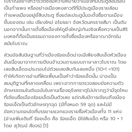
โบราณอย่างทวารวดีซึ่งมีความหมายว่าเมืองที่มีประตูล้อมรอบ
เป็นกำแพง หรืออย่างเมืองหงสาวดีที่มีประตูเมืองรายล้อม
กำแพงเมืองอยู่ยี่สิบประตู ซึ่งแต่ละประตูนั้นจะตั้งชื่อตามเมือง
ขึ้นของตน เช่น เชียงใหม่ อโยธยา จังหวัดนครราชสีมา เป็นต้น
นอกจากนั้นการตั้งชื่อเมืองให้ดูยิ่งใหญ่เกินจริงเพื่อความเป็นสิริ
มงคลก็ถือเป็นธรรมดาของการตั้งชื่อเมืองหรืออาณาจักรใน
สมัยโบราณ
ส่วนข้อสันนิษฐานที่ว่าเมืองร้อยเอ็ดน่าจะมีเพียงสิบเอ็ดหัวเมือง
อันเนื่องมาจากการเขียนจำนวนตามแบบภาษาลาวโบราณ โดย
เลขสิบเอ็ดจะประกอบไปด้วยเลขสิบกับเลขหนึ่ง (10+1 =101)
ทำให้เกิดการอ่านที่ผิดเพี้ยนเป็นคำว่าร้อยเอ็ดนั้น น่าจะเป็น
สมมุติฐานที่คลาดเคลื่อน เพราะจากการตรวจสอบข้อความตัว
อักษรธรรมในต้นฉบับใบลานเรื่องอุรังคธาตุไม่ปรากฏว่ามีจุดไหน
ที่เขียนชื่อเมืองร้อยเอ็ดเป็นตัวเลข แต่กลับมีการเขียนถึงเมือง
ร้อยเอ็ดเป็นตัวอักษรทุกจุด (มีทั้งหมด 59 จุด) และไม่มี
ข้อความตอนใดที่บรรยายแจกแจงรายชื่อหัวเมืองทั้ง 11 แห่ง
(อ่านเพิ่มเติมที่ ร้อยเอ็ด คือ ร้อยเอ็ด มิใช่สิบเอ็ด หรือ 10 + 1
โดย สุวัฒน์ ลีขจร) [1]