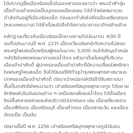
ได้ปรากฏชื่อเมืองร้อยเอ็ดในเอกสารของลาวว่า พระเจ้าฟ้างุ้ม
เมื่อดำรงตำแหน่งเป็นบุตรเขยเมืองขอม ได้นำไพร่พลมารวม
กำลังกันอยู่ที่เมืองร้อยเอ็ด ก่อนยกกำลังไปยึดเมืองเชียงทอง
(หลวงพระบาง) ได้สำเร็จแล้วจึงได้สถาปนาอาณาจักรล้านช้าง
หลักฐานเกี่ยวกับเมืองร้อยเอ็ดขาดหายไปประมาณ 400 ปี
จนถึงประมาณปี พ.ศ. 2231 เมืองเวียงจันทน์เกิดความไม่สงบ
พระครูโพนสะเม็ดพร้อมผู้คนประมาณ 3,000 คนได้เชิญเจ้าหน่อ
กษัตริย์อพยพลงมาตามแม่น้ำโขง แล้วมาตั้งมั่นอยู่ที่บริเวณ
เมืองจำปาศักดิ์ ผู้ปกครองเมืองจำปาศักดิ์มีความเลื่อมใสศรัทธา
ในพระครูโพนสะเม็ด จึงได้นิมนต์ให้ทำนุบำรุงพระพุทธศาสนาและ
ปกครองเมืองจำปาศักดิ์ ต่อมาเจ้าหน่อกษัตริย์ได้รับสถาปนา
ขึ้นเป็นกษัตริย์พระนามว่า เจ้าสร้อยศรีสมุทรพุทธางกูร ได้ขยาย
อิทธิพลไปในดินแดนต่าง ๆ เหนือสองฝั่งแม่น้ำโขง ได้ตั้งเมือง
ใหม่ขึ้นหลายแห่งและส่งบริวารไปปกครอง เช่น เมืองเชียงแตง
เมืองสีทันดร เมืองรัตนบุรี เมืองคำทอง เมืองสาละวัน และเมือง
อัตตะปือ เป็นต้น
ต่อมาเมื่อปี พ.ศ. 2256 เจ้าสร้อยศรีสมุทรพุทธางกูรได้มอบ