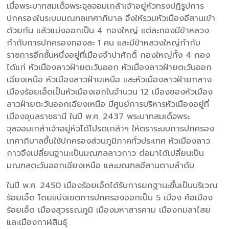
เมื่อพระบาทสมเด็จพระจุลจอมเกล้าเจ้าอยู่หัวทรงปฏิรูปการ
ปกครองในระบบมณฑลเทศาภิบาล จึงให้รวมหัวเมืองอีสานเข้า
ด้วยกัน แล้วแบ่งออกเป็น 4 กองใหญ่ แต่ละกองมีข้าหลวง
กำกับการปกครองกองละ 1 คน และมีข้าหลวงใหญ่กำกับ
ราชการอีกชั้นหนึ่งอยู่ที่เมืองจำปาศักดิ์ กองใหญ่ทั้ง 4 กอง
ได้แก่ หัวเมืองลาวฝ่ายตะวันออก หัวเมืองลาวฝ่ายตะวันออก
เฉียงเหนือ หัวเมืองลาวฝ่ายเหนือ และหัวเมืองลาวฝ่ายกลาง
เมืองร้อยเอ็ดเป็นหัวเมืองเอกในจำนวน 12 เมืองของหัวเมือง
ลาวฝ่ายตะวันออกเฉียงเหนือ มีศูนย์การบริหารหัวเมืองอยู่ที่
เมืองอุบลราชธานี ในปี พ.ศ. 2437 พระบาทสมเด็จพระ
จุลจอมเกล้าเจ้าอยู่หัวได้โปรดเกล้าฯ ให้ตราระบบการปกครอง
เทศาภิบาลขึ้นใช้ปกครองส่วนภูมิภาคทั่วประเทศ หัวเมืองลาว
กาวจึงเปลี่ยนฐานะเป็นมณฑลลาวกาว ต่อมาได้เปลี่ยนเป็น
มณฑลตะวันออกเฉียงเหนือ และมณฑลอีสานตามลำดับ
ในปี พ.ศ. 2450 เมืองร้อยเอ็ดได้รับการยกฐานะขึ้นเป็นบริเวณ
ร้อยเอ็ด โดยแบ่งเขตการปกครองออกเป็น 5 เมือง คือเมือง
ร้อยเอ็ด เมืองสุวรรณภูมิ เมืองมหาสารคาม เมืองกมลาไสย
และเมืองกาฬสินธุ์