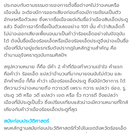
ประกอบกับตามธรรมดาของการตั้งชื่อต่างๆไม่ว่าจะคนหรือ
เมืองนั้น จะต้องมีการออกเสียงก่อนถึงจะมีการเขียนเป็นตัว
อักษรหรือตัวเลข ซึ่งหากชื่อเมืองแต่เดิมชื่อว่าเมืองสิบเอ็ดประตู
แล้ว จึงมีการจารึกชื่อเป็นตัวเลขอย่าง 101 นั้น คำว่าสิบเอ็ดก็
ไม่น่าจะออกเสียงเพี้ยนจนมาเป็นคำว่าร้อยเอ็ดอย่างในปัจจุบัน
ได้ ดังนั้นชื่อเมืองร้อยเอ็ดหรือเมืองร้อยเอ็ดประตูจึงน่าจะเป็นชื่อ
เมืองที่มีมาอยู่แต่แรกเริ่มดังปรากฏในหลักฐานสำคัญ คือ
ตำนานอุรังคธาตุฉบับกรมศิลป์ฯ
สรุปความหมาย ก็คือ มีคำ 2 คำที่ต้องทำความเข้าใจ คำแรก
คือคำว่า ร้อยเอ็ด แปลว่าจำนวนที่มากมายจนนับไม่ถ้วน และ
อีกคำหนึ่ง ก็คือ คำว่า เมืองร้อยเอ็ดประตู ซึ่งมีนักวิชาการ ได้
ตีความว่าน่าจะหมายถึง ทวารวดี เพราะ ทวาร แปลว่า ช่อง, รู,
ประตู วติ หรือ วดี แปลว่า เขต หรือ รั้ว ทวารดี จึงแปลว่า
เมืองที่มีประตูเป็นรั้ว ซึ่งเปรียบเทียบแล้วน่าจะมีความหมายที่ใกล้
เคียงกับคำว่าเมืองร้อยเอ็ดประตูที่สุด
สมัยก่อนประวัติศาสตร์
พบหลักฐานสมัยก่อนประวัติศาสตร์ทั่วไปในเขตจังหวัดร้อยเอ็ด