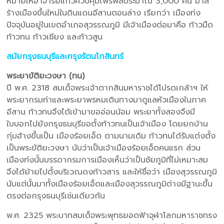
หมายให้อาจารย์แก้วควบคุมไพร่พลประมาณ 3,000 คน มาส
ร้างเมืองขึ้นใหม่ในดินแดนอีสานตอนล่าง เรียกว่า เมืองท่ง
ปัจจุบันอยู่ในเขตอำเภอสุวรรณภูมิ มีเจ้าเมืองต่อมาคือ ท้าวมืด
ท้าวทน ท้าวเชียง และท้าวสูน
สมัยกรุงธนบุรีและกรุงรัตนโกสินทร์
พระยาขัติยะวงษา (ทน)
ปี พ.ศ. 2318 สมเด็จพระเจ้าตากสินมหาราชได้โปรดเกล้าฯ ให้
พระยากรมท่าและพระยาพรหมเดินทางมาดูแลหัวเมืองในภาค
อีสาน ท้าวทนจึงได้เข้ามาขออ่อนน้อม พระยาทั้งสองจึงมี
ใบบอกไปยังกรุงธนบุรีขอตั้งท้าวทนเป็นเจ้าเมือง โดยยกบ้าน
กุ่มฮ้างขึ้นเป็น เมืองร้อยเอ็ด ตามนามเดิม ท้าวทนได้รับแต่งตั้ง
เป็นพระขัติยะวงษา นับว่าเป็นเจ้าเมืองร้อยเอ็ดคนแรก ส่วน
เมืองท่งนั้นบรรดากรมการเมืองเห็นว่าเป็นชัยภูมิที่ไม่เหมาะสม
จึงได้ย้ายไปตั้งบริเวณดงท้าวสาร และให้ชื่อว่า เมืองสุวรรณภูมิ
นับแต่นั้นมาทั้งเมืองร้อยเอ็ดและเมืองสุวรรณภูมิต่างมีฐานะขึ้น
ตรงต่อกรุงธนบุรีเช่นเดียวกัน
พ.ศ. 2325 พระบาทสมเด็จพระพุทธยอดฟ้าจุฬาโลกมหาราชทรง