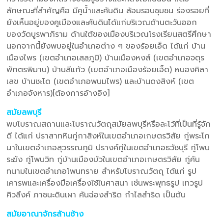
ลักษณะที่สำคัญคือ มีคูน้ำและคันดิน ล้อมรอบชุมชน ร่องรอยที่
ยังเห็นอยู่ของคูเมืองและคันดินได้แก่บริเวณด้านตะวันออก
ของวัดบูรพาภิราม ด้านใต้ของเมืองบริเวณโรงเรียนสตรีศึกษา
นอกจากนี้ยังพบอยู่ในอำเภอต่าง ๆ ของร้อยเอ็ด ได้แก่ บ้าน
เมืองไพร (เขตอำเภอเสลภูมิ) บ้านเมืองหงส์ (เขตอำเภอจตุร
พักตรพิมาน) บ้านสีแก้ว (เขตอำเภอเมืองร้อยเอ็ด) หนองศิลา
เลข บ้านชะโด (เขตอำเภอพนมไพร) และบ้านดงสิงห์ (เขต
อำเภอจังหาร)[ต้องการอ้างอิง]
สมัยลพบุรี
พบโบราณสถานและโบราณวัตถุสมัยลพบุรีหรือละโว้ที่เป็นที่รู้จัก
ดี ได้แก่ ปราสาทหินกู่กาสิงห์ในเขตอำเภอเกษตรวิสัย กู่พระโก
นาในเขตอำเภอสุวรรณภูมิ ปรางค์กู่ในเขตอำเภอธวัชบุรี กู่โพน
ระฆัง กู่โพนวิท กู่บ้านเมืองบัวในเขตอำเภอเกษตรวิสัย กู่คัน
ทนามในเขตอำเภอโพนทราย สำหรับโบราณวัตถุ ได้แก่ รูป
เคารพและเครื่องมือเครื่องใช้ในศาสนา เช่นพระพุทธรูป เทวรูป
ศิวลึงค์ ภาชนะดินเผา คันฉ่องสำริด กำไลสำริด เป็นต้น
สมัยอาณาจักรล้านช้าง