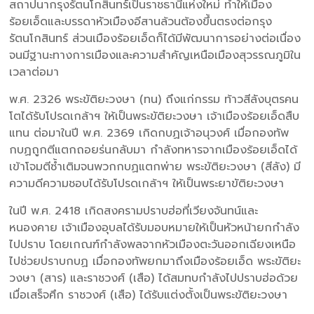
สถาปนากรุงรัตนโกสินทร์เป็นราชธานีแห่งใหม่ ทำให้เมือง
ร้อยเอ็ดและบรรดาหัวเมืองอีสานล้วนต้องขึ้นตรงต่อกรุง
รัตนโกสินทร์ ส่วนเมืองร้อยเอ็ดก็ได้มีพัฒนาการอย่างต่อเนื่อง
จนมีฐานะทางการเมืองและความสำคัญเหนือเมืองสุวรรณภูมิใน
เวลาต่อมา
พ.ศ. 2326 พระขัติยะวงษา (ทน) ถึงแก่กรรม ท้าวสีลังบุตรคน
โตได้รับโปรดเกล้าฯ ให้เป็นพระขัติยะวงษา เจ้าเมืองร้อยเอ็ดสืบ
แทน ต่อมาในปี พ.ศ. 2369 เกิดกบฏเจ้าอนุวงศ์ เมื่อกองทัพ
กบฏถูกตีแตกถอยร่นกลับมา กำลังทหารจากเมืองร้อยเอ็ดได้
เข้าโจมตีซ้ำเติมจนพวกกบฏแตกพ่าย พระขัติยะวงษา (สีลัง) มี
ความดีความชอบได้รับโปรดเกล้าฯ ให้เป็นพระยาขัติยะวงษา
ในปี พ.ศ. 2418 เกิดสงครามปราบฮ่อที่เวียงจันทน์และ
หนองคาย เจ้าเมืองอุบลได้รับมอบหมายให้เป็นหัวหน้ายกกำลัง
ไปปราบ โดยเกณฑ์กำลังพลจากหัวเมืองตะวันออกเฉียงเหนือ
ไปช่วยปราบกบฏ เมื่อกองทัพยกมาถึงเมืองร้อยเอ็ด พระขัติยะ
วงษา (สาร) และราชวงศ์ (เสือ) ได้สมทบกำลังไปปราบฮ่อด้วย
เมื่อเสร็จศึก ราชวงศ์ (เสือ) ได้รับแต่งตั้งเป็นพระขัติยะวงษา