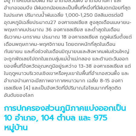
อยู่ ทำให้เป็นที่อบฝน คือ อำเภอสวนผึ้ง อำเภอบ้านคา และ
อำเภอจอมบึง มีฝนตกน้อยและเป็นพื้นที่หนึ่งที่มีฝนตกน้อยที่สุด
ในประเทศ ปริมาณน้ำฝนเฉลี่ย 1,000-1,250 มิลลิเมตรต่อปี
อุณหภูมิเฉลี่ยประมาณ27 องศาเซลเซียส สูงสุดเดือนเมษายน-
พฤษภาคมประมาณ 36 องศาเซลเซียส และต่ำสุดในเดือน
ธันวาคม-มกราคม ประมาณ 18 องศาเซลเซียส ฤดูฝนเริ่มตั้งแต่
เดือนพฤษภาคม-พฤศจิกายน โดยตกหนักที่สุดในเดือน
กันยายน และทิ้งช่วงในเดือนมิถุนายนและสิงหาคมฝนส่วนใหญ่
จะถูกพัดเลยไปตกในแถบลุ่มแม่น้ำแม่กลอง และด้านตะวันออก
ของพื้นที่จังหวัดอุณหภูมิอยู่ระหว่าง 13-38 องศาเซลเซียส แต่
ในฤดูหนาวบริเวณเชิงเขาหรือหุบเขาในพื้นที่อำเภอสวนผึ้ง และ
อำเภอบ้านคาจะมีสภาพอากาศหนาวมาก เฉลี่ย 8-15 องศา
เซลเซียส [4] และเป็นจังหวัดที่มีปริมาณโอโซนมากที่สุดติด
อันดับของโลก
การปกครองส่วนภูมิภาคแบ่งออกเป็น
10 อำเภอ, 104 ตำบล และ 975
หมู่บ้าน