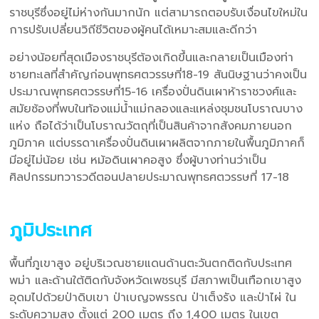
ราชบุรีซึ่งอยู่ไม่ห่างกันมากนัก แต่สามารถตอบรับเงื่อนไขใหม่ใน
การปรับเปลี่ยนวิถีชีวิตของผู้คนได้เหมาะสมและดีกว่า
อย่างน้อยที่สุดเมืองราชบุรีต้องเกิดขึ้นและกลายเป็นเมืองท่า
ชายทะเลที่สำคัญก่อนพุทธศตวรรษที่18-19 สันนิษฐานว่าคงเป็น
ประมาณพุทธศตวรรษที่15-16 เครื่องปั่นดินเผาห้าราชวงศ์และ
สมัยซ้องที่พบในท้องแม่น้ำแม่กลองและแหล่งชุมชนโบราณบาง
แห่ง ถือได้ว่าเป็นโบราณวัตถุที่เป็นสินค้าจากสังคมภายนอก
ภูมิภาค แต่บรรดาเครื่องปั่นดินเผาผลิตจากภายในพื้นภูมิภาคก็
มีอยู่ไม่น้อย เช่น หม้อดินเผาคอสูง ซึ่งผู้บางท่านว่าเป็น
ศิลปกรรมทวารวดีตอนปลายประมาณพุทธศตวรรษที่ 17-18
ภูมิประเทศ
พื้นที่ภูเขาสูง อยู่บริเวณชายแดนด้านตะวันตกติดกับประเทศ
พม่า และด้านใต้ติดกับจังหวัดเพชรบุรี มีสภาพเป็นเทือกเขาสูง
อุดมไปด้วยป่าดิบเขา ป่าเบญจพรรณ ป่าเต็งรัง และป่าไผ่ ใน
ระดับความสูง ตั้งแต่ 200 เมตร ถึง 1,400 เมตร ในเขต