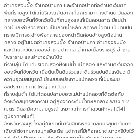
อำเภอสวนผึ้ง อำเภอบ้านคา และอำเภอปากท่อด้านตะวันตก
พื้นที่ราบสูง ได้แก่บริเวณถัดจากเทือกเขามาทางด้านตะวันออก
กลางของพื้นที่จังหวัดป็นที่ราบสูงและที่เนินลอนลาด มีแม่น้ำ
ภาชี และลำห้วยสาขา เป็นสายน้ำหลัก สภาพเนื้อดิน เป็นดินปน
ทรายมีการชะล้างพังทลายของหน้าดินค่อนข้างสูงถึงปาน
กลาง อยู่ในเขตอำเภอสวนผึ้ง อำเภอบ้านคา อำเภอจอมบึง
และด้านตะวันตกของอำเภอปากท่อ อำเภอเมืองราชบุรี อำเภอ
โพธาราม และอำเภอบ้านโป่ง
ที่ราบลุ่ม ได้แก่บริเวณสองฝั่งแม่น้ำแม่กลอง และด้านตะวันออก
ของพื้นที่จังหวัด เนื้อดินเป็นดินร่วนและดินร่วนปนดินเหนียว มี
ความอุดมสมบูรณ์ มีระบบชลประทานแม่กลอง ที่เป็นระบบ
ชลประทานขนาดใหญ่มากด้วย
ที่ราบลุ่มต่ำ ได้แก่ตอนปลายของแม่น้ำแม่กลองที่ติดต่อกับ
จังหวัดสมุทรสงคราม อยู่สูงจากระดับน้ำทะเลกลางเพียง 1-2
เมตร ดินจะมีความสมบูรณ์ เหมาะแก่การทำสวนผักผลไม้[4]
ภูมิอากาศ[แก้]
จังหวัดราชบุรีตั้งอยู่ในเขตที่ได้รับอิทธิพลจากลมมรสุมตะวันตก
เฉียงใต้จากมหาสมุทรอินเดีย แต่การที่มีเทือกเขาตะนาวศรีบังไว้