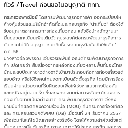
ทัวร์ /Travel ก่อนขอใบอนุญาติ ททท.
กระทรวงพาณิชย์
โดยกรมพัฒนาธุรกิจการค้า ออกระเบียบให้
ห้างหุ้นส่วนและบริษัทจำกัดที่จะประกอบธุรกิจ "นำเที่ยว" ต้องได้
รับอนุญาตจากกรมการท่องเที่ยวก่อน แล้วจึงนำหลักฐานมา
ยื่นขอจดทะเบียนเพิ่มเติมวัตถุประสงค์ต่อกรมพัฒนาธุรกิจการ
ค้า หากไม่มีใบอนุญาตหมดสิทธิ์ประกอบธุรกิจบังคับใช้แล้ว 1
ก.ค. 58
นางสาวผ่องพรรณ เจียรวิริยะพันธ์ อธิบดีกรมพัฒนาธุรกิจการ
ค้า เปิดเผยว่า สืบเนื่องจากแหล่งท่องเที่ยวหลายพื้นที่ของไทย
มักประสบปัญหาชาวต่างชาติเข้ามาประกอบกิจการท่องเที่ยวแต่
แอบอ้าง หรือใช้ชื่อคนไทยจดทะเบียนจัดตั้งธุรกิจ โดยมีการร้อง
เรียนผ่านหน่วยงานที่รับผิดชอบเพื่อให้เร่งหาแนวทางป้องกัน
และแก้ไขอยู่บ่อยครั้ง ซึ่งส่งผลกระทบต่อภาพลักษณ์ของการ
ท่องเที่ยวไทยเป็นอย่างมาก กรมพัฒนาธุรกิจการค้า จึงลง
นามบันทึกข้อตกลงความร่วมมือ (MOU) กับกรมการท่องเที่ยว
และ กรมสอบสวนคดีพิเศษ (DSI) เมื่อวันที่ 24 ธันวาคม 2557
เพื่อร่วมกันแก้ไขปัญหาอย่างจริงจัง โดยให้ความสำคัญตั้งแต่
ขั้นตอนการเริ่มต้นธุรกิจ การอนุญาตให้ประกอบธุรกิจ และการ