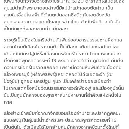
ในพื้นที่อันกว้างขวางใหญ่ประมาณ 5,120 ตารางกิโลเมตรของ
ลุ่มแม่น้ำเจ้าพระยาตอนล่างนี้มีแม่น้ำแม่กลองตัดผ่าน เป็น
สายใยเชื่อมโยงพื้นที่ด้านตะวันออกซึ่งติดกับเขตจังหวัด
สมุทรสงคราม ต่อแดนฝั่งสมุทรอ่าวไทยเข้ากับพื้นที่ตอนในอัน
เป็นต้นแหล่งของสายน้ำแม่กลอง
ราชบุรีเป็นเมืองในเครือข่ายสัมพันธ์ของอารยธรรมชายฝั่งทะเล
สยามโดยมีเมืองโบราณคูบัวเป็นเมืองท่าติดต่อทะเลด้วย เช่น
เดียวกับนครปฐมหรือเมืองนครชัยศรีโบราณ โดยเฉพาะอย่าง
ยิ่งตั้งแต่พุทธศตวรรษที่ 13 ลงมา กล่าวได้ว่า คูบัวโดดเด่นยิ่ง
กว่านครชัยศรีโบราณเสียอีก เพราะมีความสัมพันธ์ต่อเนื่องกับ
เมืองเพชรบุรี (หรือพริบพรี)เลย ตลอดไปถึงเขตชะอำ (ใน
ปัจจุบัน) อู่ทอง นครปฐม คูบัว เป็นเครือข่ายของเมืองท่า
โบราณแต่ครั้งสมัยวัฒนธรรมทวารวดีเฟื่องฟู และเมืองคูบัวนั้น
นับเป็นศูนย์กลางของพุทธศาสนามหายานที่สำคัญแห่งหนึ่งใน
ภาค
เมื่อย่างเข้าสมัยที่อาณาจักรขอมเรืองอำนาจและปรากฏศิลปะ
แบบลพบุรีในลุ่มแม่น้ำเจ้าพระยา ประมาณพุทธศตวรรษที่ 16
เป็นต้นไป ตัวเมืองได้โยกย้ายศูนย์กลางจากคูบัวมาตั้งใหม่ที่