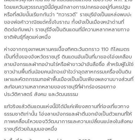
โดยแคว้นสุวรรณภูมินี้มีศูนย์กลางการปกครองอยู่ที่นครปฐม
หรือที่สมัยนั้นเรียกกันว่า "ทวารวดี” ราชบุรียังเป็นแหล่งพบปะ
ของพ่อค้าวาณิชแต่ครั้งโบราณ ทั้งยังเป็นเมืองหน้าด่านที่
ติดต่อกับพม่า ราชบุรีจึงเป็นดินแดนที่มีความหลากหลายทาง
ชาติพันธุ์ที่สุดแห่งหนึ่ง
ห่างจากกรุงเทพมหานครเบื้องทิศตะวันตกราว 110 กิโลเมตร
เป็นที่ตั้งของจังหวัดราชบุรี ดินแดนอันเป็นที่มาของโอ่งเคลือบ
ลายมังกรและผ้าทอบ้านไร่หรือผ้าขาวม้าอันลือชื่อ สำหรับผู้ไม่ใช่
ชาวบ้านพื้นถิ่นน้อยคนนักจะเข้าใจว่าอุตสาหกรรมเครื่องปั่นดิน
เผาและหัตถกรรมทอผ้าพื้นเมืองเป็นเป็นเพียงผลงานบางส่วนที่
สะท้อนความหลากหลายของราชบุรีที่ฝากร่องรอยทาง
ประวัติศาสตร์ สังคม และวัฒนธรรม
แท้จริงแล้วดินแดนแห่งนี้มิได้มีแค่เพียงสถานที่ท่องเที่ยวทาง
ธรรมชาติเท่านั้น โอ่งลายมังกรและผ้าตีนจกยังเป็นตัวแทนที่ให้
ภาพเคลื่อนไหวของวิวัฒนาการและความเปลี่ยนแปลงในสังคม
ราชบุรีด้วยในมุมมองหนึ่ง