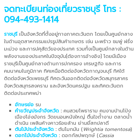
จดทะเบียนท่องเที่ยวราชบุรี
โทร :
094-493-1414
ราชบุรี
เป็นจังหวัดที่ตั้งอยู่ทางภาคตะวันตก โดยเป็นศูนย์กลาง
ในด้านอุตสาหกรรมแปรรูปสินค้าเกษตร เช่น มะพร้าว ชมพู่ ฝรั่ง
มะม่วง และการปศุสัตว์ของประเทศ รวมทั้งเป็นศูนย์กลางในด้าน
พลังงานของประเทศในปัจจุบัน[ต้องการอ้างอิง] โดยมีเมือง
ราชบุรีเป็นศูนย์กลางด้านการปกครอง เศรษฐกิจ และการ
คมนาคมในภูมิภาค ทิศเหนือติดต่อจังหวัดกาญจนบุรี ทิศใต้
ติดต่อจังหวัดเพชรบุรี ทิศตะวันออกติดต่อจังหวัดสมุทรสาคร
จังหวัดสมุทรสงคราม และจังหวัดนครปฐม และทิศตะวันตก
ติดต่อประเทศพม่า
อักษรย่อ
รบ
คำขวัญประจำจังหวัด
:
คนสวยโพธาราม คนงามบ้านโป่ง
เมืองโอ่งมังกร วัดขนอนหนังใหญ่ ตื่นใจถ้ำงาม ตลาดน้ำ
ดำเนิน เพลินค้างคาวร้อยล้าน ย่านยี่สกปลาดี
ต้นไม้ประจำจังหวัด
:
ต้นโมกมัน (
Wrightia tomentosa
)
ดอกไม้ประจำจังหวัด
:
ดอกกัลปพฤกษ์ (
Cassia