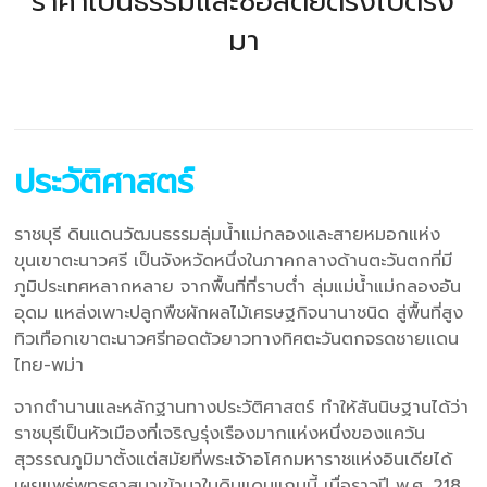
ราคาเป็นธรรมและซื่อสัตย์ตรงไปตรง
มา
ประวัติศาสตร์
ราชบุรี ดินแดนวัฒนธรรมลุ่มน้ำแม่กลองและสายหมอกแห่ง
ขุนเขาตะนาวศรี เป็นจังหวัดหนึ่งในภาคกลางด้านตะวันตกที่มี
ภูมิประเทศหลากหลาย จากพื้นที่ที่ราบต่ำ ลุ่มแม่น้ำแม่กลองอัน
อุดม แหล่งเพาะปลูกพืชผักผลไม้เศรษฐกิจนานาชนิด สู่พื้นที่สูง
ทิวเทือกเขาตะนาวศรีทอดตัวยาวทางทิศตะวันตกจรดชายแดน
ไทย-พม่า
จากตำนานและหลักฐานทางประวัติศาสตร์ ทำให้สันนิษฐานได้ว่า
ราชบุรีเป็นหัวเมืองที่เจริญรุ่งเรืองมากแห่งหนึ่งของแคว้น
สุวรรณภูมิมาตั้งแต่สมัยที่พระเจ้าอโศกมหาราชแห่งอินเดียได้
เผยแพร่พุทธศาสนาเข้ามาในดินแดนแถบนี้ เมื่อราวปี พ.ศ. 218