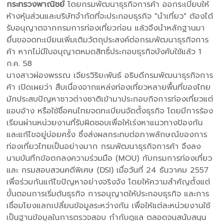
กระทรวงพาณิชย์
โดยกรมพัฒนาธุรกิจการค้า ออกระเบียบให้
ห้างหุ้นส่วนและบริษัทจำกัดที่จะประกอบธุรกิจ "นำเที่ยว" ต้องได้
รับอนุญาตจากกรมการท่องเที่ยวก่อน แล้วจึงนำหลักฐานมา
ยื่นขอจดทะเบียนเพิ่มเติมวัตถุประสงค์ต่อกรมพัฒนาธุรกิจการ
ค้า หากไม่มีใบอนุญาตหมดสิทธิ์ประกอบธุรกิจบังคับใช้แล้ว 1
ก.ค. 58
นางสาวผ่องพรรณ เจียรวิริยะพันธ์ อธิบดีกรมพัฒนาธุรกิจการ
ค้า เปิดเผยว่า สืบเนื่องจากแหล่งท่องเที่ยวหลายพื้นที่ของไทย
มักประสบปัญหาชาวต่างชาติเข้ามาประกอบกิจการท่องเที่ยวแต่
แอบอ้าง หรือใช้ชื่อคนไทยจดทะเบียนจัดตั้งธุรกิจ โดยมีการร้อง
เรียนผ่านหน่วยงานที่รับผิดชอบเพื่อให้เร่งหาแนวทางป้องกัน
และแก้ไขอยู่บ่อยครั้ง ซึ่งส่งผลกระทบต่อภาพลักษณ์ของการ
ท่องเที่ยวไทยเป็นอย่างมาก กรมพัฒนาธุรกิจการค้า จึงลง
นามบันทึกข้อตกลงความร่วมมือ (MOU) กับกรมการท่องเที่ยว
และ กรมสอบสวนคดีพิเศษ (DSI) เมื่อวันที่ 24 ธันวาคม 2557
เพื่อร่วมกันแก้ไขปัญหาอย่างจริงจัง โดยให้ความสำคัญตั้งแต่
ขั้นตอนการเริ่มต้นธุรกิจ การอนุญาตให้ประกอบธุรกิจ และการ
เชื่อมโยงแลกเปลี่ยนข้อมูลระหว่างกัน เพื่อให้แต่ละหน่วยงานใช้
เป็นฐานข้อมูลในการตรวจสอบ กำกับดูแล ตลอดจนสนับสนุน