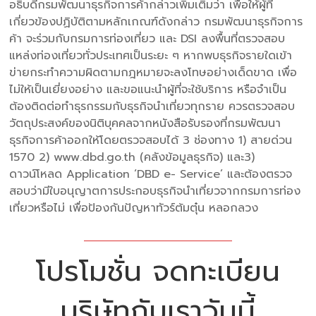
อธิบดีกรมพัฒนาธุรกิจการค้ากล่าวเพิ่มเติมว่า เพื่อให้ผู้ที่
เกี่ยวข้องปฏิบัติตามหลักเกณฑ์ดังกล่าว กรมพัฒนาธุรกิจการ
ค้า จะร่วมกับกรมการท่องเที่ยว และ DSI ลงพื้นที่ตรวจสอบ
แหล่งท่องเที่ยวทั่วประเทศเป็นระยะ ๆ หากพบธุรกิจรายใดเข้า
ข่ายกระทำความผิดตามกฎหมายจะลงโทษอย่างเด็ดขาด เพื่อ
ไม่ให้เป็นเยี่ยงอย่าง และขอแนะนำผู้ที่จะใช้บริการ หรือจำเป็น
ต้องติดต่อทำธุรกรรมกับธุรกิจนำเที่ยวทุกราย ควรตรวจสอบ
วัตถุประสงค์ของนิติบุคคลจากหนังสือรับรองที่กรมพัฒนา
ธุรกิจการค้าออกให้โดยตรวจสอบได้ 3 ช่องทาง 1) สายด่วน
1570 2) www.dbd.go.th (คลังข้อมูลธุรกิจ) และ3)
ดาวน์โหลด Application ‘DBD e- Service’ และต้องตรวจ
สอบว่ามีใบอนุญาตการประกอบธุรกิจนำเที่ยวจากกรมการท่อง
เที่ยวหรือไม่ เพื่อป้องกันปัญหาทัวร์ต้มตุ๋น หลอกลวง
โปรโมชั่น จดทะเบียน
บริษัทกับเราวันนี้