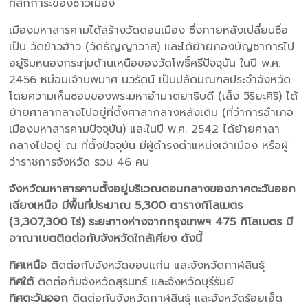
ที่สักการะของชาวเมือง
เมืองมหาสารคามได้สร้างวัดดอนเมือง ซึ่งภายหลังเปลี่ยนชื่อ
เป็น วัดข้าวฮ้าว (วัดธัญญาวาส) และได้ย้ายกองบัญชาการไป
อยู่ริมหนองกระทุ่มด้านเหนือของวัดโพธิ์ศรีปัจจุบัน ในปี พ.ศ.
2456 หม่อมเจ้านพมาศ นวรัตน์ เป็นปลัดมณฑลประจำจังหวัด
โดยความเห็นชอบของพระมหาอำมาตยาธิบดี (เส็ง วิริยะศิริ) ได้
ย้ายศาลากลางไปอยู่ที่ตั้งศาลากลางหลังเดิม (ที่ว่าการอำเภอ
เมืองมหาสารคามปัจจุบัน) และในปี พ.ศ. 2542 ได้ย้ายศาลา
กลางไปอยู่ ณ ที่ตั้งปัจจุบัน มีผู้ดำรงตำแหน่งเจ้าเมือง หรือผู้
ว่าราชการจังหวัด รวม 46 คน
จังหวัดมหาสารคามตั้งอยู่บริเวณตอนกลางของภาคตะวันออก
เฉียงเหนือ มีพื้นที่ประมาณ 5,300 ตารางกิโลเมตร
(3,307,300 ไร่) ระยะทางห่างจากกรุงเทพฯ 475 กิโลเมตร มี
อาณาเขตติดต่อกับจังหวัดใกล้เคียง ดังนี้
ทิศเหนือ
ติดต่อกับจังหวัดขอนแก่น และจังหวัดกาฬสินธุ์
ทิศใต้
ติดต่อกับจังหวัดสุรินทร์ และจังหวัดบุรีรัมย์
ทิศตะวันออก
ติดต่อกับจังหวัดกาฬสินธุ์ และจังหวัดร้อยเอ็ด