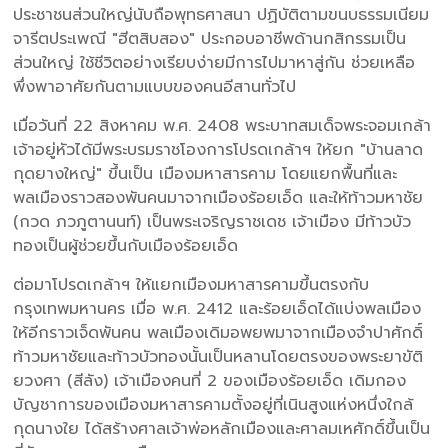
ประชาชนส่วนใหญ่นับถือพุทธศาสนา ปฏิบัติตามขนบธรรมเนียม
จารีตประเพณี "ฮีตสิบสอง" ประกอบอาชีพด้านกสิกรรมเป็น
ส่วนใหญ่ ใช้ชีวิตอย่างเรียบง่ายมีการไปมาหาสู่กัน ช่วยเหลือ
พึ่งพาอาศัยกันตามแบบของคนอีสานทั่วไป
เมื่อวันที่ 22 สิงหาคม พ.ศ. 2408 พระบาทสมเด็จพระจอมเกล้า
เจ้าอยู่หัวได้มีพระบรมราชโองการโปรดเกล้าฯ ให้ยก "บ้านลาด
กุดยางใหญ่" ขึ้นเป็น เมืองมหาสารคาม โดยแยกพื้นที่และ
พลเมืองราวสองพันคนมาจากเมืองร้อยเอ็ด และให้ท้าวมหาชัย
(กวด ภวภูตานนท์) เป็นพระเจริญราชเดช เจ้าเมือง มีท้าวบัว
ทองเป็นผู้ช่วยขึ้นกับเมืองร้อยเอ็ด
ต่อมาโปรดเกล้าฯ ให้แยกเมืองมหาสารคามขึ้นตรงกับ
กรุงเทพมหานคร เมื่อ พ.ศ. 2412 และร้อยเอ็ดได้แบ่งพลเมือง
ให้อีกราวเจ็ดพันคน พลเมืองเดิมอพยพมาจากเมืองจำปาศักดิ์
ท้าวมหาชัยและท้าวบัวทองนั้นเป็นหลานโดยตรงของพระยาขัติ
ยวงศา (สีลัง) เจ้าเมืองคนที่ 2 ของเมืองร้อยเอ็ด เดิมกอง
บัญชาการของเมืองมหาสารคามตั้งอยู่ที่เนินสูงแห่งหนึ่งใกล้
กุดนางใย ได้สร้างศาลเจ้าพ่อหลักเมืองและศาลมเหศักดิ์ขึ้นเป็น