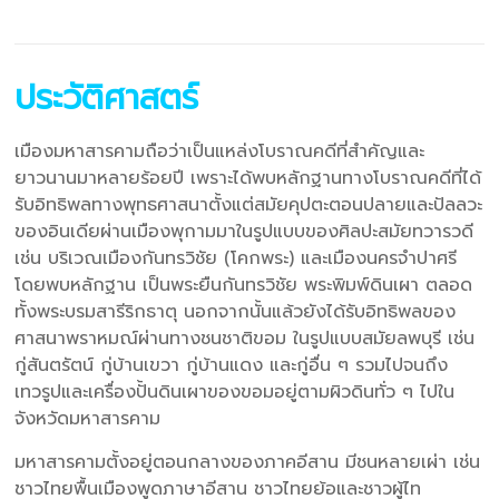
ประวัติศาสตร์
เมืองมหาสารคามถือว่าเป็นแหล่งโบราณคดีที่สำคัญและ
ยาวนานมาหลายร้อยปี เพราะได้พบหลักฐานทางโบราณคดีที่ได้
รับอิทธิพลทางพุทธศาสนาตั้งแต่สมัยคุปตะตอนปลายและปัลลวะ
ของอินเดียผ่านเมืองพุกามมาในรูปแบบของศิลปะสมัยทวารวดี
เช่น บริเวณเมืองกันทรวิชัย (โคกพระ) และเมืองนครจำปาศรี
โดยพบหลักฐาน เป็นพระยืนกันทรวิชัย พระพิมพ์ดินเผา ตลอด
ทั้งพระบรมสารีริกธาตุ นอกจากนั้นแล้วยังได้รับอิทธิพลของ
ศาสนาพราหมณ์ผ่านทางชนชาติขอม ในรูปแบบสมัยลพบุรี เช่น
กู่สันตรัตน์ กู่บ้านเขวา กู่บ้านแดง และกู่อื่น ๆ รวมไปจนถึง
เทวรูปและเครื่องปั้นดินเผาของขอมอยู่ตามผิวดินทั่ว ๆ ไปใน
จังหวัดมหาสารคาม
มหาสารคามตั้งอยู่ตอนกลางของภาคอีสาน มีชนหลายเผ่า เช่น
ชาวไทยพื้นเมืองพูดภาษาอีสาน ชาวไทยย้อและชาวผู้ไท