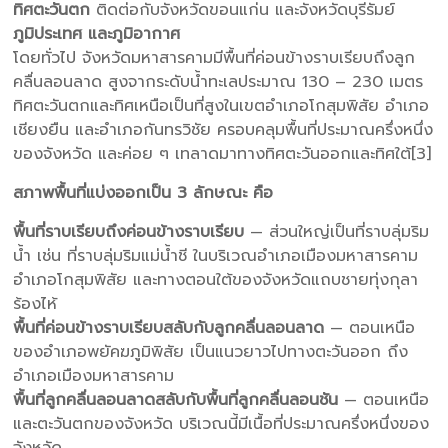
ทิศตะวันตก
ติดต่อกับจังหวัดขอนแก่น และจังหวัดบุรีรัมย์
ภูมิประเทศ และภูมิอากาศ
โดยทั่วไป จังหวัดมหาสารคามมีพื้นที่ค่อนข้างราบเรียบถึงลูก
คลื่นลอนลาด สูงจากระดับน้ำทะเลประมาณ 130 – 230 เมตร
ทิศตะวันตกและทิศเหนือเป็นที่สูงในเขตอำเภอโกสุมพิสัย อำเภอ
เชียงยืน และอำเภอกันทรวิชัย ครอบคลุมพื้นที่ประมาณครึ่งหนึ่ง
ของจังหวัด และค่อย ๆ เทลาดมาทางทิศตะวันออกและทิศใต้[3]
สภาพพื้นที่แบ่งออกเป็น 3 ลักษณะ คือ
พื้นที่ราบเรียบถึงค่อนข้างราบเรียบ
— ส่วนใหญ่เป็นที่ราบลุ่มริม
น้ำ เช่น ที่ราบลุ่มริมแม่น้ำชี ในบริเวณอำเภอเมืองมหาสารคาม
อำเภอโกสุมพิสัย และทางตอนใต้ของจังหวัดแถบชายทุ่งกุลา
ร้องไห้
พื้นที่ค่อนข้างราบเรียบสลับกับลูกคลื่นลอนลาด
— ตอนเหนือ
ของอำเภอพยัคฆภูมิพิสัย เป็นแนวยาวไปทางตะวันออก ถึง
อำเภอเมืองมหาสารคาม
พื้นที่ลูกคลื่นลอนลาดสลับกับพื้นที่ลูกคลื่นลอนชัน
— ตอนเหนือ
และตะวันตกของจังหวัด บริเวณนี้มีเนื้อที่ประมาณครึ่งหนึ่งของ
จังหวัด