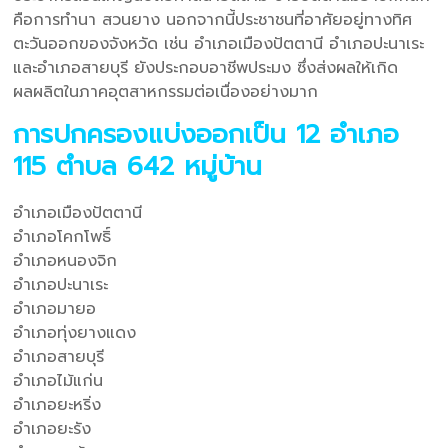
คือการทำนา สวนยาง นอกจากนี้ประชาชนที่อาศัยอยู่ทางทิศ
ตะวันออกของจังหวัด เช่น อำเภอเมืองปัตตานี อำเภอปะนาเระ
และอำเภอสายบุรี ยังประกอบอาชีพประมง ซึ่งส่งผลให้เกิด
ผลผลิตในภาคอุตสาหกรรมต่อเนื่องอย่างมาก
การปกครองแบ่งออกเป็น 12 อำเภอ
115 ตำบล 642 หมู่บ้าน
อำเภอเมืองปัตตานี
อำเภอโคกโพธิ์
อำเภอหนองจิก
อำเภอปะนาเระ
อำเภอมายอ
อำเภอทุ่งยางแดง
อำเภอสายบุรี
อำเภอไม้แก่น
อำเภอยะหริ่ง
อำเภอยะรัง