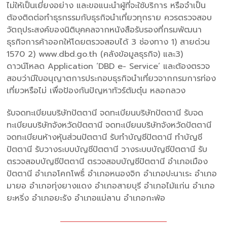
ไม่ให้เป็นเยี่ยงอย่าง และขอแนะนำผู้ที่จะใช้บริการ หรือจำเป็น
ต้องติดต่อทำธุรกรรมกับธุรกิจนำเที่ยวทุกราย ควรตรวจสอบ
วัตถุประสงค์ของนิติบุคคลจากหนังสือรับรองที่กรมพัฒนา
ธุรกิจการค้าออกให้โดยตรวจสอบได้ 3 ช่องทาง 1) สายด่วน
1570 2) www.dbd.go.th (คลังข้อมูลธุรกิจ) และ3)
ดาวน์โหลด Application ‘DBD e- Service’ และต้องตรวจ
สอบว่ามีใบอนุญาตการประกอบธุรกิจนำเที่ยวจากกรมการท่อง
เที่ยวหรือไม่ เพื่อป้องกันปัญหาทัวร์ต้มตุ๋น หลอกลวง
รับจดทะเบียนบริษัทปัตตานี จดทะเบียนบริษัทปัตตานี รับจด
ทะเบียนบริษัทจังหวัดปัตตานี จดทะเบียนบริษัทจังหวัดปัตตานี
จดทะเบียนห้างหุ้นส่วนปัตตานี รับทำบัญชีปัตตานี ทำบัญชี
ปัตตานี รับวางระบบบัญชีปัตตานี วางระบบบัญชีปัตตานี รับ
ตรวจสอบบัญชีปัตตานี ตรวจสอบบัญชีปัตตานี อำเภอเมือง
ปัตตานี อำเภอโคกโพธิ์ อำเภอหนองจิก อำเภอปะนาเระ อำเภอ
มายอ อำเภอทุ่งยางแดง อำเภอสายบุรี อำเภอไม้แก่น อำเภอ
ยะหริ่ง อำเภอยะรัง อำเภอแม่ลาน อำเภอกะพ้อ