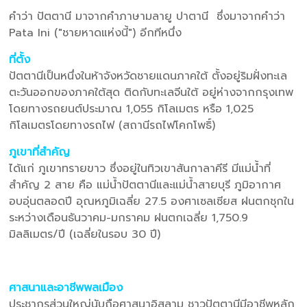
คำว่า ปัตตานี มาจากคำภาษามลายู ปาตานี ซึ่งมาจากคำว่า
Pata Ini ("ชายหาดแห่งนี้") อีกทีหนึ่ง
ที่ตั้ง
ปัตตานีเป็นหนึ่งในห้าจังหวัดชายแดนภาคใต้ ตั้งอยู่ริมฝั่งทะเล
ตะวันออกของภาคใต้สุด ติดกับทะเลจีนใต้ อยู่ห่างจากกรุงเทพ
โดยทางรถยนต์ประมาณ 1,055 กิโลเมตร หรือ 1,025
กิโลเมตรโดยทางรถไฟ (สถานีรถไฟโคกโพธิ์)
ภูเขาที่สำคัญ
ได้แก่ ภูเขาทรายขาว ซึ่งอยู่ในทิวเขาสันกาลาคีรี มีแม่น้ำที่
สำคัญ 2 สาย คือ แม่น้ำปัตตานีและแม่น้ำสายบุรี ภูมิอากาศ
อบอุ่นตลอดปี อุณหภูมิเฉลี่ย 27.5 องศาเซลเซียส ฝนตกชุกใน
ระหว่างเดือนธันวาคม-มกราคม ฝนตกเฉลี่ย 1,750.9
มิลลิเมตร/ปี (เฉลี่ยในรอบ 30 ปี)
ศาสนาและอาชีพพลเมือง
ประชากรส่วนใหญ่นับถือศาสนาอิสลาม ชาวปัตตานีมีอาชีพหลัก