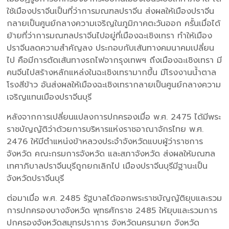
ใช้เมืองปราจีนเป็นที่ว่าการมณฑลปราจีน ส่งผลให้เมืองปราจีน
กลายเป็นศูนย์กลางความเจริญในภูมิภาคตะวันออก ครั้นเมื่อได้
ย้ายที่ว่าการมณฑลปราจีนไปอยู่ที่เมืองฉะเชิงเทรา ทำให้เมือง
ปราจีนลดความสำคัญลง ประกอบกับเส้นทางคมนาคมเปลี่ยน
ไป คือมีการตัดเส้นทางรถไฟจากรุงเทพฯ ถึงเมืองฉะเชิงเทรา มี
คนจีนไปสร้างหลักแหล่งในฉะเชิงเทรามากขึ้น มีโรงงานน้ำตาล
โรงสีข้าว อันส่งผลให้เมืองฉะเชิงเทรากลายเป็นศูนย์กลางความ
เจริญแทนเมืองปราจีนบุรี
หลังจากการเปลี่ยนแปลงการปกครองเมื่อ พ.ศ. 2475 ได้มีพระ
ราชบัญญัติว่าด้วยการบริหารแห่งราชอาณาจักรไทย พ.ศ.
2476 ให้มีตำแหน่งข้าหลวงประจำจังหวัดแบบผู้ว่าราชการ
จังหวัด คณะกรมการจังหวัด และสภาจังหวัด ส่งผลให้มณฑล
เทศาภิบาลปราจีนบุรีถูกยกเลิกไป เมืองปราจีนบุรีมีฐานะเป็น
จังหวัดปราจีนบุรี
ต่อมาเมื่อ พ.ศ. 2485 รัฐบาลได้ออกพระราชบัญญัติยุบและรวม
การปกครองบางจังหวัด พุทธศักราช 2485 ให้ยุบและรวมการ
ปกครองจังหวัดสมุทรปราการ จังหวัดนครนายก จังหวัด