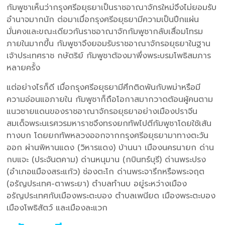
กัมพูชาเห็นว่ากรุงศรีอยุธยาเป็นราชอาณาจักรใหม่จึงไม่ยอมรับ
อำนาจมากนัก ต่อมาเมื่อกรุงศรีอยุธยามีความเป็นปึกแผ่น
มั่นคงและขณะเดียวกันราชอาณาจักกัมพูชากลับเสื่อมโทรม
ภายในมากขึ้น กัมพูชาจึงยอมรับราชอาณาจักรอยุธยาในฐาน
เจ้าประเทศราช กษัตริย์ กัมพูชาต้องมาพึ่งพระบรมโพธิสมภาร
หลายครั้ง
แต่อย่างไรก็ดี เมื่อกรุงศรีอยุธยามีศึกติดพันกับพม่าหรือมี
ความอ่อนแอภายใน กัมพูชาก็ถือโอกาสมากวาดต้อนผู้คนตาม
แนวชายแดนของราชอาณาจักรอยุธยาอย่างเมืองปราจีน
สมเด็จพระนเรศวรมหาราชจึงทรงยกทัพไปตีกัมพูชาโดยใช้เส้น
ทางบก โดยยกทัพหลวงออกจากกรุงศรีอยุธยามาทางตะวัน
ออก ผ่านพิหานแดง (วิหารแดง) บ้านนา เมืองนครนายก ด่าน
กบแจะ (ประจันตคาม) ด่านหนุมาน (กบินทร์บุรี) ด่านพระปรง
(อำเภอแมืองสระแก้ว) ช่องตะโก ด่านพระจารึกหรือพระจฤต
(อรัญประเทศ-ตาพระยา) ตำบลทำนบ อยู่ระหว่างเมือง
อรัญประเทศกับเมืองพระตะบอง ตำบลเพนียด เมืองพระตะบอง
เมืองโพธิสัตว์ และเมืองละแวก