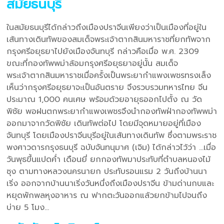
สมัยธนบุรี
ในสมัยธนบุรีได้กล่าวถึงเมืองปราจีนเพียงว่าเป็นเมืองที่อยู่ใน
เส้นทางเดินทัพของสมเด็จพระเจ้าตากสินมหาราชที่ยกทัพจาก
กรุงศรีอยุธยาไปยังเมืองจันทบุรี กล่าวคือเมื่อ พ.ศ. 2309
ขณะที่กองทัพพม่าล้อมกรุงศรีอยุธยาอยู่นั้น สมเด็จ
พระเจ้าตากสินมหาราชเมื่อครั้งเป็นพระยากำแพงเพชรทรงเล็ง
เห็นว่ากรุงศรีอยุธยาจะเป็นอันตราย จึงรวบรวมทหารไทย จีน
ประมาณ 1,000 คนเศษ พร้อมด้วยอายุธออกไปตั้ง ณ วัด
พิชัย พอฝนตกพระยากำแพงเพชรจึงนำกองทัพฝ่ากองทัพพม่า
ออกมาจากวัดพิชัย เดินทัพต่อไป โดยมีจุดหมายอยู่ที่เมือง
จันทบุรี โดยเมืองปราจีนบุรีอยู่ในเส้นทางเดินทัพ ซึ่งตามพระราช
พงศาวดารกรุงธนบุรี ฉบับจันทนุมาศ (เจิม) ได้กล่าวไว้ว่า …เมื่อ
วันพุธขึ้นแปดค่ำ เดือนยี่ ยกกองทัพมาประทับที่ตำบลหนองไม้
ซุง ตามทางหลวงนครนายก ประทับรอนแรม 2 วันถึงบ้านนา
เริ่ง ออกจากบ้านนาเริ่งวันหนึ่งถึงเมืองปราจีน ข้ามด่านกบและ
หยุดพักพลหุงอาหาร ณ ฟากตะวันออกแล้วยกข้ามไปจนถึง
บ่าย 5 โมง…