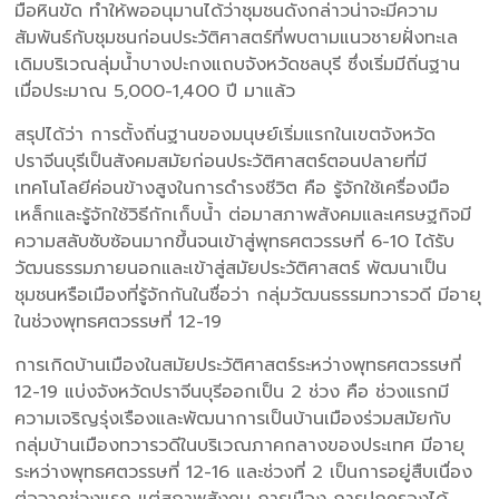
มือหินขัด ทำให้พออนุมานได้ว่าชุมชนดังกล่าวน่าจะมีความ
สัมพันธ์กับชุมชนก่อนประวัติศาสตร์ที่พบตามแนวชายฝั่งทะเล
เดิมบริเวณลุ่มน้ำบางปะกงแถบจังหวัดชลบุรี ซึ่งเริ่มมีถิ่นฐาน
เมื่อประมาณ 5,000-1,400 ปี มาแล้ว
สรุปได้ว่า การตั้งถิ่นฐานของมนุษย์เริ่มแรกในเขตจังหวัด
ปราจีนบุรีเป็นสังคมสมัยก่อนประวัติศาสตร์ตอนปลายที่มี
เทคโนโลยีค่อนข้างสูงในการดำรงชีวิต คือ รู้จักใช้เครื่องมือ
เหล็กและรู้จักใช้วิธีกักเก็บน้ำ ต่อมาสภาพสังคมและเศรษฐกิจมี
ความสลับซับซ้อนมากขึ้นจนเข้าสู่พุทธศตวรรษที่ 6-10 ได้รับ
วัฒนธรรมภายนอกและเข้าสู่สมัยประวัติศาสตร์ พัฒนาเป็น
ชุมชนหรือเมืองที่รู้จักกันในชื่อว่า กลุ่มวัฒนธรรมทวารวดี มีอายุ
ในช่วงพุทธศตวรรษที่ 12-19
การเกิดบ้านเมืองในสมัยประวัติศาสตร์ระหว่างพุทธศตวรรษที่
12-19 แบ่งจังหวัดปราจีนบุรีออกเป็น 2 ช่วง คือ ช่วงแรกมี
ความเจริญรุ่งเรืองและพัฒนาการเป็นบ้านเมืองร่วมสมัยกับ
กลุ่มบ้านเมืองทวารวดีในบริเวณภาคกลางของประเทศ มีอายุ
ระหว่างพุทธศตวรรษที่ 12-16 และช่วงที่ 2 เป็นการอยู่สืบเนื่อง
ต่อจากช่วงแรก แต่สภาพสังคม การเมือง การปกครองได้