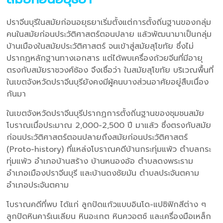
ปราจีนบุรีในสมัยก่อนอยุธยาเริ่มตั้งแต่การตั้งถิ่นฐานของกลุ่ม
คนในสมัยก่อนประวัติศาสตร์ตอนปลาย แล้วพัฒนามาเป็นกลุ่ม
บ้านเมืองในสมัยประวัติศาสตร์ จนเข้าสู่สมัยสุโขทัย ซึ่งไม่
ปรากฏหลักฐานทางเอกสาร แต่ได้พบเครื่องถ้วยจีนที่มีอายุ
ตรงกับสมัยราชวงศ์ซ้อง จึงเชื่อว่า ในสมัยสุโขทัย บริเวณพื้นที่
ในเขตจังหวัดปราจีนบุรียังคงมีผู้คนบางส่วนอาศัยอยู่สืบเนื่อง
กันมา
ในเขตจังหวัดปราจีนบุรีปรากฏการตั้งถิ่นฐานของชุมชนสมัย
โบราณเมื่อประมาณ 2,000-2,500 ปี มาแล้ว ซึ่งตรงกับสมัย
ก่อนประวัติศาสตร์ตอนปลายถึงสมัยก่อนประวัติศาสตร์
(Proto-history) ที่แหล่งโบราณคดีบ้านกระทุ่มแพ้ว ตำบลกระ
ทุ่มแพ้ว อำเภอบ้านสร้าง บ้านหนองอ้อ ตำบลดงพระราม
อำเภอเมืองปราจีนบุรี และบ้านดงชัยมัน ตำบลประจันตคาม
อำเภอประจันตคาม
โบราณคดีที่พบ ได้แก่ ลูกปัดแก้วแบบอินโด-แปซิฟิกสีต่าง ๆ
ลูกปัดหินคาร์เนเลียน หินอะเกต หินควอตซ์ และเครื่องมือเหล็ก