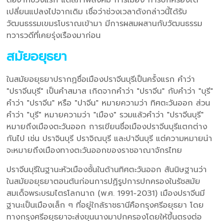
เปลี่ยนแปลงไปจากเดิม เชื่อว่าช่วงเวลาดังกล่าวนี้ได้รับ
วัฒนธรรมเขมรโบราณเข้ามา มีการผสมผสานกับวัฒนธรรม
ทวารวดีที่เคยรุ่งเรืองมาก่อน
สมัยอยุธยา
ในสมัยอยุธยาปรากฏชื่อเมืองปราจีนบุรีเป็นครั้งแรก คำว่า
"ปราจีนบุรี" เป็นคำสมาส เกิดจากคำว่า "ปราจีน" กับคำว่า "บุรี"
คำว่า "ปราจีน" หรือ "ปาจีน" หมายความว่า ทิศตะวันออก ส่วน
คำว่า "บุรี" หมายความว่า "เมือง" รวมแล้วคำว่า "ปราจีนบุรี"
หมายถึงเมืองตะวันออก การเขียนชื่อเมืองปราจีนบุรีแตกต่าง
กันไป เช่น ปราจินบุรี ปราจิณบุรี และปาจีนบุรี แต่ความหมายน่า
จะหมายถึงเมืองทางตะวันออกของราชอาณาจักรไทย
ปราจีนบุรีในฐานะหัวเมืองชั้นในด้านทิศตะวันออก สันนิษฐานว่า
ในสมัยอยุธยาตอนต้นก่อนการปฏิรูปการปกครองในรัชสมัย
สมเด็จพระบรมไตรโลกนาถ (พ.ศ. 1991-2031) เมืองปราจีนมี
ฐานะเป็นเมืองเล็ก ๆ ที่อยู่ใกล้ราชธานีคือกรุงศรีอยุธยา โดย
ทางกรุงศรีอยุธยาจะส่งขุนนางมาปกครองโดยให้ขึ้นตรงต่อ