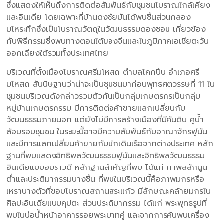
ซึ่งแสดงให้เห็นถึงการติดต่อสัมพันธ์กับชุมชนโบราณใกล้เคียง
และอินเดีย โดยเฉพาะที่บ้านดงชัยมันได้พบชิ้นส่วนกลอง
มโหระทึกซึ่งเป็นโบราณวัตถุในวัฒนธรรมดองซอน เกี่ยวข้อง
กับพิธีกรรมซึ่งพบทางตอนใต้ของจีนและในภูมิภาคเอเชียตะวัน
ออกเฉียงใต้รวมทั้งประเทศไทย
บริเวณที่ตั้งเมืองโบราณศรีมโหสถ ตำบลโคกปีบ อำเภอศรี
มโหสถ สันนิษฐานว่าน่าจะเป็นชุมชนมาก่อนพุทธศตวรรษที่ 11 ใน
ชุมชนบริเวณดังกล่าวรวมตัวกันเป็นกลุ่มเกษตรกรเป็นกลุ่ม
หมู่บ้านเกษตรกรรม มีการติดต่อค้าขายแลกเปลี่ยนกับ
วัฒนธรรมภายนอก แต่ยังไม่มีการสร้างเมืองที่มีคันดิน คูน้ำ
ล้อมรอบชุมชน ในระยะนี้อาจมีความสัมพันธ์กับอาณาจักรฟูนัน
และมีการแลกเปลี่ยนค้าขายกับนักเดินเรือจากต่างประเทศ หลัก
ฐานที่พบแสดงอิทธิพลวัฒนธรรมฟูนันและอิทธิพลวัฒนธรรม
อินเดียแบบอมราวดี หลักฐานสำคัญที่พบ ได้แก่ ภาพสลักนูน
ต่ำและประติมากรรมบางชิ้น ที่พบในบริเวณนี้คือภาพมกรหรือ
เหราบางตัวที่ขอบโบราณสถานสระแก้ว มีลักษณะคล้ายมกรใน
ศิลปะอินเดียแบบคุปตะ ส่วนประติมากรรม ได้แก่ พระพุทธรูปที่
พบในบ่อน้ำหน้าอาคารรอยพระบาทคู่ และจากการค้นพบเครื่อง