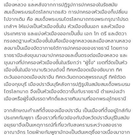
เมืองหลวง และหลังจากการปฏิรูปการปกครองในรัชสมัย
สมเด็จพระบรมไตรโลกนาถแล้ว การปกครองหัวเมืองก็เปลี่ยน
ไปจากเดิม คือ สมเด็จพระบรมไตรโลกนาถทรงพระกรุณาโปรด
เกล้าฯ ให้แบ่งเป็นหัวเมืองชั้นใน หัวเมืองชั้นนอก และหัวเมือง
ประเทศราช และแบ่งหัวเมืองออกเป็นชั้น เอก โท ตรี และจัตวา
ทรงลดฐานะหัวเมืองชั้นในคือเมืองลูกหลวงและเมืองหลานหลวง
ลงมาเป็นเมืองจัตวาภายใต้การปกครองของราชธานี โดยทาง
ราชธานีจะส่งขุนนางมาปกครองและขึ้นตรงต่อเมืองหลวง และ
ขุนนางที่ปกครองหัวเมืองชั้นในเรียกว่า "ผู้รั้ง" เขตที่จัดเป็นหัว
เมืองชั้นในมีอาณาบริเวณดังนี้ ทิศเหนือจดเมืองชัยนาท ทิศ
ตะวันออกจดเมืองปราจีน ทิศตะวันตกจดสุพรรณบุรี ทิศใต้จด
เมืองกุยบุรี เมืองปราจีนบุรีหลังการปฏิรูปในสมัยสมเด็จพระบรม
ไตรโลกนาถ จึงเป็นหัวเมืองจัตวาขึ้นกับราชธานี ตำแหน่งเจ้า
เมืองหรือผู้รั้งมีบรรดาศักดิ์และราชทินนามที่ออกพระอุไทยธานี
จากลักษณะทำเลที่ตั้งของเมืองปราจีน เป็นเมืองที่ตั้งอยู่ใกล้กับ
ประเทศกัมพูชา เรื่องราวที่เกี่ยวข้องกับจังหวัดปราจีนบุรีในสมัย
อยุธยาจึงเป็นเหตุการณ์ที่เกี่ยวกับสงครามระหว่างสองราช
อาณาจักร โดยฝ่ายกัมพูชามักจะเป็นต้นเหตุซึ่งอาจเนื่องมาจาก