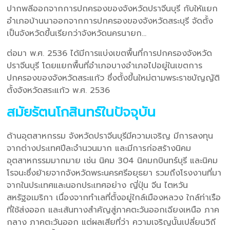
ปากพลีออกจากการปกครองของจังหวัดปราจีนบุรี กับให้แยก
อำเภอบ้านนาออกจากการปกครองของจังหวัดสระบุรี จัดตั้ง
เป็นจังหวัดขึ้นเรียกว่าจังหวัดนครนายก…
ต่อมา พ.ศ. 2536 ได้มีการแบ่งเขตพื้นที่การปกครองจังหวัด
ปราจีนบุรี โดยแยกพื้นที่อำเภอบางอำเภอไปอยู่ในเขตการ
ปกครองของจังหวัดสระแก้ว ซึ่งตั้งขึ้นใหม่ตามพระราชบัญญัติ
ตั้งจังหวัดสระแก้ว พ.ศ. 2536
สมัยรัตนโกสินทร์ในปัจจุบัน
ด้านอุตสาหกรรม จังหวัดปราจีนบุรีมีความเจริญ มีการลงทุน
จากต่างประเทศปีละจำนวนมาก และมีการก่อสร้างนิคม
อุตสาหกรรมมากมาย เช่น นิคม 304 นิคมกบินทร์บุรี และนิคม
โรจนะซึ่งย้ายจากจังหวัดพระนครศรีอยุธยา รวมถึงโรงงานที่มา
จากในประเทศและนอกประเทศอย่าง ญี่ปุ่น จีน ไตหวัน
สหรัฐอเมริกา เนื่องจากทำเลที่ตั้งอยู่ใกล์เมืองหลวง ใกล์ท่าเรือ
ที่ใช้ส่งออก และเส้นทางสำคัญสู่ภาคตะวันออกเฉียงเหนือ ภาค
กลาง ภาคตะวันออก แต่ผลเสียที่ว่า ความเจริญนั้นเปลี่ยนวิถี