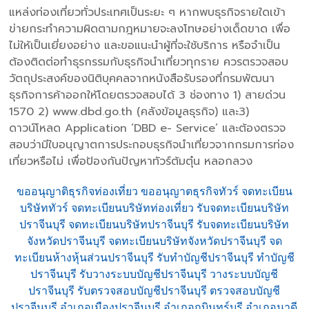
แหล่งท่องเที่ยวทั่วประเทศเป็นระยะ ๆ หากพบธุรกิจรายใดเข้า
ข่ายกระทำความผิดตามกฎหมายจะลงโทษอย่างเด็ดขาด เพื่อ
ไม่ให้เป็นเยี่ยงอย่าง และขอแนะนำผู้ที่จะใช้บริการ หรือจำเป็น
ต้องติดต่อทำธุรกรรมกับธุรกิจนำเที่ยวทุกราย ควรตรวจสอบ
วัตถุประสงค์ของนิติบุคคลจากหนังสือรับรองที่กรมพัฒนา
ธุรกิจการค้าออกให้โดยตรวจสอบได้ 3 ช่องทาง 1) สายด่วน
1570 2) www.dbd.go.th (คลังข้อมูลธุรกิจ) และ3)
ดาวน์โหลด Application ‘DBD e- Service’ และต้องตรวจ
สอบว่ามีใบอนุญาตการประกอบธุรกิจนำเที่ยวจากกรมการท่อง
เที่ยวหรือไม่ เพื่อป้องกันปัญหาทัวร์ต้มตุ๋น หลอกลวง
ขออนุญาติธุรกิจท่องเที่ยว ขออนุญาตธุรกิจทัวร์ จดทะเบียน
บริษัททัวร์ จดทะเบียนบริษัทท่องเที่ยว รับจดทะเบียนบริษัท
ปราจีนบุรี จดทะเบียนบริษัทปราจีนบุรี รับจดทะเบียนบริษัท
จังหวัดปราจีนบุรี จดทะเบียนบริษัทจังหวัดปราจีนบุรี จด
ทะเบียนห้างหุ้นส่วนปราจีนบุรี รับทำบัญชีปราจีนบุรี ทำบัญชี
ปราจีนบุรี รับวางระบบบัญชีปราจีนบุรี วางระบบบัญชี
ปราจีนบุรี รับตรวจสอบบัญชีปราจีนบุรี ตรวจสอบบัญชี
ปราจีนบุรี อำเภอเมืองปราจีนบุรี อำเภอกบินทร์บุรี อำเภอนาดี