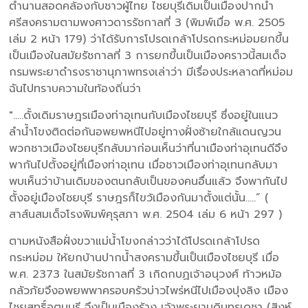
ตำนานสอดคล้องกับชาวผู้ไทย ไชยบุรีเดิมเป็นเมืองปากน้ำ
ศรีสงครามตามพงศาวดารรัชกาลที่ 3 (พิมพ์เมื่อ พ.ศ. 2505
เล่ม 2 หน้า 179) ว่าได้รับการโปรดเกล้าโปรดกระหม่อมยกขึ้น
เป็นเมืองในสมัยรัชกาลที่ 3 การยกขึ้นเป็นเมืองคราวนี้สมเด็จ
กรมพระยาดำรงราชานุภาพทรงเล่าว่า มีเรื่องประหลาดที่หม่อม
ฉันไปทราบความในท้องถิ่นว่า
".....ดั้งเดิมราษฎรเมืองท่าอุเทนกับเมืองไชยบุรี ซึ่งอยู่ในแนว
ลำน้ำโขงติดต่อกันอพยพหนีไปอยู่ทางฝั่งซ้ายใกล้แดนญวน
พวกชาวเมืองไชยบุรีกลับมาก่อนเห็นว่าที่นาเมืองท่าอุเทนดีจึง
พากันไปตั้งอยู่ที่เมืองท่าอุเทน เมื่อชาวเมืองท่าอุเทนกลับมา
พบเห็นว่าบ้านเดิมของตนกลับเป็นของคนอื่นแล้ว จึงพากันไป
ตั้งอยู่เมืองไชยบุรี ราษฎรก็ไขว้เมืองกันมาตั้งแต่นั้น.....” (
สาส์นสมเด็จโรงพิมพ์คุรุสภา พ.ศ. 2504 เล่ม 6 หน้า 297 )
ตามหนังสือฝั่งขวาแม่น้ำโขงกล่าวว่าได้โปรดเกล้าโปรด
กระหม่อม ให้ยกบ้านปากน้ำสงครามขึ้นเป็นเมืองไชยบุรี เมื่อ
พ.ศ. 2373 ในสมัยรัชกาลที่ 3 เกิดกบฏเจ้าอนุวงศ์ ท้าวหม้อ
กลัวภัยจึงอพยพพาครอบครัวบ่าวไพร่หนีไปเมืองปุงลิง เมือง
ไชยสุทธิ์อุตมบุรี จึงเป็นเมืองร้าง เจ้าพระยาบดินทรเดชา (สิงห์