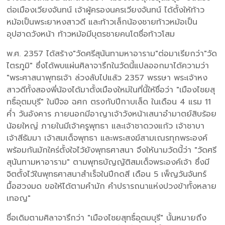
ต่อเมืองเวียงจันทน์ เจ้าผู้ครองนครเวียงจันทน์ ได้ตั้งให้ท้าว
หม้อเป็นพระยาหงสาวดี และท้าวเล็กน้องชายท้าวหม้อเป็น
อุปฮาดวังหน้า ท้าวหม้อมีบุตรชายคนโตชื่อท้าวโสม
พ.ศ. 2357 ได้สร้าง"วัดศรีสุนันทามหาอาราม"ต่อมาเรียกว่า"วัด
ไตรภูมิ" ซึ่งได้พบแผ่นศิลาจารึกในวัดนี้แปลออกมาได้ความว่า
"พระศาสนาพุทธเจ้า ล่วงลับไปแล้ว 2357 พรรษา พระเจ้าหง
สาวดีทั้งสองพี่น้องได้มาตั้งเมืองใหม่ในที่นี้ให้ชื่อว่า "เมืองไชยสุ
ทธิ์อุตมบุรี" ในปีจอ ฉศก ตรงกับปีกาบเล็ด ในเดือน 4 แรม 11
ค่ำ วันอังคาร ภายนอกมีอาญาเจ้าวังหน้าเสนาอำมาตย์สิบร้อย
น้อยใหญ่ ภายในมีเจ้าครูพุทธา และเจ้าชาดวงแก้ว เจ้าชาบา
เจ้าสีธัมมา เจ้าสมเด็จพุทธา และพระสงฆ์สามเณรทุกพระองค์
พร้อมกันมักใคร่ตั้งใจไว้ยังพุทธศาสนา จึงให้นามวัดนี้ว่า "วัดศรี
สุนันทามหาอาราม" ตามพุทธบัญญัติสมเด็จพระองค์เจ้า ซึ่งมี
จิตตั้งไว้ในพุทธศาสนาสำเร็จในปีกดสี เดือน 5 เพ็ญวันจันทร์
มื้อฮวงมด ขอให้ได้ตามคำมัก คำปรารถนาแห่งปวงข้าทั้งหลาย
เทอญ"
ชื่อเดิมตามศิลาจารึกว่า "เมืองไชยสุทธิ์อุตมบุรี" นั้นหมายถึง