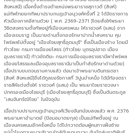
สิงหเสนี) เมื่อครั้งดำรงตำแหน่งพระยาราชสุภาวดี (สิงห์)
แม่ทัพไทยยกทัพมาปราบกบฏเจ้าอนุวงศ์ครั้งที่ 2 ได้จัดราชการ
หัวเมืองภาคอีสานด้วย ( พ.ศ. 2369-2371 )โดยสั่งให้พระยา
วิชิตสงครามตั้งทัพอยู่ที่เมืองนครพนม ให้ราชวงศ์ (แสน) จาก
เมืองเขมราฐ เป็นนายด่านตั้งกองรักษาปากน้ำสงคราม คุม
ไพร่พลไปตั้งอยู่ "เมืองไชยสุทธิ์อุตมบุรี" ซึ่งเป็นเมืองร้าง โดยมี
ท้าวไชย กรมการเมืองยโสธร (ท้าวไชย บุตรอุปฮาด เมือง
อุบลราชธานี) ท้าวขัตติยะ กรมการเมืองอุบลราชธานีพาไพร่พล
เมืองยโสธรและเมืองอุบลราชธานีมาเป็นกำลังรักษาด่านด้วย)
เมื่อปราบขบถจนราบคาบแล้ว ต่อมาเจ้าพระยาบดินทรเดชา
(สิงห์ สิงหเสนี)จึงได้ทูลขอรัชกาลที่ 3ปูนบำเหน็จ ได้มีท้องตรา
ราชสีห์แต่งตั้งให้ ราชวงศ์ (แสน) เป็น พระยาไชยราชวงษา
ปกครองเมืองไชยบุรี (เมืองไชยสุทธิ์อุตมบุรี) ซึ่งเป็นต้นตระกูล
“เสนจันทร์ฒิไชย” ในปัจจุบัน
เมื่อปราบปรามกบฏเจ้าอนุวงศ์เวียงจันทน์จบลงแล้ว พ.ศ. 2376
พระยามหาอำมาตย์ (ป้อมอมาตยกุล) เป็นแม่ทัพตั้งอยู่ ณ
เมืองนครพนมอีกครั้งหนึ่ง ได้ไปกวาดต้อนผู้คนทางฝั่งซ้าย
แม่น้ำโขงตามแนวบริเวณใกล้กับแดนญวน อันมีกลุ่มชาติพันธ์