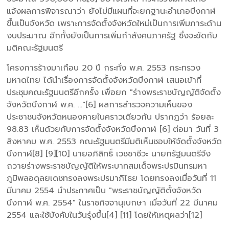
แจ้งผลการพิจารณาว่า ยังไม่มีแผนที่จะยกฐานะอำเภอบึงกาฬ
ขึ้นเป็นจังหวัด เพราะการจัดตั้งจังหวัดใหม่เป็นการเพิ่มภาระด้าน
งบประมาณ อีกทั้งยังเป็นการเพิ่มกำลังคนภาครัฐ ซึ่งจะขัดกับ
มติคณะรัฐมนตรี
โครงการร้างมาเกือบ 20 ปี กระทั่ง พ.ศ. 2553 กระทรวง
มหาดไทย ได้นำเรื่องการจัดตั้งจังหวัดบึงกาฬ เสนอเข้าที่
ประชุมคณะรัฐมนตรีอีกครั้ง เพื่อยก "ร่างพระราชบัญญัติจัดตั้ง
จังหวัดบึงกาฬ พ.ศ. ..."[6] ผลการสำรวจความเห็นของ
ประชาชนจังหวัดหนองคายในคราวเดียวกัน ปรากฏว่า ร้อยละ
98.83 เห็นด้วยกับการจัดตั้งจังหวัดบึงกาฬ [6] ต่อมา วันที่ 3
สิงหาคม พ.ศ. 2553 คณะรัฐมนตรีมีมติเห็นชอบให้จัดตั้งจังหวัด
บึงกาฬ[8] [9][10] นายอภิสิทธิ์ เวชชาชีวะ นายกรัฐมนตรีจึง
ถวายร่างพระราชบัญญัติให้พระบาทสมเด็จพระปรมินทรมหา
ภูมิพลอดุลยเดชทรงลงพระปรมาภิไธย โดยทรงลงเมื่อวันที่ 11
มีนาคม 2554 นำประกาศเป็น "พระราชบัญญัติตั้งจังหวัด
บึงกาฬ พ.ศ. 2554" ในราชกิจจานุเบกษา เมื่อวันที่ 22 มีนาคม
2554 และใช้บังคับในวันรุ่งขึ้น[4] [11] โดยให้เหตุผลว่า[12]