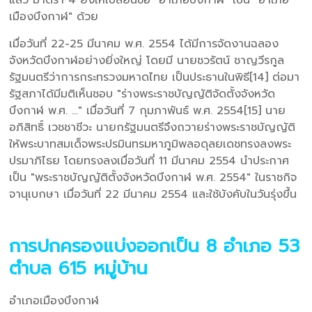
แล้ว มาตรา 4 ยังให้เปลี่ยนชื่อ "อำเภอบึงกาฬ" เป็น "อำเภอ
เมืองบึงกาฬ" ด้วย
เมื่อวันที่ 22-25 มีนาคม พ.ศ. 2554 ได้มีการจัดงานฉลอง
จังหวัดบึงกาฬอย่างยิ่งใหญ่ โดยมี นายชวรัตน์ ชาญวีรกูล
รัฐมนตรีว่าการกระทรวงมหาดไทย เป็นประธานในพิธี[14] ต่อมา
รัฐสภาได้มีมติเห็นชอบ "ร่างพระราชบัญญัติจัดตั้งจังหวัด
บึงกาฬ พ.ศ. ..." เมื่อวันที่ 7 กุมภาพันธ์ พ.ศ. 2554[15] นาย
อภิสิทธิ์ เวชชาชีวะ นายกรัฐมนตรีจึงถวายร่างพระราชบัญญัติ
ให้พระบาทสมเด็จพระปรมินทรมหาภูมิพลอดุลยเดชทรงลงพระ
ปรมาภิไธย โดยทรงลงเมื่อวันที่ 11 มีนาคม 2554 นำประกาศ
เป็น "พระราชบัญญัติตั้งจังหวัดบึงกาฬ พ.ศ. 2554" ในราชกิจ
จานุเบกษา เมื่อวันที่ 22 มีนาคม 2554 และใช้บังคับในวันรุ่งขึ้น
การปกครองแบ่งออกเป็น 8 อำเภอ 53
ตำบล 615 หมู่บ้าน
อำเภอเมืองบึงกาฬ