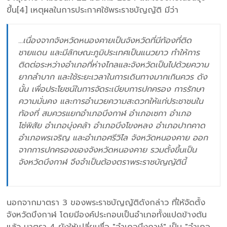
ขึ้น[4] เหตุผลในการประกาศใช้พระราชบัญญัติ มีว่า
...เนื่องจากจังหวัดหนองคายเป็นจังหวัดที่มีท้องที่ติด
ชายแดน และมีลักษณะภูมิประเทศเป็นแนวยาว ทำให้การ
ติดต่อระหว่างอำเภอที่ห่างไกลและจังหวัดเป็นไปด้วยความ
ยากลำบาก และใช้ระยะเวลาในการเดินทางมากเกินควร ดัง
นั้น เพื่อประโยชน์ในการจัดระเบียบการปกครอง การรักษา
ความมั่นคง และการอำนวยความสะดวกให้แก่ประชาชนใน
ท้องที่ สมควรแยกอำเภอบึงกาฬ อำเภอเซกา อำเภอ
โซ่พิสัย อำเภอบุ่งคล้า อำเภอบึงโขงหลง อำเภอปากคาด
อำเภอพรเจริญ และอำเภอศรีวิไล จังหวัดหนองคาย ออก
จากการปกครองของจังหวัดหนองคาย รวมตั้งขึ้นเป็น
จังหวัดบึงกาฬ จึงจำเป็นต้องตราพระราชบัญญัตินี้
นอกจากมาตรา 3 ของพระราชบัญญัติดังกล่าว ที่ให้จัดตั้ง
จังหวัดบึงกาฬ โดยมีองค์ประกอบเป็นอำเภอทั้งแปดข้างต้น