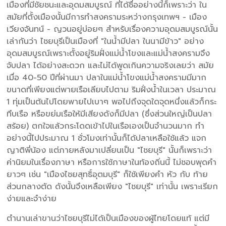
เมืองที่มีชัยชนะและอุดมสมบูรณ์ ที่ได้ชื่ออย่างนี้ก็เพราะว่า ใน
สมัยที่ตั้งเมืองนั้นมีการทำสงครามระหว่างกรุงเทพฯ - เมือง
เวียงจันทน์ - ญวนอยู่บ่อยๆ สำหรับเรื่องความอุดมสมบูรณ์นั้น
เล่ากันว่า ไชยบุรีเป็นเมืองที่ "ในน้ำมีปลา ในนามีข้าว" อย่าง
อุดมสมบูรณ์เพราะตั้งอยู่ริมฝั่งแม่น้ำโขงและแม่น้ำสงครามจึง
จับปลา ได้อย่างสะดวก และไม่ได้พูดเกินความจริงเลยว่า สมัย
เมื่อ 40-50 ปีที่ผ่านมา ปลาในแม่น้ำโขงแม่น้ำสงครามมีมาก
ขนาดที่เพียงแต่พายเรือเลียบไปตาม ริมฝั่งน้ำในเวลา ประมาณ
1 ทุ่มเป็นต้นไปโดยพายไปเบาๆ พอไปถึงจุดใดจุดหนึ่งแล้วก็กระ
ทึบเรือ หรือขย่มเรือให้มีเสียงดังก็มีปลา (ซึ่งส่วนใหญ่เป็นปลา
สร้อย) ตกใจแล้วกระโดดเข้าไปในเรือเองเป็นจำนวนมาก ทำ
อย่างนี้ไปประมาณ 1 ชั่วโมงเท่านั้นก็ได้ปลาเหลือใช้แล้ว แจก
ญาติพี่น้อง แต่ภายหลังมาเปลี่ยนเป็น "ไชยบุรี" นั้นก็เพราะว่า
ค่านิยมในเรื่องภาษา หรือการใช้ภาษาในท้องถิ่นนี้ ไม่ชอบพุดคำ
ยาวๆ เช่น "เมืองไชยสุทธิ์อุตมบุรี" ก็ใช้เพียงคำ หัว กับ ท้าย
ส่วนกลางตัด ดังนั้นจึงเหลือเพียง "ไชยบุรี" เท่านั้น เพราะเรียก
ง่ายและจำง่าย
ตำนานเล่าขานว่าไชยบุรีไม่ได้เป็นเมืองของผู้ไทยโดยแท้ แต่มี