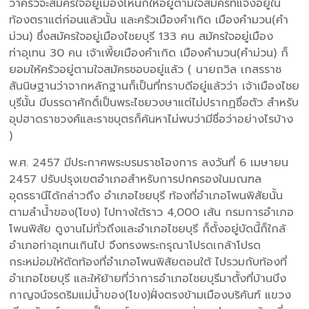
ว่าครัวจะสมัครใจอยู่เมืองไหนก็ให้อยู่ตามใจสมัครที่แจ้งอยู่ใน
ท้องตราแต่ก่อนแล้วนั้น และครัวเมืองคำเกิด เมืองคำมวน(คำ
ม่วน) ซึ่งสมัครใจอยู่เมืองไชยบุรี 133 คน สมัครใจอยู่เมือง
ท่าอุเทน 30 คน เจ้าเพี้ยเมืองคำเกิด เมืองคำมวน(คำม่วน) ก็
ยอมให้ครัวอยู่ตามใจสมัครชอบอยู่แล้ว ( นายถวิล เกสรราช
สันนิษฐานว่าจากหลักฐานก็เป็นที่ทราบดีอยู่แล้วว่า เจ้าเมืองไชย
บุรีนั้น มีบรรดาศักดิ์เป็นพระไชยวงษาแต่ไม่ปรากฏชื่อตัว สำหรับ
อุปฮาดราชวงศ์และราชบุตรก็ค้นหาไม่พบว่ามีชื่อว่าอย่างไรบ้าง
)
พ.ศ. 2457 มีประกาศพระบรมราชโองการ ลงวันที่ 6 เมษายน
2457 ปรับปรุงเขตอำเภอสำหรับการปกครองในมณฑล
อุดรธานีได้กล่าวถึง อำเภอไชยบุรี ท้องที่อำเภอโพนพิสัยนั้น
ตามลำน้ำของ(โขง) ไปทางใต้ราว 4,000 เส้น กรมการอำเภอ
โพนพิสัย ดูงานไม่ทั่วถึงและอำเภอไชยบุรี ก็ตั้งอยู่บัดนี้ก็ใกล้
อำเภอท่าอุเทนเกินไป จึงทรงพระกรุณาโปรดเกล้าโปรด
กระหม่อมให้ตัดท้องที่อำเภอโพนพิสัยตอนใต้ ไปรวมกับท้องที่
อำเภอไชยบุรี และให้ย้ายที่ว่าการอำเภอไชยบุรีมาตั้งที่บ้านบึง
กาญจน์จรดริมแม่น้ำของ(โขง)ฝั่งตรงข้ามเมืองบริคันฑ์ แขวง