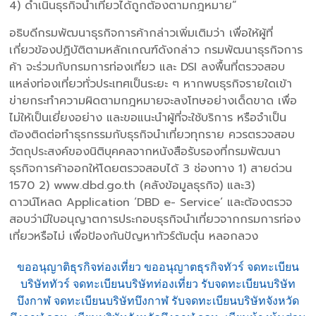
4) ดำเนินธุรกิจนำเที่ยวได้ถูกต้องตามกฎหมาย”
อธิบดีกรมพัฒนาธุรกิจการค้ากล่าวเพิ่มเติมว่า เพื่อให้ผู้ที่
เกี่ยวข้องปฏิบัติตามหลักเกณฑ์ดังกล่าว กรมพัฒนาธุรกิจการ
ค้า จะร่วมกับกรมการท่องเที่ยว และ DSI ลงพื้นที่ตรวจสอบ
แหล่งท่องเที่ยวทั่วประเทศเป็นระยะ ๆ หากพบธุรกิจรายใดเข้า
ข่ายกระทำความผิดตามกฎหมายจะลงโทษอย่างเด็ดขาด เพื่อ
ไม่ให้เป็นเยี่ยงอย่าง และขอแนะนำผู้ที่จะใช้บริการ หรือจำเป็น
ต้องติดต่อทำธุรกรรมกับธุรกิจนำเที่ยวทุกราย ควรตรวจสอบ
วัตถุประสงค์ของนิติบุคคลจากหนังสือรับรองที่กรมพัฒนา
ธุรกิจการค้าออกให้โดยตรวจสอบได้ 3 ช่องทาง 1) สายด่วน
1570 2) www.dbd.go.th (คลังข้อมูลธุรกิจ) และ3)
ดาวน์โหลด Application ‘DBD e- Service’ และต้องตรวจ
สอบว่ามีใบอนุญาตการประกอบธุรกิจนำเที่ยวจากกรมการท่อง
เที่ยวหรือไม่ เพื่อป้องกันปัญหาทัวร์ต้มตุ๋น หลอกลวง
ขออนุญาติธุรกิจท่องเที่ยว ขออนุญาตธุรกิจทัวร์ จดทะเบียน
บริษัททัวร์ จดทะเบียนบริษัทท่องเที่ยว รับจดทะเบียนบริษัท
บึงกาฬ จดทะเบียนบริษัทบึงกาฬ รับจดทะเบียนบริษัทจังหวัด