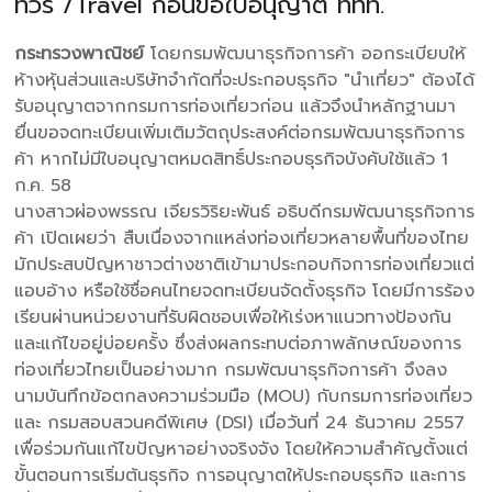
ทัวร์ /Travel ก่อนขอใบอนุญาติ ททท.
กระทรวงพาณิชย์
โดยกรมพัฒนาธุรกิจการค้า ออกระเบียบให้
ห้างหุ้นส่วนและบริษัทจำกัดที่จะประกอบธุรกิจ "นำเที่ยว" ต้องได้
รับอนุญาตจากกรมการท่องเที่ยวก่อน แล้วจึงนำหลักฐานมา
ยื่นขอจดทะเบียนเพิ่มเติมวัตถุประสงค์ต่อกรมพัฒนาธุรกิจการ
ค้า หากไม่มีใบอนุญาตหมดสิทธิ์ประกอบธุรกิจบังคับใช้แล้ว 1
ก.ค. 58
นางสาวผ่องพรรณ เจียรวิริยะพันธ์ อธิบดีกรมพัฒนาธุรกิจการ
ค้า เปิดเผยว่า สืบเนื่องจากแหล่งท่องเที่ยวหลายพื้นที่ของไทย
มักประสบปัญหาชาวต่างชาติเข้ามาประกอบกิจการท่องเที่ยวแต่
แอบอ้าง หรือใช้ชื่อคนไทยจดทะเบียนจัดตั้งธุรกิจ โดยมีการร้อง
เรียนผ่านหน่วยงานที่รับผิดชอบเพื่อให้เร่งหาแนวทางป้องกัน
และแก้ไขอยู่บ่อยครั้ง ซึ่งส่งผลกระทบต่อภาพลักษณ์ของการ
ท่องเที่ยวไทยเป็นอย่างมาก กรมพัฒนาธุรกิจการค้า จึงลง
นามบันทึกข้อตกลงความร่วมมือ (MOU) กับกรมการท่องเที่ยว
และ กรมสอบสวนคดีพิเศษ (DSI) เมื่อวันที่ 24 ธันวาคม 2557
เพื่อร่วมกันแก้ไขปัญหาอย่างจริงจัง โดยให้ความสำคัญตั้งแต่
ขั้นตอนการเริ่มต้นธุรกิจ การอนุญาตให้ประกอบธุรกิจ และการ