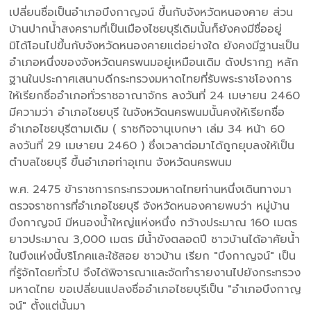
เปลี่ยนชื่อเป็นอำเภอบึงกาญจน์ ขึ้นกับจังหวัดหนองคาย ส่วน
บ้านปากน้ำสงครามที่เป็นเมืองไชยบุรีเดิมนั้นก็ยังคงมีชื่ออยู่
มิได้โอนไปขึ้นกับจังหวัดหนองคายแต่อย่างใด ยังคงมีฐานะเป็น
อำเภอหนึ่งของจังหวัดนครพนมอยู่เหมือนเดิม ดังปรากฏ หลัก
ฐานในประกาศเสนาบดีกระทรวงมหาดไทยที่รับพระราชโองการ
ให้เรียกชื่ออำเภอทั่วราชอาณาจักร ลงวันที่ 24 เมษายน 2460
มีความว่า อำเภอไชยบุรี ในจังหวัดนครพนมนั้นคงให้เรียกชื่อ
อำเภอไชยบุรีตามเดิม ( ราชกิจจานุเบกษา เล่ม 34 หน้า 60
ลงวันที่ 29 เมษายน 2460 ) ซึ่งเวลาต่อมาได้ถูกยุบลงให้เป็น
ตำบลไชยบุรี ขึ้นอำเภอท่าอุเทน จังหวัดนครพนม
พ.ศ. 2475 ข้าราชการกระทรวงมหาดไทยท่านหนึ่งเดินทางมา
ตรวจราชการที่อำเภอไชยบุรี จังหวัดหนองคายพบว่า หมู่บ้าน
บึงกาญจน์ มีหนองน้ำใหญ่แห่งหนึ่ง กว้างประมาณ 160 เมตร
ยาวประมาณ 3,000 เมตร มีน้ำขังตลอดปี ชาวบ้านได้อาศัยน้ำ
ในบึงแห่งนี้บริโภคและใช้สอย ชาวบ้าน เรียก "บึงกาญจน์" เป็น
ที่รู้จักโดยทั่วไป จึงได้พิจารณาและจัดทำรายงานไปยังกระทรวง
มหาดไทย ขอเปลี่ยนแปลงชื่ออำเภอไชยบุรีเป็น "อำเภอบึงกาญ
จน์" ตั้งแต่นั้นมา