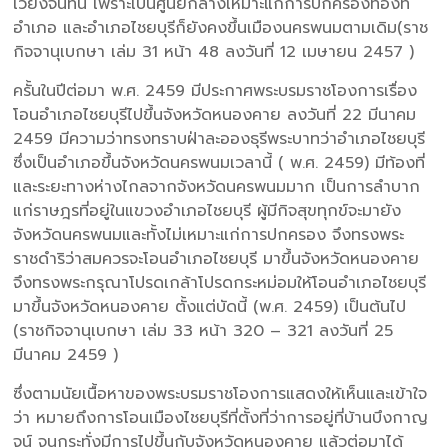
เวียงจันทน์ เพราะเป็นศูนย์กลางเหมาะแก่การปกครองท้องที่
อำเภอ และอำเภอไชยบุรีก็ยังคงขึ้นเมืองนครพนมตามเดิม(ราช
กิจจานุเบกษา เล่ม 31 หน้า 48 ลงวันที่ 12 เมษายน 2457 )
ครั้นในปีต่อมา พ.ศ. 2459 มีประกาศพระบรมราชโองการเรื่อง
โอนอำเภอไชยบุรีไปขึ้นจังหวัดหนองคาย ลงวันที่ 22 มีนาคม
2459 มีความว่าทรงทราบฝ่าละอองธุรีพระบาทว่าอำเภอไชยบุรี
ซึ่งเป็นอำเภอขึ้นจังหวัดนครพนมเวลานี้ ( พ.ศ. 2459) มีท้องที่
และระยะทางห่างไกลจากจังหวัดนครพนมมาก เป็นการลำบาก
แก่ราษฎรที่อยู่ในแขวงอำเภอไชยบุรี ผู้มีกิจสุขทุกข์จะมายัง
จังหวัดนครพนมและทั้งไม่เหมาะแก่การปกครอง จึงทรงพระ
ราชดำริว่าสมควรจะโอนอำเภอไชยบุรี มาขึ้นจังหวัดหนองคาย
จึงทรงพระกรุณาโปรดเกล้าโปรดกระหม่อมให้โอนอำเภอไชยบุรี
มาขึ้นจังหวัดหนองคาย ตั้งแต่บัดนี้ (พ.ศ. 2459) เป็นต้นไป
(ราชกิจจานุเบกษา เล่ม 33 หน้า 320 – 321 ลงวันที่ 25
มีนาคม 2459 )
ซึ่งตามนัยเนื้อหาของพระบรมราชโองการแสดงให้เห็นและเข้าใจ
ว่า หมายถึงการโอนเมืองไชยบุรีที่ตั้งที่ว่าการอยู่ที่บ้านบึงกาญ
จน์ จนกระทั่งมีการไปขึ้นกับจังหวัดหนองคาย แล้วต่อมาได้