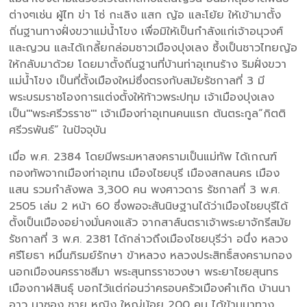
ต่างๆเช่น ผู้ไท ข่า โซ่ กะเลิง แสก ญ้อ และโย้ย ให้เข้ามาตั้ง
ถิ่นฐานทางฝั่งขวาแม่น้ำโขง เพื่อมิให้เป็นกำลังแก่เจ้าอนุวงศ์
และญวน และได้เกลี้ยกล่อมชาวเมืองปุงเลง ซึ้งเป็นชาวไทยญ้อ
ให้กลับมาด้วย โดยมาตั้งถิ่นฐานที่บ้านท่าอุเทนร้าง ริมฝั่งขวา
แม่น้ำโขง เป็นที่ตั้งเมืองใหม่ซึ่งตรงกับสมัยรัชกาลที่ 3 มี
พระบรมราชโองการแต่งตั้งให้ท้าวพระปทุม เจ้าเมืองปุงเลง
เป็น'''พระศรีวรราช''' เจ้าเมืองท่าอุเทนคนแรก ต้นตระกูล“กิตติ
ศรีวรพันธ์” ในปัจจุบัน
เมื่อ พ.ศ. 2384 โดยมีพระมหาสงครามเป็นแม่ทัพ ได้เกณฑ์
กองทัพจากเมืองท่าอุเทน เมืองไชยบุรี เมืองสกลนคร เมือง
แสน รวมกำลังพล 3,300 คน พงศาวดาร รัชกาลที่ 3 พ.ศ.
2505 เล่ม 2 หน้า 60 ซึ่งพอจะสันนิษฐานได้ว่าเมืองไชยบุรีได้
ตั้งเป็นเมืองอย่างมั่นคงแล้ว จากสาส์นตราเจ้าพระยาจักรีสมัย
รัชกาลที่ 3 พ.ศ. 2381 ได้กล่าวถึงเมืองไชยบุรีว่า อนึ่ง หลวง
ศรีโยธา หมื่นภิรมย์รักษา ข้าหลวง หลวงประสิทธิ์สงครามกอง
นอกเมืองนครราชสีมา พระสุนทรราชวงษา พระยาไชยสุนทร
เมืองกาฬสินธุ์ บอกไว้แต่ก่อนว่าครอบครัวเมืองคำเกิด บ้านนา
อาว นาซอง ชาย หญิง ใหญ่น้อย 200 คน ได้ข้ามมาทาง