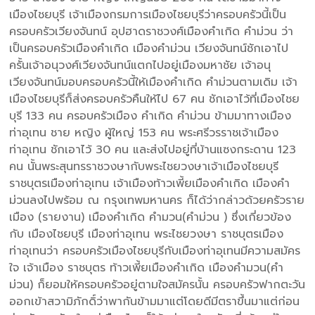
เมืองไชยบุรี เจ้าเมืองกรมการเมืองไชยบุรีว่าครอบครัวนี้เป็น
ครอบครัวเวียงจันทน์ อุปฮาดราชวงศ์เมืองคำเกิด คำม่วน ว่า
เป็นครอบครัวเมืองคำเกิด เมืองคำม่วน เวียงจันทน์ชักเอาไป
ครั้นเจ้าอนุวงศ์เวียงจันทน์แตกไปอยู่เมืองมหาชัย เจ้าอนุ
เวียงจันทน์มอบครอบครัวนี้ให้เมืองคำเกิด คำม่วนตามเดิม เจ้า
เมืองไชยบุรีก็ส่งครอบครัวคืนให้ไป 67 คน ชักเอาไว้ที่เมืองไชย
บุรี 133 คน ครอบครัวเมือง คำเกิด คำม่วน ข้ามมาทางเมือง
ท่าอุเทน ชาย หญิง ผู้ใหญ่ 153 คน พระศรีวรราชเจ้าเมือง
ท่าอุเทน ชักเอาไว้ 30 คน และส่งไปอยู่ที่บ้านแซงกระดาน 123
คน นั้นพระสุนทรราชวงษากับพระไชยวงษาเจ้าเมืองไชยบุรี
ราชบุตรเมืองท่าอุเทน เจ้าเมืองท้าวเพี้ยเมืองคำเกิด เมืองคำ
ม่วนลงไปพร้อม ณ กรุงเทพมหานคร ก็ได้ว่ากล่าวด้วยครัวราย
เมือง (รายงาน) เมืองคำเกิด คำมวน(คำม่วน ) ซึ่งเกี่ยวข้อง
กับ เมืองไชยบุรี เมืองท่าอุเทน พระไชยวงษา ราชบุตรเมือง
ท่าอุเทนว่า ครอบครัวเมืองไชยบุรีกับเมืองท่าอุเทนมีความสมัคร
ใจ เจ้าเมือง ราชบุตร ท้าวเพี้ยเมืองคำเกิด เมืองคำมวน(คำ
ม่วน) ก็ยอมให้ครอบครัวอยู่ตามใจสมัครนั้น ครอบครัวฟากตะวัน
ออกเข้าสวามิภักดิ์ว่าพากันข้ามมาแต่โดยดีมีตราขึ้นมาแต่ก่อน