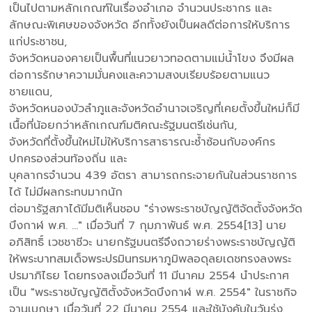
เป็นไปตามหลักเกณฑ์ในเรื่องอำเภอ จำนวนประชากร และ
ลักษณะพิเศษของจังหวัด อีกทั้งยังเป็นผลดีต่อการให้บริการ
แก่ประชาชน,
จังหวัดหนองคายเป็นพื้นที่แนวยาวทอดตามแม่น้ำโขง จึงมีผล
ต่อการรักษาความมั่นคงและความสงบเรียบร้อยตามแนว
ชายแดน,
จังหวัดหนองบัวลำภูและจังหวัดอำนาจเจริญที่เคยตั้งขึ้นใหม่ก็มี
เนื้อที่น้อยกว่าหลักเกณฑ์มติคณะรัฐมนตรีเช่นกัน,
จังหวัดที่ตั้งขึ้นใหม่ไม่ให้บริการสาธารณะซ้ำซ้อนกับองค์กร
ปกครองส่วนท้องถิ่น และ
บุคลากรจำนวน 439 อัตรา สามารถกระจายกันในส่วนราชการ
ได้ ไม่มีผลกระทบมากนัก
ต่อมารัฐสภาได้มีมติเห็นชอบ "ร่างพระราชบัญญัติจัดตั้งจังหวัด
บึงกาฬ พ.ศ. ..." เมื่อวันที่ 7 กุมภาพันธ์ พ.ศ. 2554[13] นาย
อภิสิทธิ์ เวชชาชีวะ นายกรัฐมนตรีจึงถวายร่างพระราชบัญญัติ
ให้พระบาทสมเด็จพระปรมินทรมหาภูมิพลอดุลยเดชทรงลงพระ
ปรมาภิไธย โดยทรงลงเมื่อวันที่ 11 มีนาคม 2554 นำประกาศ
เป็น "พระราชบัญญัติตั้งจังหวัดบึงกาฬ พ.ศ. 2554" ในราชกิจ
จานุเบกษา เมื่อวันที่ 22 มีนาคม 2554 และใช้บังคับในวันรุ่ง