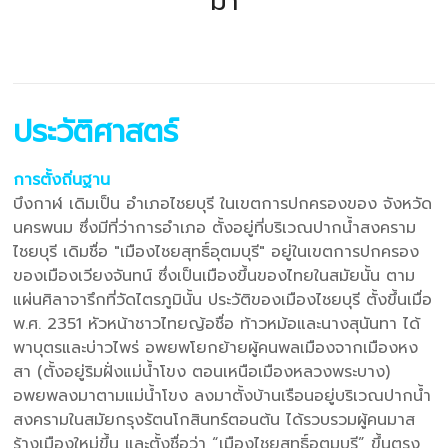
มา
ประวัติศาสตร์
การตั้งถิ่นฐาน
บึงกาฬ เดิมเป็น อำเภอไชยบุรี ในเขตการปกครองของ จังหวัด
นครพนม ซึ่งมีที่ว่าการอำเภอ ตั้งอยู่ที่บริเวณปากน้ำสงคราม
ไชยบุรี เดิมชื่อ "เมืองไชยสุทธิ์อุตมบุรี" อยู่ในเขตการปกครอง
ของเมืองเวียงจันทน์ ซึ่งเป็นเมืองขึ้นของไทยในสมัยนั้น ตาม
แผ่นศิลาจารึกที่วัดไตรภูมินั้น ประวัติของเมืองไชยบุรี ตั้งขึ้นเมื่อ
พ.ศ. 2351 หัวหน้าชาวไทยญ้อชื่อ ท้าวหม้อและนางสุนันทา ได้
พาบุตรและบ่าวไพร่ อพยพโยกย้ายผู้คนพลเมืองจากเมืองหง
สา (ตั้งอยู่ริมฝั่งแม่น้ำโขง ตอนเหนือเมืองหลวงพระบาง)
อพยพลงมาตามแม่น้ำโขง ลงมาตั้งบ้านเรือนอยู่บริเวณปากน้ำ
สงครามในสมัยกรุงรัตนโกสินทร์ตอนต้น ได้รวบรวมผู้คนมาส
ร้างเมืองใหม่ขึ้น และตั้งชื่อว่า “เมืองไชยสุทธิ์อุตมบุรี” ขึ้นตรง