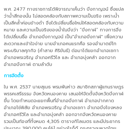
พ.ศ. 2477 ทางราชการได้พิจารณาเห็นว่า บึงกาญจน์ ซึ่งแปล
ว่าน้ำสีทองนั้น ไม่สอดคล้องกับสภาพความเป็นจริง เพราะน้ำ
เป็นสีคล้ำค่อนข้างดำ จึงได้เปลี่ยนชื่อใหม่ให้สอดคล้องกับความ
หมาย และความเป็นจริงของน้ำในบึงว่า “บึงกาฬ” ทางการจึง
ได้เปลี่ยนชื่อ อำเภอบึงกาญจน์ เป็น"อำเภอบึงกาฬ" เพื่อความ
สะดวกและเข้าใจง่าย นายอำเภอคนแรกคือ รองอำมาตย์โท
พระบริบาลศุภกิจ (คำสาย ศิริขันธ์) ต่อมาได้แยกอำเภอเซกา
อำเภอพรเจริญ อำเภอศรีวิไล และ อำเภอบุ่งคล้า ออกจาก
อำเภอบึงกาฬ ตามลำดับ
การจัดตั้ง
ใน พ.ศ. 2537 นายสุเมธ พรมพันห่าว สมาชิกสภาผู้แทนราษฎร
พรรคเสรีธรรม จังหวัดหนองคาย เสนอให้จัดตั้งจังหวัดบึงกาฬ
ขึ้น โดยกำหนดจะแยกพื้นที่อำเภอบึงกาฬ อำเภอปากคาด
อำเภอโซ่พิสัย อำเภอพรเจริญ อำเภอเซกา อำเภอบึงโขงหลง
อำเภอศรีวิไล และอำเภอบุ่งคล้า ออกจากจังหวัดหนองคาย
รวมเป็นท้องที่ทั้งหมด 4,305 ตารางกิโลเมตร และมีประชากร
ประมาณ 390,000 คน[6] อย่างไรก็ดี กระทรวงมหาดไทย