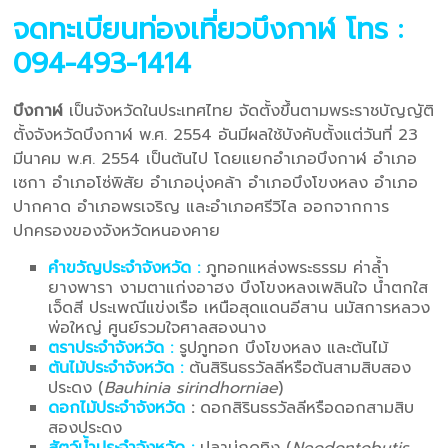
จดทะเบียนท่องเที่ยวบึงกาฬ
โทร :
094-493-1414
บึงกาฬ
เป็นจังหวัดในประเทศไทย จัดตั้งขึ้นตามพระราชบัญญัติ
ตั้งจังหวัดบึงกาฬ พ.ศ. 2554 อันมีผลใช้บังคับตั้งแต่วันที่ 23
มีนาคม พ.ศ. 2554 เป็นต้นไป โดยแยกอำเภอบึงกาฬ อำเภอ
เซกา อำเภอโซ่พิสัย อำเภอบุ่งคล้า อำเภอบึงโขงหลง อำเภอ
ปากคาด อำเภอพรเจริญ และอำเภอศรีวิไล ออกจากการ
ปกครองของจังหวัดหนองคาย
คำขวัญประจำจังหวัด :
ภูทอกแหล่งพระธรรม ค่าล้ำ
ยางพารา งามตาแก่งอาฮง บึงโขงหลงเพลินใจ น้ำตกใส
เจ็ดสี ประเพณีแข่งเรือ เหนือสุดแดนอีสาน นมัสการหลวง
พ่อใหญ่ ศูนย์รวมใจศาลสองนาง
ตราประจำจังหวัด :
รูปภูทอก บึงโขงหลง และต้นไม้
ต้นไม้ประจำจังหวัด :
ต้นสิรินธรวัลลีหรือต้นสามสิบสอง
ประดง (
Bauhinia sirindhorniae
)
ดอกไม้ประจำจังหวัด
:
ดอกสิรินธรวัลลีหรือดอกสามสิบ
สองประดง