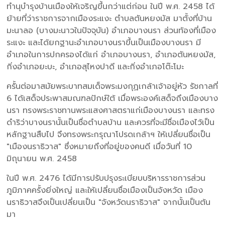
ทำนุบำรุงบ้านเมืองให้เจริญขึ้นกว่าแต่ก่อน ในปี พ.ศ. 2458 ได้
ย้ายที่ว่าราชการจากเมืองระแงะ ตำบลตันหยงมัส มาตั้งที่บ้าน
มะนาลอ (บางมะนาวในปัจจุบัน) อำเภอบางนรา ส่วนท้องที่เมือง
ระแงะ และได้ยกฐานะอำเภอบางนราขึ้นเป็นเมืองบางนรา มี
อำเภอในการปกครองได้แก่ อำเภอบางนรา, อำเภอตันหยงมัส,
กิ่งอำเภอยะบะ, อำเภอสุไหงปาดี และกิ่งอำเภอโต๊ะโมะ
ครั้นต่อมาสมัยพระบาทสมเด็จพระมงกุฏเกล้าเจ้าอยู่หัว รัชกาลที่
6 ได้เสด็จประพาสมณฑลปักษ์ใต้ เมื่อพระองค์เสด็จถึงเมืองบาง
นรา ทรงพระราชทานพระแสงศาสตราแก่เมืองบางนรา และทรง
ดำริว่าบางนรานั้นเป็นชื่อตำบลบ้าน และควรที่จะมีชื่อเมืองไว้เป็น
หลักฐานสืบไป จึงทรงพระกรุณาโปรดเกล้าฯ ให้เปลี่ยนชื่อเป็น
"เมืองนราธิวาส" ซึ่งหมายถึงที่อยู่ของคนดี เมื่อวันที่ 10
มิถุนายน พ.ศ. 2458
ในปี พ.ศ. 2476 ได้มีการปรับปรุงระเบียบบริหารราชการส่วน
ภูมิภาคครั้งยิ่งใหญ่ และให้เปลี่ยนชื่อเมืองเป็นจังหวัด เมือง
นราธิวาสจึงเป็นเปลี่ยนเป็น "จังหวัดนราธิวาส" จากนั้นเป็นต้น
มา