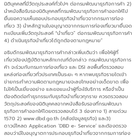
นิติบุคคลที่มีวัตถุประสงค์ทั่วไปๆ ต่อกรมพัฒนาธุรกิจการค้า 2)
นำหนังสือรับรองนิติบุคคลที่กรมพัฒนาธุรกิจการค้าออกให้ไป
ยื่นขอความเห็นชอบประกอบธุรกิจนำเที่ยวจากกรมการท่อง
เที่ยว 3) นำหลักฐานใบอนุญาตจากกรมการท่องเที่ยวมายื่นจด
ทะเบียนเพิ่มวัตถุประสงค์ "นำเที่ยว” ต่อกรมพัฒนาธุรกิจการค้า
4) ดำเนินธุรกิจนำเที่ยวได้ถูกต้องตามกฎหมาย”
อธิบดีกรมพัฒนาธุรกิจการค้ากล่าวเพิ่มเติมว่า เพื่อให้ผู้ที่
เกี่ยวข้องปฏิบัติตามหลักเกณฑ์ดังกล่าว กรมพัฒนาธุรกิจการ
ค้า จะร่วมกับกรมการท่องเที่ยว และ DSI ลงพื้นที่ตรวจสอบ
แหล่งท่องเที่ยวทั่วประเทศเป็นระยะ ๆ หากพบธุรกิจรายใดเข้า
ข่ายกระทำความผิดตามกฎหมายจะลงโทษอย่างเด็ดขาด เพื่อ
ไม่ให้เป็นเยี่ยงอย่าง และขอแนะนำผู้ที่จะใช้บริการ หรือจำเป็น
ต้องติดต่อทำธุรกรรมกับธุรกิจนำเที่ยวทุกราย ควรตรวจสอบ
วัตถุประสงค์ของนิติบุคคลจากหนังสือรับรองที่กรมพัฒนา
ธุรกิจการค้าออกให้โดยตรวจสอบได้ 3 ช่องทาง 1) สายด่วน
1570 2) www.dbd.go.th (คลังข้อมูลธุรกิจ) และ3)
ดาวน์โหลด Application ‘DBD e- Service’ และต้องตรวจ
สอบว่ามีใบอนุญาตการประกอบธุรกิจนำเที่ยวจากกรมการท่อง