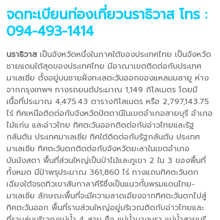
จดทะเบียนท่องเที่ยวนราธิวาส
โทร :
094-493-1414
นราธิวาส
เป็นจังหวัดหนึ่งในภาคใต้ของประเทศไทย เป็นจังหวัด
ชายแดนใต้สุดของประเทศไทย มีอาณาเขตติดต่อกับประเทศ
มาเลเซีย ตั้งอยู่บนชายฝั่งทะเลตะวันออกของแหลมมลายู ห่าง
จากกรุงเทพฯ ทางรถยนต์ประมาณ 1,149 กิโลเมตร โดยมี
เนื้อที่ประมาณ 4,475.43 ตารางกิโลเมตร หรือ 2,797,143.75
ไร่ ทิศเหนือติดต่อกับจังหวัดปัตตานีในเขตอำเภอสายบุรี อำเภอ
ไม้แก่น และอ่าวไทย ทิศตะวันออกติดต่อกับอ่าวไทยและรัฐ
กลันตัน ประเทศมาเลเซีย ทิศใต้ติดต่อกับรัฐกลันตัน ประเทศ
มาเลเซีย ทิศตะวันตกติดต่อกับจังหวัดยะลาในเขตอำเภอ
บันนังสตา พื้นที่ส่วนใหญ่เป็นป่าไม้และภูเขา 2 ใน 3 ของพื้นที่
ทั้งหมด มีป่าพรุประมาณ 361,860 ไร่ ทางแถบทิศตะวันตก
เฉียงใต้จรดทิวเขาสันกาลาคีรีซึ่งเป็นแนวกั้นพรมแดนไทย-
มาเลเซีย ลักษณะพื้นที่จะมีความลาดเอียงจากทิศตะวันตกไปสู่
ทิศตะวันออก พื้นที่ราบส่วนใหญ่อยู่บริเวณติดกับอ่าวไทยและ
ที่ราบลุ่มบริเวณแม่น้ำ 4 สาย คือ แม่น้ำบางนรา แม่น้ำสายบุรี