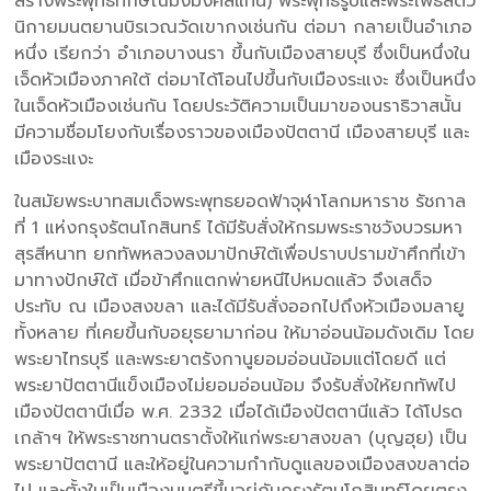
สร้างพระพุทธทักษิณมิ่งมงคลแทน) พระพุทธรูปและพระโพธิสัตว์
นิกายมนตยานบิรเวณวัดเขากงเช่นกัน ต่อมา กลายเป็นอำเภอ
หนึ่ง เรียกว่า อำเภอบางนรา ขึ้นกับเมืองสายบุรี ซึ่งเป็นหนึ่งใน
เจ็ดหัวเมืองภาคใต้ ต่อมาได้โอนไปขึ้นกับเมืองระแงะ ซึ่งเป็นหนึ่ง
ในเจ็ดหัวเมืองเช่นกัน โดยประวัติความเป็นมาของนราธิวาสนั้น
มีความชื่อมโยงกับเรื่องราวของเมืองปัตตานี เมืองสายบุรี และ
เมืองระแงะ
ในสมัยพระบาทสมเด็จพระพุทธยอดฟ้าจุฬาโลกมหาราช รัชกาล
ที่ 1 แห่งกรุงรัตนโกสินทร์ ได้มีรับสั่งให้กรมพระราชวังบวรมหา
สุรสีหนาท ยกทัพหลวงลงมาปักษ์ใต้เพื่อปราบปรามข้าศึกที่เข้า
มาทางปักษ์ใต้ เมื่อข้าศึกแตกพ่ายหนีไปหมดแล้ว จึงเสด็จ
ประทับ ณ เมืองสงขลา และได้มีรับสั่งออกไปถึงหัวเมืองมลายู
ทั้งหลาย ที่เคยขึ้นกับอยุธยามาก่อน ให้มาอ่อนน้อมดังเดิม โดย
พระยาไทรบุรี และพระยาตรังกานูยอมอ่อนน้อมแต่โดยดี แต่
พระยาปัตตานีแข็งเมืองไม่ยอมอ่อนน้อม จึงรับสั่งให้ยกทัพไป
เมืองปัตตานีเมื่อ พ.ศ. 2332 เมื่อได้เมืองปัตตานีแล้ว ได้โปรด
เกล้าฯ ให้พระราชทานตราตั้งให้แก่พระยาสงขลา (บุญฮุย) เป็น
พระยาปัตตานี และให้อยู่ในความกำกับดูแลของเมืองสงขลาต่อ
ไป และตั้งในเป็นเมืองมนตรีขึ้นอยู่กับกรุงรัตนโกสินทร์โดยตรง