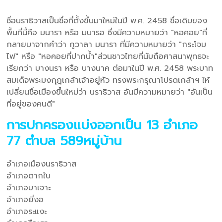
ชื่อนราธิวาสเป็นชื่อที่ตั้งขึ้นมาใหม่ในปี พ.ศ. 2458 ชื่อเดิมของ
พื้นที่นี้คือ มนารา หรือ มนารอ ซึ่งมีความหมายว่า "หอคอย"ที่
กลายมาจากคำว่า กูวาลา มนารา ที่มีความหมายว่า "กระโจม
ไฟ" หรือ "หอคอยที่ปากน้ำ"ส่วนชาวไทยที่นับถือศาสนาพุทธจะ
เรียกว่า บางนรา หรือ บางนาค ต่อมาในปี พ.ศ. 2458 พระบาท
สมเด็จพระมงกุฎเกล้าเจ้าอยู่หัว ทรงพระกรุณาโปรดเกล้าฯ ให้
เปลี่ยนชื่อเมืองขึ้นใหม่ว่า นราธิวาส อันมีความหมายว่า "อันเป็น
ที่อยู่ของคนดี"
การปกครองแบ่งออกเป็น 13 อำเภอ
77 ตำบล 589หมู่บ้าน
อำเภอเมืองนราธิวาส
อำเภอตากใบ
อำเภอบาเจาะ
อำเภอยี่งอ
อำเภอระแงะ