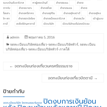
ระบบบัญชีนราธิวาส
หาผู้สอบบัญชี
อำเภอจะแนะ
อำเภอ
ตากใบ
อำเภอบาเจาะ
อำเภอยี่งอ
อำเภอระแงะ
อำเภอ
รือเสาะ
อำเภอศรีสาคร
อำเภอสุคิริน
อำเภอสุไหงปาดี
อำเภอสุไหง
โก-ลก
อำเภอเจาะไอร้อง
อำเภอเมืองนราธิวาส
อำเภอแว้ง
เข้าสู่ระบบ
ภาษี
เคลียร์ปัญหาภาษี
เปิดบริษัท
เปิดบริษัทแต่ไม่เคยปิดงบ
admin
พฤษภาคม 5, 2016
จดทะเบียนบริษัทท่องเที่ยว-จดทะเบียนบริษัททัวร์
,
จดทะเบียน
บริษัทท่องเที่ยว-จดทะเบียนบริษัททัวร์-ภาคใต้
←
จดทะเบียนท่องเที่ยวนครศรีธรรมราช
จดทะเบียนท่องเที่ยวปัตตานี
→
ป้ายกำกับ
ปิดงบการเงินย้อน
จดทะเบียนบริษัท โคกหนองนาโมเดล