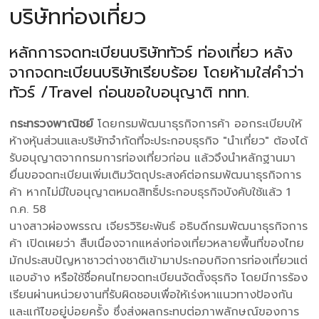
บริษัทท่องเที่ยว
หลักการจดทะเบียนบริษัททัวร์ ท่องเที่ยว หลัง
จากจดทะเบียนบริษัทเรียบร้อย โดยห้ามใส่คำว่า
ทัวร์ /Travel ก่อนขอใบอนุญาติ ททท.
กระทรวงพาณิชย์
โดยกรมพัฒนาธุรกิจการค้า ออกระเบียบให้
ห้างหุ้นส่วนและบริษัทจำกัดที่จะประกอบธุรกิจ "นำเที่ยว" ต้องได้
รับอนุญาตจากกรมการท่องเที่ยวก่อน แล้วจึงนำหลักฐานมา
ยื่นขอจดทะเบียนเพิ่มเติมวัตถุประสงค์ต่อกรมพัฒนาธุรกิจการ
ค้า หากไม่มีใบอนุญาตหมดสิทธิ์ประกอบธุรกิจบังคับใช้แล้ว 1
ก.ค. 58
นางสาวผ่องพรรณ เจียรวิริยะพันธ์ อธิบดีกรมพัฒนาธุรกิจการ
ค้า เปิดเผยว่า สืบเนื่องจากแหล่งท่องเที่ยวหลายพื้นที่ของไทย
มักประสบปัญหาชาวต่างชาติเข้ามาประกอบกิจการท่องเที่ยวแต่
แอบอ้าง หรือใช้ชื่อคนไทยจดทะเบียนจัดตั้งธุรกิจ โดยมีการร้อง
เรียนผ่านหน่วยงานที่รับผิดชอบเพื่อให้เร่งหาแนวทางป้องกัน
และแก้ไขอยู่บ่อยครั้ง ซึ่งส่งผลกระทบต่อภาพลักษณ์ของการ