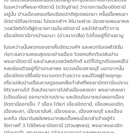
ในระหว่างที่พระยาปัตตานี (ขวัญซ้าย) ว่าราชการเมืองปัตตานี
อยู่นั้น บ้านเมืองสงบเรียบร้อยปกติสุขตลอดมา ครั้นเมื่อพระยา
ปัตตานีถึงแก่กรรม โปรดเกล้าฯ ให้นายพ่าย น้องชายพระยาหล
วงสวัสดิภักดีผู้ช่วราชการเมืองปัตตานี และได้ย้ายที่ว่าการ
เมืองปัตตานีจากบ้านมะนา (อ่าวนาเกลือ) ไปตั้งอยู่ที่บ้านยามู
ในระหว่างนั้นพวกของซาเห็ดรัตนวงศ์ฯ และพวกโมเซฟได้เริ่ม
ก่อกวนความสงบสุขของบ้านเมือง โดยคบคิดกับปล้นบ้าน
พระยาปัตตานี และบ้านหลวงสวัสดิภักดี แต่ก็ได้ถูกตีถอยหนีไป
หลบซ่อนตัวอยู่ที่บ้านกะลาพอ แขวงเมืองสายบุรี นอกจากนั้น
เมืองปัตตานีซึ่งมีอาณาเขตกว้างขวาง และมีโจรผู้ร้ายชุกชุม
เที่ยวปล้นบ้านเรือนราษฎรจนเหลือกำลังที่พระยาปัตตานีจะปราบ
ให้ราบคาบได้ จึงแจ้งราชการไปยังเมืองสงขลา พระยาสงขลา
(เถียนจ๋อง) ออกมาปราบปราม และจัดนโยบายแบ่งแยกเมือง
ปัตตานีออกเป็น 7 เมือง ได้แก่ เมืองปัตตานี, เมืองหนองจิก,
เมืองยะลา, เมืองรามันห์, เมืองระแงะ, เมืองสายบุรี และเมือง
ยะหริ่ง ต่อมาในสมัยพระบาทสมเด็จพระนั่งเกล้าเจ้าอยู่หัว
รัชกาลที่ 3 ได้มีพระยาปัตตานี (ต่วนสุหลง), พระยาหนองจิก
(ต่วนกะจิ), พระยายะลา (ต่วนบางกอก) และพระยาระแงะ