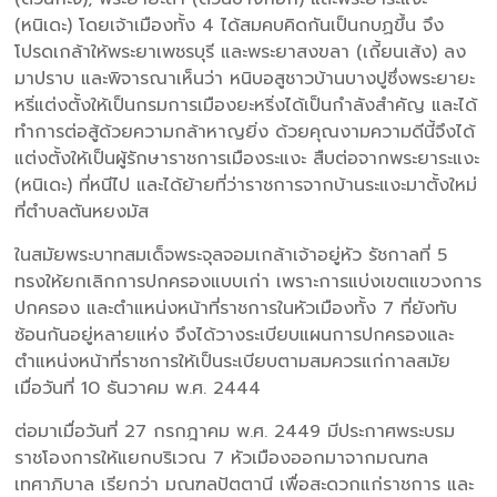
(หนิเดะ) โดยเจ้าเมืองทั้ง 4 ได้สมคบคิดกันเป็นกบฏขึ้น จึง
โปรดเกล้าให้พระยาเพชรบุรี และพระยาสงขลา (เถี้ยนเส้ง) ลง
มาปราบ และพิจารณาเห็นว่า หนิบอสูชาวบ้านบางปูซึ่งพระยายะ
หริ่แต่งตั้งให้เป็นกรมการเมืองยะหริ่งได้เป็นกำลังสำคัญ และได้
ทำการต่อสู้ด้วยความกล้าหาญยิ่ง ด้วยคุณงามความดีนี้จึงได้
แต่งตั้งให้เป็นผู้รักษาราชการเมืองระแงะ สืบต่อจากพระยาระแงะ
(หนิเดะ) ที่หนีไป และได้ย้ายที่ว่าราชการจากบ้านระแงะมาตั้งใหม่
ที่ตำบลตันหยงมัส
ในสมัยพระบาทสมเด็จพระจุลจอมเกล้าเจ้าอยู่หัว รัชกาลที่ 5
ทรงให้ยกเลิกการปกครองแบบเก่า เพราะการแบ่งเขตแขวงการ
ปกครอง และตำแหน่งหน้าที่ราชการในหัวเมืองทั้ง 7 ที่ยังทับ
ซ้อนกันอยู่หลายแห่ง จึงได้วางระเบียบแผนการปกครองและ
ตำแหน่งหน้าที่ราชการให้เป็นระเบียบตามสมควรแก่กาลสมัย
เมื่อวันที่ 10 ธันวาคม พ.ศ. 2444
ต่อมาเมื่อวันที่ 27 กรกฎาคม พ.ศ. 2449 มีประกาศพระบรม
ราชโองการให้แยกบริเวณ 7 หัวเมืองออกมาจากมณฑล
เทศาภิบาล เรียกว่า มณฑลปัตตานี เพื่อสะดวกแก่ราชการ และ