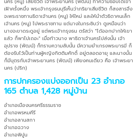
นคร (หนู) เสียชีวิต เจ้าพระยานคร (พัฒน์) ทำความชอบได้เข้า
เฝ้าครั้งหนึ่ง พระเจ้ากรุงธนบุรีเห็นว่าภริยาเสียชีวิต ก็สงสารจึง
จะพระราชทานธิดาเจ้านคร (หนู) ให้ใหม่ และให้นำตัวธิดาคนเล็ก
เจ้านคร (หนู) ไปพระราชทาน แต่นางในกระซิบว่า ดูเหมือนว่า
นางจะขาดระดูอยู่ แต่พระเจ้ากรุงธน ตรัสว่า "ได้ออกปากให้เขา
แล้ว ก็พาไปเถอะ" เมื่อท้าวนาง พาธิดาเจ้านครไปส่งนั้น เจ้า
อุปราช (พัฒน์) ก็ทราบความลับนั้น มีความยำเกรงพระบารมี ก็
ต้องรับไว้เป็นท่านผู้หญิงกิตติมศักดิ์ อยู่ตลอดอายุ และนางนั้น
ก็มีบุตรกับเจ้าพระยานคร (พัฒน์) เพียงคนเดียว คือ เจ้าพระยา
นคร (ปริก)
การปกครองแบ่งออกเป็น 23 อำเภอ
165 ตำบล 1,428 หมู่บ้าน
อำเภอเมืองนครศรีธรรมราช
อำเภอพรหมคีรี
อำเภอลานสกา
อำเภอฉวาง
อำเภอพิปูน