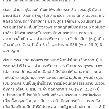
หลานเธอ ออกไปครองเมืองนครศรีธรรมราช
ต่อมาเจ้านราสุริยวงศ์ ถึงแก่พิราลัย พระเจ้ากรุงธนบุรี มีพระ
ราชดำริว่า เจ้านคร (หนู) ได้เข้ามารับราชการ มีความจงรักภักดี
และได้ถวายธิดาทำราชการ มีราชบุตร (คือพระพงษ์นรินทรและ
พระอินทร์อภัย) เป็นที่ไว้วางพระราชหฤทัยเป็นอย่างยิ่ง จึงโปรด
เกล้าฯ ให้เจ้านครออกไปครองเมืองนครศรีธรรมราช และ
สถาปนาขึ้นเป็น พระเจ้านครศรีธรรมราช เจ้าขันธสีมา (หนู) เมื่อ
วันอาทิตย์ เดือน 11 ขึ้น 3 ค่ำ จุลศักราช 1138 (พ.ศ. 2319) ปี
วอกอัฐศก
ต่อมา พระบาทสมเด็จพระพุทธยอดฟ้าจุฬาโลก (รัชกาลที่ 1) มี
พระราชดำริว่า พระเจ้านครศรีธรรมราช มีความชราทุพพลภาพ
ไม่สามารถปกครองบ้านเมืองได้ จึงโปรดให้ออกจากตำแหน่ง
กลับเข้ามาอยู่ในกรุงเทพฯ และโปรดให้เจ้าอุปราช (พัฒน์) บุตร
เขยเจ้านคร ขึ้นเป็นผู้สำเร็จราชการเมืองนครศรีธรรมราช เมื่อวัน
อังคาร เดือน 8 แรม 11 ค่ำ จุลศักราช 1146 (พ.ศ. 2327) ปี
มะโรงศก แต่โปรดให้มียศเพียงเจ้าพระยาตามประเพณีแต่เดิม
เมื่อครั้งกรุงศรีอยุธยาเป็นราชธานี เมืองนครศรีธรรมราช จึง
เป็นเมืองที่เคยมีกษัตริย์ปกครอง และมีฐานะเป็นประเทศราช 8 ปี