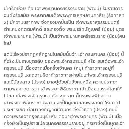
มีเกร็ดย่อย คือ เจ้าพระยานครศรีธรรมราช (พัฒน์) รับราชการ
จนถึงรัชสมัย พระบาทสมเด็จพระพุทธเลิศหล้านภาลัย (รัชกาลที่
2) มีความชราภาพ จึงทรงยกขึ้นเป็น เจ้าพระยาสุธรรมมนตรี
ตำแหน่งกิตติมศักดิ์ และทรงตั้ง พระบริรักษ์ภูเบศร์ (น้อย) บุตร
เจ้าพระยานคร (พัฒน์) เป็นเจ้าพระยานครศรีธรรมราช (น้อย)คน
ใหม่
แต่มีเรื่องปรากฏหลักฐานในสมัยนั้นว่า เจ้าพระยานคร (น้อย) นี้
ที่จริงเป็นราชบุตรลับ ของพระเจ้ากรุงธนบุรี หรือ สมเด็จพระเจ้า
กรุงธนบุรี เนื่องจากเมื่อครั้งเจ้านคร (หนู) ทำราชการอยู่ที่
กรุงธนบุรี และถวายธิดาทำราชการฝ่ายในแก่พระเจ้ากรุงธนบุรี
และมีน้องสาว (ปราง) มาอยู่ด้วยในวังคนหนึ่ง ความปรากฏ
ตามพงศาวดารว่า เจ้าพระยาพิชัยราชา เจ้าเมืองสวรรคโลกให้
ไปขอ เมื่อพระเจ้ากรุงธนบุรีทรงทราบ ก็ทรงพระพิโรธ ว่า
เจ้าพระยาพิชัยราชาบังอาจ จะเป็นคู่เขยของพระองค์ ให้เอาไป
ประหารเสีย ต่อมาวงศ์ญาติเจ้านคร จึงนำธิดา (ปราง) คนนี้
ถวายพระเจ้ากรุงธนบุรี เสีย ต่อมาเจ้าพระยานคร (พัฒน์) เมื่อ
ครั้งยังเป็นอุปราชเมืองนครศรีธรรมราชอยู่ ภริยาซึ่งเป็นบุตรเจ้า