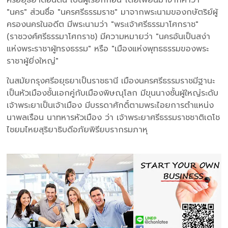
ศรีอยุธยาตอนต้น เป็นผู้เรียกก่อน โดยเพี้ยนมาจากคำว่า
"นคร" ส่วนชื่อ "นครศรีธรรมราช" มาจากพระนามของกษัตริย์ผู้
ครองนครในอดีต มีพระนามว่า "พระเจ้าศรีธรรมาโศกราช"
(ราชวงศ์ศรีธรรมาโศกราช) มีความหมายว่า "นครอันเป็นสง่า
แห่งพระราชาผู้ทรงธรรม" หรือ "เมืองแห่งพุทธธรรมของพระ
ราชาผู้ยิ่งใหญ่"
ในสมัยกรุงศรีอยุธยาเป็นราชธานี เมืองนครศรีธรรมราชมีฐานะ
เป็นหัวเมืองชั้นเอกคู่กับเมืองพิษณุโลก มีขุนนางชั้นผู้ใหญ่ระดับ
เจ้าพระยาเป็นเจ้าเมือง มีบรรดาศักดิ์ตามพระไอยการตำแหน่ง
นาพลเรือน นาทหารหัวเมือง ว่า เจ้าพระยาศรีธรรมราชชาติเดโช
ไชยมไหยสุริยาธิบดีอภัยพิรียบรากรมภาหุ