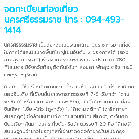
จดทะเบียนท่องเที่ยว
นครศรีธรรมราช
โทร : 094-493-
1414
นครศรีธรรมราช
เป็นจังหวัดในประเทศไทย มีประชากรมากที่สุด
ในภาคใต้และมีขนาดพื้นที่ใหญ่เป็นอันดับ 2 ของภาคใต้ (รอง
จากสุราษฎร์ธานี) ห่างจากกรุงเทพมหานคร ประมาณ 780
กิโลเมตร มีจังหวัดที่อยู่ติดกันได้แก่ สงขลา พัทลุง ตรัง กระบี่
และสุราษฎร์ธานี
ในอดีต มีชื่อเรียกดินแดนแถบนี้หลายชื่อ เช่น ในคัมภีร์มหานิเทศ
ของอินเดีย ที่เขียนขึ้นราวพุทธศตวรรษที่ 7-8 เรียกว่า "ตาม
พรลิงก์" หรืออาณาจักรตามพรลิงก์, บันทึกโบราณของเมือง
จีนเรียก "เซี้ยะ-โท้ว (ถู-กวั่ว) ", "รักตะมฤติกา" (จารึกภาษา
สันสกฤต) ซึ่งล้วนหมายถึง "ดินแดนที่มีดินสีแดง", ตะวันตก
นิยมเรียกกันมา จนกระทั่งต้นคริสต์ศตวรรษที่ 20 คือ "ลิกอร์"
สันนิษฐานว่าชาวโปรตุเกสที่เข้ามาติดต่อค้าขายในสมัยกรุง