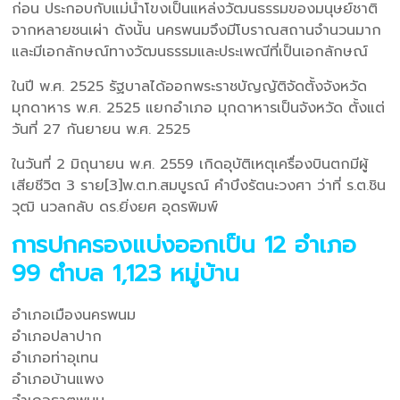
ก่อน ประกอบกับแม่น้ำโขงเป็นแหล่งวัฒนธรรมของมนุษย์ชาติ
จากหลายชนเผ่า ดังนั้น นครพนมจึงมีโบราณสถานจำนวนมาก
และมีเอกลักษณ์ทางวัฒนธรรมและประเพณีที่เป็นเอกลักษณ์
ในปี พ.ศ. 2525 รัฐบาลได้ออกพระราชบัญญัติจัดตั้งจังหวัด
มุกดาหาร พ.ศ. 2525 แยกอำเภอ มุกดาหารเป็นจังหวัด ตั้งแต่
วันที่ 27 กันยายน พ.ศ. 2525
ในวันที่ 2 มิถุนายน พ.ศ. 2559 เกิดอุบัติเหตุเครื่องบินตกมีผู้
เสียชีวิต 3 ราย[3]พ.ต.ท.สมบูรณ์ คำบึงรัตนะวงศา ว่าที่ ร.ต.ชิน
วุฒิ นวลกลับ ดร.ยิ่งยศ อุดรพิมพ์
การปกครองแบ่งออกเป็น 12 อำเภอ
99 ตำบล 1,123 หมู่บ้าน
อำเภอเมืองนครพนม
อำเภอปลาปาก
อำเภอท่าอุเทน
อำเภอบ้านแพง