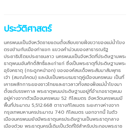
ประวัติศาสตร์
นครพนมเป็นจังหวัดชายแดนตั้งเลียบชายฝั่งขวาของแม่น้ำโขง
ตรงข้ามกับเมืองท่าแขก แขวงคำม่วนของสาธารณรัฐ
ประชาธิปไตยประชาชนลาว นครพนมเป็นจังหวัดที่ประดิษฐานพระ
ธาตุพนมอันศักดิ์สิทธิ์และเก่าแก่ ซึ่งเป็นพระธาตุที่ประดิษฐานพระ
อุรังคธาตุ (กระดูกหน้าอก) ขององค์สมเด็จพระสัมมาสัมพุทธ
เจ้า (สมณโคดม) และนับเป็นพระบรมธาตุคู่เมืองนครพนม เป็นที่
เคารพสักการะของชาวไทยและชาวลาวทั้งสองฝั่งแม่น้ำโขงมา
ตั้งแต่บรรพกาล พระธาตุพนมประดิษฐานอยู่ที่อำเภอธาตุพนม
อยู่ห่างจากตัวเมืองนครพนม 52 กิโลเมตร จังหวัดนครพนมมี
พื้นที่ประมาณ 5,512.668 ตารางกิโลเมตร ระยะทางห่างจาก
กรุงเทพมหานครประมาณ 740 กิโลเมตร นอกจากนี้ ในตัว
เมืองนครพนมยังมีพระธาตุนครประดิษฐานเป็นพระธาตุกลาง
เมืองด้วย พระธาตุนครนี้เดิมเป็นวัดที่ใช้สำหรับประกอบพระราช