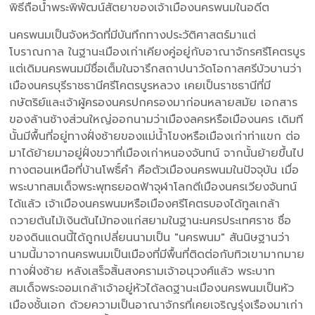
พิธีถือน้ำพระพิพัฒน์สัตยาของเจ้าเมืองนครพนมในอดีต
นครพนมเป็นจังหวัดที่มีบันทึกทางประวัติศาสตร์มาแต่
โบราณกาล ในฐานะเมืองเก่าเคียงคู่อยู่กับอาณาจักรศรีโคตรบูร
แต่เดิมนครพนมมีชื่อเต็มในจารึกสถาปนาวัดโอกาสศรีบัวบานว่า
เมืองนครบุรีราชธานีศรีโคตรบูรหลวง เคยเป็นราชธานีที่มี
กษัตริย์และเจ้าผู้ครองนครปกครองมาก่อนหลายสมัย เอกสาร
ของล้านช้างส่วนใหญ่ออกนามว่าเมืองลครหรือเมืองนคร เดิมที
นั้นมีพื้นที่อยู่ทางฝั่งซ้ายของแม่น้ำโขงหรือเมืองเก่าท่าแขก ต่อ
มาได้ย้ายมาอยู่ฝั่งขวาที่เมืองเก่าหนองจันทน์ จากนั้นย้ายขึ้นไป
ทางตอนเหนือที่บ้านโพธิ์คำ คือตัวเมืองนครพนมในปัจจุบัน เมื่อ
พระบาทสมเด็จพระพุทธยอดฟ้าจุฬาโลกตีเมืองนครเวียงจันทน์
ได้แล้ว เจ้าเมืองนครพนมหรือเมืองศรีโคตรบองได้ทูลเกล้า
ถวายต้นไม้เงินต้นไม้ทองแก่สยามในฐานะนครประเทศราช ชื่อ
ของดินแดนนี้ได้ถูกเปลี่ยนนามเป็น "นครพนม" สันนิษฐานว่า
นามนี้มาจากนครพนมเป็นเมืองที่มีพื้นที่ติดต่อกับทิวเขามากมาย
ทางฝั่งซ้าย หลังเสร็จสิ้นสงครามเจ้าอนุวงศ์แล้ว พระบาท
สมเด็จพระจอมเกล้าเจ้าอยู่หัวได้ลดฐานะเมืองนครพนมเป็นหัว
เมืองชั้นเอก ด้วยความเป็นอาณาจักรที่เคยเจริญรุ่งเรืองมาเก่า