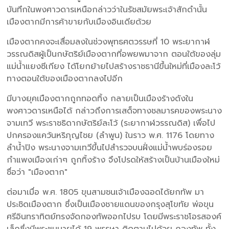
บันทึกในพงศาวดารเหนือกล่าวว่าในรัชสมัยพระเจ้าสักดำนั้น
เมืองตากมีการค้าขายกับเมืองอินเดียด้วย
เมืองตากคงจะเสื่อมลงในช่วงพุทธศตวรรษที่ 10 พระยากาฬ
วรรณดิสผู้เป็นกษัตริย์เมืองตากที่อพยพมาจาก ตอนใต้ของลุ่ม
แม่น้ำแยงซีเกียง ได้โยกย้ายไปสร้างราชธานีขึ้นใหม่ที่เมืองละโว้
ทางตอนใต้ของเมืองตากลงไปอีก
มีบางยุคเมืองตากถูกทอดทิ้ง กลายเป็นเมืองร้างดังใน
พงศาวดารเหนือได้ กล่าวถึงการเสด็จทางชลมารคของพระนาง
จามเทวี พระราชธิดากษัตริย์ละโว้ (ระยากาฬวรรณดิส) เพื่อไป
ปกครองแคว้นหริภุญไชย (ลำพูน) ในราว พ.ศ. 1176 โดยทาง
ลำน้ำปิง พระนางจามเทวีขึ้นไปสำรวจบนฝั่งแม่น้ำพบร่องรอย
กำแพงเมืองเก่าๆ ถูกทิ้งร้าง จึงโปรดให้สร้างเป็นบ้านเมืองใหม่
ชื่อว่า "เมืองตาก"
ต่อมาเมื่อ พ.ศ. 1805 ขุนสามชนเจ้าเมืองฉอดได้ยกทัพ มา
ประชิดเมืองตาก ซึ่งเป็นเมืองชายแดนของกรุงสุโขทัย พ่อขุน
ศรีอินทราทิตย์ทรงจัดกองทัพออกไปรบ โดยมีพระราชโอรสองค์
เล็กซึ่งมีพระชนมายุได้ 19 พรรษา ติดตามไปด้วย กองทัพ ทั้ง