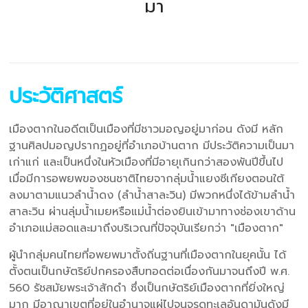
มา
ประวัติศาสตร์
เมืองตากในอดีตเป็นเมืองที่มีชาวมอญอยู่มาก่อน ดังมี หลัก
ฐานศิลปมอญปรากฏอยู่ที่อำเภอบ้านตาก มีประวัติความเป็นมา
เก่าแก่ และเป็นหนึ่งในหัวเมืองที่มีอายุเกินกว่าสองพันปีขึ้นไป
เมื่อมีการอพยพของชนชาติไทยจากลุ่มน้ำแยงซีเกียงตอนใต้
ลงมาตามแนวลำน้ำดง (ลำน้ำสาละวิน) มีพวกหนึ่งได้ข้ามลำน้ำ
สาละวิน ผ่านลุ่มน้ำเมยหรือแม่น้ำต่องยินเข้ามาทางช่องเขาด้าน
อำเภอแม่สอดและมาถึงบริเวณที่ปัจจุบันเรียกว่า "เมืองตาก"
ผู้นำกลุ่มคนไทยที่อพยพมาตั้งถิ่นฐานที่เมืองตากในยุคนั้น ได้
ตั้งตนเป็นกษัตริย์ปกครองสืบทอดต่อเนื่องกันมาจนถึงปี พ.ศ.
560 รัชสมัยพระเจ้าสักดำ ซึ่งเป็นกษัตริย์เมืองตากที่ยิ่งใหญ่
มาก มีอาณาเขตที่อยู่ในอำนาจแผ่ไปจนจรดทะเลอันดามันดังมี