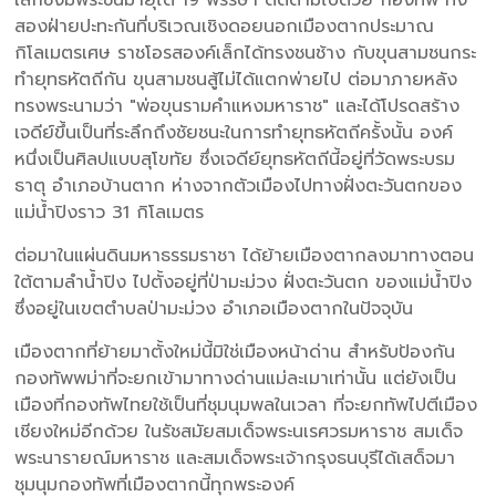
สองฝ่ายปะทะกันที่บริเวณเชิงดอยนอกเมืองตากประมาณ
กิโลเมตรเศษ ราชโอรสองค์เล็กได้ทรงชนช้าง กับขุนสามชนกระ
ทำยุทธหัตถีกัน ขุนสามชนสู้ไม่ได้แตกพ่ายไป ต่อมาภายหลัง
ทรงพระนามว่า "พ่อขุนรามคำแหงมหาราช" และได้โปรดสร้าง
เจดีย์ขึ้นเป็นที่ระลึกถึงชัยชนะในการทำยุทธหัตถีครั้งนั้น องค์
หนึ่งเป็นศิลปแบบสุโขทัย ซึ่งเจดีย์ยุทธหัตถีนี้อยู่ที่วัดพระบรม
ธาตุ อำเภอบ้านตาก ห่างจากตัวเมืองไปทางฝั่งตะวันตกของ
แม่น้ำปิงราว 31 กิโลเมตร
ต่อมาในแผ่นดินมหาธรรมราชา ได้ย้ายเมืองตากลงมาทางตอน
ใต้ตามลำน้ำปิง ไปตั้งอยู่ที่ป่ามะม่วง ฝั่งตะวันตก ของแม่น้ำปิง
ซึ่งอยู่ในเขตตำบลป่ามะม่วง อำเภอเมืองตากในปัจจุบัน
เมืองตากที่ย้ายมาตั้งใหม่นี้มิใช่เมืองหน้าด่าน สำหรับป้องกัน
กองทัพพม่าที่จะยกเข้ามาทางด่านแม่ละเมาเท่านั้น แต่ยังเป็น
เมืองที่กองทัพไทยใช้เป็นที่ชุมนุมพลในเวลา ที่จะยกทัพไปตีเมือง
เชียงใหม่อีกด้วย ในรัชสมัยสมเด็จพระนเรศวรมหาราช สมเด็จ
พระนารายณ์มหาราช และสมเด็จพระเจ้ากรุงธนบุรีได้เสด็จมา
ชุมนุมกองทัพที่เมืองตากนี้ทุกพระองค์