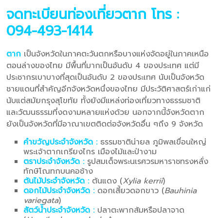
จดทะเบียนท่องเที่ยวตาก
โทร :
094-493-1414
ตาก
เป็นจังหวัดในภาคตะวันตกหรือบางแห่งจัดอยู่ในภาคเหนือ
ตอนล่างของไทย มีพื้นที่มากเป็นอันดับ 4 ของประเทศ แต่มี
ประชากรเบาบางที่สุดเป็นอันดับ 2 ของประเทศ นับเป็นจังหวัด
ชายแดนที่สำคัญอีกจังหวัดหนึ่งของไทย มีประวัติศาสตร์เก่าแก่
นับแต่สมัยกรุงสุโขทัย ทั้งยังมีแหล่งท่องเที่ยวทางธรรมชาติ
และวัฒนธรรมที่งดงามหลายแห่งด้วย นอกจากนี้จังหวัดตาก
ยังเป็นจังหวัดที่มีอาณาเขตติดต่อจังหวัดอื่น ๆถึง 9 จังหวัด
คำขวัญประจำจังหวัด :
ธรรมชาติน่ายล ภูมิพลเขื่อนใหญ่
พระเจ้าตากเกรียงไกร เมืองไม้และป่างาม
ตราประจำจังหวัด :
รูปสมเด็จพระนเรศวรมหาราชทรงหลั่ง
ทักษิโณทกบนคอช้าง
ต้นไม้ประจำจังหวัด :
ต้นแดง (
Xylia kerrii
)
ดอกไม้ประจำจังหวัด :
ดอกเสี้ยวดอกขาว (
Bauhinia
variegata
)
สัตว์น้ำประจำจังหวัด :
ปลาตะพากส้มหรือปลาจาด