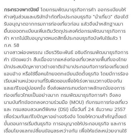
กระทรวงพาณิชย์
โดยกรมพัฒนาธุรกิจการค้า ออกระเบียบให้
ห้างหุ้นส่วนและบริษัทจำกัดที่จะประกอบธุรกิจ "นำเที่ยว" ต้องได้
รับอนุญาตจากกรมการท่องเที่ยวก่อน แล้วจึงนำหลักฐานมา
ยื่นขอจดทะเบียนเพิ่มเติมวัตถุประสงค์ต่อกรมพัฒนาธุรกิจการ
ค้า หากไม่มีใบอนุญาตหมดสิทธิ์ประกอบธุรกิจบังคับใช้แล้ว 1
ก.ค. 58
นางสาวผ่องพรรณ เจียรวิริยะพันธ์ อธิบดีกรมพัฒนาธุรกิจการ
ค้า เปิดเผยว่า สืบเนื่องจากแหล่งท่องเที่ยวหลายพื้นที่ของไทย
มักประสบปัญหาชาวต่างชาติเข้ามาประกอบกิจการท่องเที่ยวแต่
แอบอ้าง หรือใช้ชื่อคนไทยจดทะเบียนจัดตั้งธุรกิจ โดยมีการร้อง
เรียนผ่านหน่วยงานที่รับผิดชอบเพื่อให้เร่งหาแนวทางป้องกัน
และแก้ไขอยู่บ่อยครั้ง ซึ่งส่งผลกระทบต่อภาพลักษณ์ของการ
ท่องเที่ยวไทยเป็นอย่างมาก กรมพัฒนาธุรกิจการค้า จึงลง
นามบันทึกข้อตกลงความร่วมมือ (MOU) กับกรมการท่องเที่ยว
และ กรมสอบสวนคดีพิเศษ (DSI) เมื่อวันที่ 24 ธันวาคม 2557
เพื่อร่วมกันแก้ไขปัญหาอย่างจริงจัง โดยให้ความสำคัญตั้งแต่
ขั้นตอนการเริ่มต้นธุรกิจ การอนุญาตให้ประกอบธุรกิจ และการ
เชื่อมโยงแลกเปลี่ยนข้อมูลระหว่างกัน เพื่อให้แต่ละหน่วยงานใช้