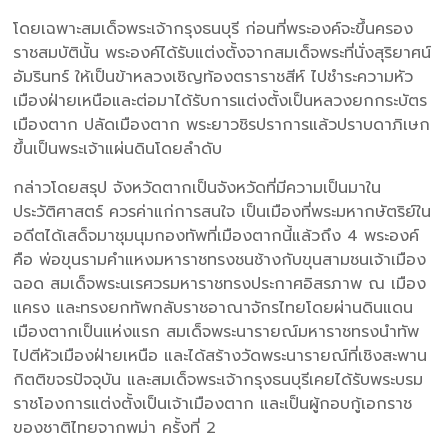
โดยเฉพาะสมเด็จพระเจ้ากรุงธนบุรี ก่อนที่พระองค์จะขึ้นครอง
ราชสมบัตินั้น พระองค์ได้รับแต่งตั้งจากสมเด็จพระที่นั่งสุริยาศน์
อัมรินทร์ ให้เป็นข้าหลวงเชิญท้องตราราชสีห์ ไปชำระความหัว
เมืองฝ่ายเหนือและต่อมาได้รับการแต่งตั้งเป็นหลวงยกกระบัตร
เมืองตาก ปลัดเมืองตาก พระยาวชิรปราการแล้วปราบดาภิเษก
ขึ้นเป็นพระเจ้าแผ่นดินโดยลำดับ
กล่าวโดยสรุป จังหวัดตากเป็นจังหวัดที่มีความเป็นมาใน
ประวัติศาสตร์ ควรค่าแก่การสนใจ เป็นเมืองที่พระมหากษัตริย์ใน
อดีตได้เสด็จมาชุมนุมกองทัพที่เมืองตากนี้แล้วถึง 4 พระองค์
คือ พ่อขุนรามคำแหงมหาราชทรงชนช้างกับขุนสามชนเจ้าเมือง
ฉอด สมเด็จพระนเรศวรมหาราชทรงประกาศอิสรภาพ ณ เมือง
แครง และทรงยกทัพกลับราชอาณาจักรไทยโดยผ่านดินแดน
เมืองตากเป็นแห่งแรก สมเด็จพระนารายณ์มหาราชทรงนำทัพ
ไปตีหัวเมืองฝ่ายเหนือ และได้สร้างวัดพระนารายณ์ที่เชิงสะพาน
กิตติขจรปัจจุบัน และสมเด็จพระเจ้ากรุงธนบุรีเคยได้รับพระบรม
ราชโองการแต่งตั้งเป็นเจ้าเมืองตาก และเป็นผู้กอบกู้เอกราช
ของชาติไทยจากพม่า ครั้งที่ 2