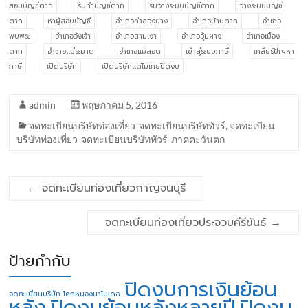
สอบบัญชีตาก
รับทำบัญชีตาก
รับวางระบบบัญชีตาก
วางระบบบัญชี
ตาก
หาผู้สอบบัญชี
อำเภอท่าสองยาง
อำเภอบ้านตาก
อำเภอ
พบพระ
อำเภอวังเจ้า
อำเภอสามเงา
อำเภออุ้มผาง
อำเภอเมือง
ตาก
อำเภอแม่ระมาด
อำเภอแม่สอด
เข้าสู่ระบบภาษี
เคลียร์ปัญหา
ภาษี
เปิดบริษัท
เปิดบริษัทแต่ไม่เคยปิดงบ
admin
พฤษภาคม 5, 2016
จดทะเบียนบริษัทท่องเที่ยว-จดทะเบียนบริษัททัวร์
,
จดทะเบียน
บริษัทท่องเที่ยว-จดทะเบียนบริษัททัวร์-ภาคตะวันตก
←
จดทะเบียนท่องเที่ยวกาญจนบุรี
จดทะเบียนท่องเที่ยวประจวบคีรีขันธ์
→
ป้ายกำกับ
ปิดงบการเงินย้อน
จดทะเบียนบริษัท โคกหนองนาโมเดล
หลัง
ปิดงบย้อนหลังหลายปี
ปิดงบ