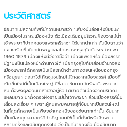
ประวัติศาสตร์
ชัยนาทแปลตามศัพท์มีความหมายว่า "เสียงบันลือแห่งชัยชนะ"
เป็นเมืองโบราณเมืองหนึ่ง ตัวเมืองเดิมอยู่บริเวณฝั่งขวาแม่น้ำ
เจ้าพระยาที่ปากคลองแพรกศรีราชา ใต้ปากน้ำเก่า สันนิษฐานว่า
คงจะสร้างขึ้นในสมัยพญาเลอไทครองกรุงสุโขทัยระหว่าง พ.ศ.
1860-1879 เมืองแห่งนี้จึงได้ชื่อว่า เมืองแพรกหรือเมืองสรรค์
มีฐานะเป็นเมืองหน้าด่านทางใต้ เมื่อกรุงสุโขทัยเสื่อมอำนาจลง
เมืองแพรกได้กลายเป็นเมืองหน้าด่านทางตอนเหนือของกรุง
ศรีอยุธยา ต่อมาได้เกิดชุมชนใหม่ไม่ไกลจากเมืองสรรค์ เมืองที่
เกิดขึ้นใหม่นี้เป็นเมืองใหญ่ มีชื่อว่า ชัยนาท ในรัชสมัยพระบาท
สมเด็จพระจุลจอมเกล้าเจ้าอยู่หัว ได้ย้ายตัวเมืองจากบริเวณ
แหลมยาง มาตั้งตรงฝั่งซ้ายแม่น้ำเจ้าพระยา ส่วนเมืองสรรค์นั้น
เสื่อมลงเรื่อย ๆ เพราะผู้คนอพยพมาอยู่ที่ชัยนาทเป็นส่วนใหญ่
ในที่สุดก็กลายเป็นเพียงอำเภอหนึ่งของชัยนาทเท่านั้น ชัยนาท
เป็นเมืองยุทธศาสตร์ที่สำคัญ เคยใช้เป็นที่ตั้งทัพรับศึกพม่า
หลายครั้งและมีชัยทุกครั้งไป จึงเป็นที่มาของชื่อเมืองชัยนาท