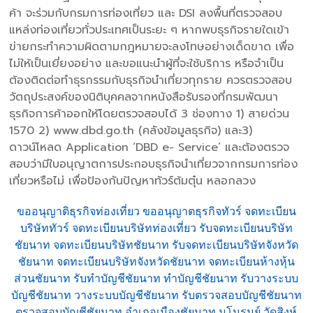
ค้า จะร่วมกับกรมการท่องเที่ยว และ DSI ลงพื้นที่ตรวจสอบ
แหล่งท่องเที่ยวทั่วประเทศเป็นระยะ ๆ หากพบธุรกิจรายใดเข้า
ข่ายกระทำความผิดตามกฎหมายจะลงโทษอย่างเด็ดขาด เพื่อ
ไม่ให้เป็นเยี่ยงอย่าง และขอแนะนำผู้ที่จะใช้บริการ หรือจำเป็น
ต้องติดต่อทำธุรกรรมกับธุรกิจนำเที่ยวทุกราย ควรตรวจสอบ
วัตถุประสงค์ของนิติบุคคลจากหนังสือรับรองที่กรมพัฒนา
ธุรกิจการค้าออกให้โดยตรวจสอบได้ 3 ช่องทาง 1) สายด่วน
1570 2) www.dbd.go.th (คลังข้อมูลธุรกิจ) และ3)
ดาวน์โหลด Application ‘DBD e- Service’ และต้องตรวจ
สอบว่ามีใบอนุญาตการประกอบธุรกิจนำเที่ยวจากกรมการท่อง
เที่ยวหรือไม่ เพื่อป้องกันปัญหาทัวร์ต้มตุ๋น หลอกลวง
ขออนุญาติธุรกิจท่องเที่ยว ขออนุญาตธุรกิจทัวร์ จดทะเบียน
บริษัททัวร์ จดทะเบียนบริษัทท่องเที่ยว รับจดทะเบียนบริษัท
ชัยนาท จดทะเบียนบริษัทชัยนาท รับจดทะเบียนบริษัทจังหวัด
ชัยนาท จดทะเบียนบริษัทจังหวัดชัยนาท จดทะเบียนห้างหุ้น
ส่วนชัยนาท รับทำบัญชีชัยนาท ทำบัญชีชัยนาท รับวางระบบ
บัญชีชัยนาท วางระบบบัญชีชัยนาท รับตรวจสอบบัญชีชัยนาท
ตรวจสอบบัญชีชัยนาท อำเภอเมืองชัยนาท มโนรมย์ วัดสิงห์