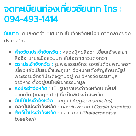
จดทะเบียนท่องเที่ยวชัยนาท
โทร :
094-493-1414
ชัยนาท
เดิมสะกดว่า ไชยนาท เป็นจังหวัดหนึ่งในภาคกลางของ
ประเทศไทย
คำขวัญประจำจังหวัด :
หลวงปู่ศุขลือชา เขื่อนเจ้าพระยา
ลือชื่อ นามระบือสวนนก ส้มโอดกขาวแตงกวา
ตราประจำจังหวัด :
รูปพระธรรมจักร รองรับด้วยพญาครุฑ
เบื้องหลังเป็นแม่น้ำและภูเขา ซึ่งหมายถึงสัญลักษณ์รูป
พระธรรมจักรที่ประดิษฐานอยู่ ณ วิหารวัดธรรมามูล
วรวิหาร ตั้งอยู่บนไหล่เขาธรรมามูล
ธงประจำจังหวัด :
เป็นรูปตราประจำจังหวัดบนพื้นสี
บานเย็น (magenta) ซึ่งเป็นสีประจำจังหวัด
ต้นไม้ประจำจังหวัด :
มะตูม (
Aegle marmelos
)
ดอกไม้ประจำจังหวัด :
ดอกชัยพฤกษ์ (
Cassia javanica
)
สัตว์น้ำประจำจังหวัด
:
ปลาแดง (
Phalacronotus
bleekeri
)