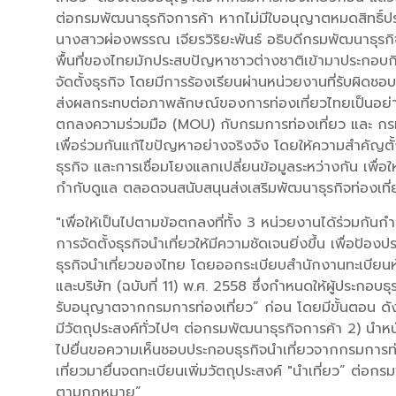
ต่อกรมพัฒนาธุรกิจการค้า หากไม่มีใบอนุญาตหมดสิทธิ์ประ
นางสาวผ่องพรรณ เจียรวิริยะพันธ์ อธิบดีกรมพัฒนาธุรกิจ
พื้นที่ของไทยมักประสบปัญหาชาวต่างชาติเข้ามาประกอบกิ
จัดตั้งธุรกิจ โดยมีการร้องเรียนผ่านหน่วยงานที่รับผิดชอบเ
ส่งผลกระทบต่อภาพลักษณ์ของการท่องเที่ยวไทยเป็นอย่
ตกลงความร่วมมือ (MOU) กับกรมการท่องเที่ยว และ กรมส
เพื่อร่วมกันแก้ไขปัญหาอย่างจริงจัง โดยให้ความสำคัญตั
ธุรกิจ และการเชื่อมโยงแลกเปลี่ยนข้อมูลระหว่างกัน เพื่
กำกับดูแล ตลอดจนสนับสนุนส่งเสริมพัฒนาธุรกิจท่องเที่ยว
"เพื่อให้เป็นไปตามข้อตกลงที่ทั้ง 3 หน่วยงานได้ร่วมก
การจัดตั้งธุรกิจนำเที่ยวให้มีความชัดเจนยิ่งขึ้น เพื่อป้อ
ธุรกิจนำเที่ยวของไทย โดยออกระเบียบสำนักงานทะเบียนหุ
และบริษัท (ฉบับที่ 11) พ.ศ. 2558 ซึ่งกำหนดให้ผู้ประกอบธุร
รับอนุญาตจากกรมการท่องเที่ยว” ก่อน โดยมีขั้นตอน ดังนี้ 
มีวัตถุประสงค์ทั่วไปๆ ต่อกรมพัฒนาธุรกิจการค้า 2) นำหน
ไปยื่นขอความเห็นชอบประกอบธุรกิจนำเที่ยวจากกรมการ
เที่ยวมายื่นจดทะเบียนเพิ่มวัตถุประสงค์ "นำเที่ยว” ต่อกร
ตามกฎหมาย”