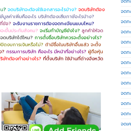
จดทะ
หน
?
จดบริษัทจะต้องใช้เอกสารอะไรบ้าง?
จดบริษัทต้อง
จดทะ
ษีมูลค่าเพิ่มคืออะไร บริษัทต้องเสียภาษีอะไรบ้าง?
จดทะ
ี่ข้อ?
จะรับงานราชการต้องจดทะเบียนแบบไหน?
งจะขึ้นประกันสังคม?
จะเริ่มทำบัญชียังไง?
ลูกค้าให้จด
จดทะ
ะจดบริษัทได้ไหม?
การตั้งชื่อบริษัทควรจะตั้งอย่างไร?
จดทะ
องปิดงบการเงินหรือไม่?
ถ้ามีชื่อในบริษัทอื่นแล้ว จะตั้ง
ไง?
กรรมการบริษัท คืออะไร มีหน้าที่อย่างไร?
ผู้ถือหุ้น
จดทะ
ริษัทต้องทำอย่างไร?
ที่ตั้งบริษัท ใช้บ้านที่ต่างจังหวัด
จดทะ
จดทะ
จดทะ
จดทะ
จดทะ
จดทะ
จดเค