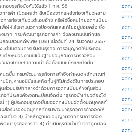
กอบธุรกิจบังคับใช้แล้ว 1 ก.ค. 58
จดทะ
การค้า เปิดเผยว่า สืบเนื่องจากแหล่งท่องเที่ยวหลาย
จดทะ
จการท่องเที่ยวแต่แอบอ้าง หรือใช้ชื่อคนไทยจดทะเบียน
จดทะ
พื่อให้เร่งหาแนวทางป้องกันและแก้ไขอยู่บ่อยครั้ง ซึ่ง
างมาก กรมพัฒนาธุรกิจการค้า จึงลงนามบันทึกข้อ
จดทะเ
อบสวนคดีพิเศษ (DSI) เมื่อวันที่ 24 ธันวาคม 2557
จดทะ
้งแต่ขั้นตอนการเริ่มต้นธุรกิจ การอนุญาตให้ประกอบ
อให้แต่ละหน่วยงานใช้เป็นฐานข้อมูลในการตรวจสอบ
จดทะ
ของไทยให้มีความน่าเชื่อถือเข้มแข็งและยั่งยืน
จดทะ
ันกำหนดขึ้น กรมพัฒนาธุรกิจการค้าจึงกำหนดหลักเกณฑ์
จดทะเ
งปรามปัญหานอมินีและสกัดกั้นผู้ที่ไม่หวังดีในการประกอบ
้นส่วนบริษัทกลางว่าด้วยการจดทะเบียนห้างหุ้นส่วน
จดทะเ
กิจที่ประสงค์จะจดทะเบียนจัดตั้ง "ธุรกิจนำเที่ยวต้องได้
จดทะ
1) ผู้ประกอบธุรกิจยื่นขอจดทะเบียนจัดตั้งนิติบุคคลที่
ังสือรับรองนิติบุคคลที่กรมพัฒนาธุรกิจการค้าออกให้
จดทะ
ท่องเที่ยว 3) นำหลักฐานใบอนุญาตจากกรมการท่อง
จดทะ
มพัฒนาธุรกิจการค้า 4) ดำเนินธุรกิจนำเที่ยวได้ถูกต้อง
จดทะ