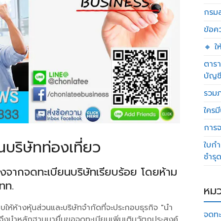
กรมส
ข้อค
🔸 ใ
ตารา
บัญช
รวมภ
ใครมี
การจด
บริษัทท่องเที่ยว
ใบกำ
ชำรุ
ลังจากจดทะเบียนบริษัทเรียบร้อย โดยห้าม
ททท.
หมว
้ห้างหุ้นส่วนและบริษัทจำกัดที่จะประกอบธุรกิจ "นำ
จดทะ
จึงนำหลักฐานมายื่นขอจดทะเบียนเพิ่มเติมวัตถุประสงค์