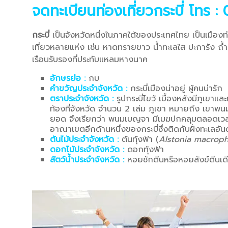
จดทะเบียนท่องเที่ยวกระบี่
โทร :
กระบี่
เป็นจังหวัดหนึ่งในภาคใต้ของประเทศไทย เป็นเมืองท่อง
เที่ยวหลายแห่ง เช่น หาดทรายขาว น้ำทะเลใส ปะการัง ถ้ำ 
เรือนรับรองที่ประทับแหลมหางนาค
อักษรย่อ
:
กบ
คำขวัญประจำจังหวัด
:
กระบี่เมืองน่าอยู่ ผู้คนน่ารัก
ตราประจำจังหวัด :
รูปกระบี่ไขว้ เบื้องหลังมีภูเขาแ
ท้องที่จังหวัด จำนวน 2 เล่ม ภูเขา หมายถึง เขาพนม
ยอด จึงเรียกว่า พนมเบญจา มีเมฆปกคลุมตลอดเวลา 
อาณาเขตอีกด้านหนึ่งของกระบี่ซึ่งติดกับฝั่งทะเลอั
ต้นไม้ประจำจังหวัด :
ต้นทุ้งฟ้า (
Alstonia macroph
ดอกไม้ประจำจังหวัด :
ดอกทุ้งฟ้า
สัตว์น้ำประจำจังหวัด :
หอยชักตีนหรือหอยสังข์ตีนเด