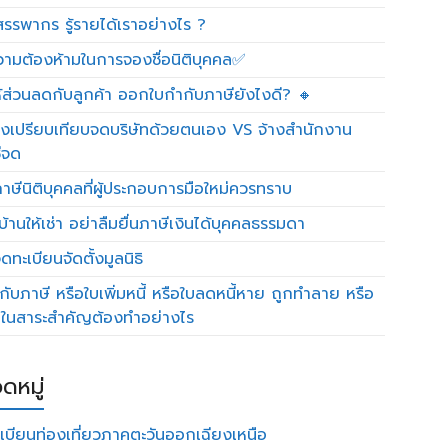
รรพากร รู้รายได้เราอย่างไร ?
วามต้องห้ามในการจองชื่อนิติบุคคล✅
ห้ส่วนลดกับลูกค้า ออกใบกำกับภาษียังไงดี? 🔸
งเปรียบเทียบจดบริษัทด้วยตนเอง VS จ้างสำนักงาน
ีจด
าษีนิติบุคคลที่ผู้ประกอบการมือใหม่ควรทราบ
บ้านให้เช่า อย่าลืมยื่นภาษีเงินได้บุคคลธรรมดา
ทะเบียนจัดตั้งมูลนิธิ
กับภาษี หรือใบเพิ่มหนี้ หรือใบลดหนี้หาย ถูกทำลาย หรือ
ดในสาระสำคัญต้องทำอย่างไร
ดหมู่
เบียนท่องเที่ยวภาคตะวันออกเฉียงเหนือ