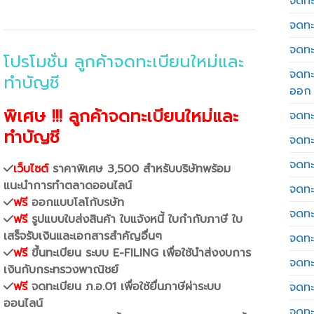
จดทะเ
จดทะ
จดทะ
โปรโมชั่น ลูกค้าจดทะเบียนใหม่และ
จดทะ
ทำบัญชี
ออก
พิเศษ !!! ลูกค้าจดทะเบียนใหม่และ
จดทะ
ทำบัญชี
จดทะ
จดทะเ
เว็บไซต์
ราคาพิเศษ 3,500 สำหรับบริษัทพร้อม
แนะนำการทำตลาดออนไลน์
จดทะ
ฟรี
ออกแบบโลโก้บรษัท
จดทะ
ฟรี
รูปแบบใบส่งสินค้า ใบแจ้งหนี้ ใบกำกับภาษี ใบ
เสร็จรับเงินและเอกสารสำคัญอื่นๆ
จดทะ
ฟรี
ขึ้นทะเบียน ระบบ E-FILING เพื่อใช้นำส่งงบการ
จดทะ
เงินกับกระทรวงพาณิชย์
ฟรี
จดทะเบียน ภ.อ.01 เพื่อใช้ยื่นภาษีผ่าระบบ
จดทะ
ออนไลน์
จดทะ