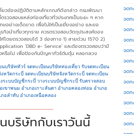
จดทะเ
ที่เกี่ยวข้องปฏิบัติตามหลักเกณฑ์ดังกล่าว กรมพัฒนา
ที่ตรวจสอบแหล่งท่องเที่ยวทั่วประเทศเป็นระยะ ๆ หาก
จดทะ
ย่างเด็ดขาด เพื่อไม่ให้เป็นเยี่ยงอย่าง และขอ
จดทะ
ับธุรกิจนำเที่ยวทุกราย ควรตรวจสอบวัตถุประสงค์ของ
กให้โดยตรวจสอบได้ 3 ช่องทาง 1) สายด่วน 1570 2)
จดทะ
Application ‘DBD e- Service’ และต้องตรวจสอบว่ามี
จดทะ
รือไม่ เพื่อป้องกันปัญหาทัวร์ต้มตุ๋น หลอกลวง
จดทะเ
ยนบริษัททัวร์ จดทะเบียนบริษัทท่องเที่ยว รับจดทะเบียน
จดทะ
จังหวัดกระบี่ จดทะเบียนบริษัทจังหวัดกระบี่ จดทะเบียน
ับวางระบบบัญชีกระบี่ วางระบบบัญชีกระบี่ รับตรวจสอบ
จดทะ
อำเภอเขาพนม อำเภอเกาะลันตา อำเภอคลองท่อม อำเภอ
จดทะ
เภอลำทับ อำเภอเหนือคลอง
จดทะ
จดทะ
บริษัทกับเราวันนี้
จดทะ