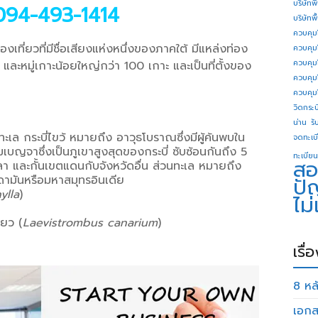
บริษัทพ
 094-493-1414
บริษัทพ
ควบคุม
เที่ยวที่มีชื่อเสียงแห่งหนึ่งของภาคใต้ มีแหล่งท่อง
ควบคุม
ควบคุม
และหมู่เกาะน้อยใหญ่กว่า 100 เกาะ และเป็นที่ตั้งของ
ควบคุม
ควบคุม
วิดกระบี
น่าน
รั
ละทะเล กระบี่ไขว้ หมายถึง อาวุธโบราณซึ่งมีผู้ค้นพบใน
จดทะเบี
เบญจาซึ่งเป็นภูเขาสูงสุดของกระบี่ ซับซ้อนกันถึง 5
ทะเบียน
สอ
และกั้นเขตแดนกับจังหวัดอื่น ส่วนทะเล หมายถึง
นดามันหรือมหาสมุทรอินเดีย
ปั
ylla
)
ไม
ียว (
Laevistrombus canarium
)
เรื่
8 หลั
เอกส