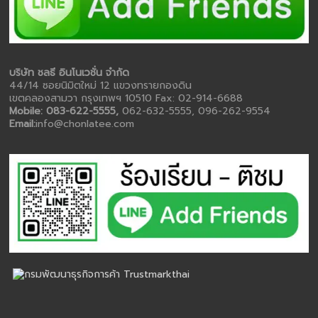
บริษัท ชลธี อินโนเวชั่น จำกัด
44/14 ซอยนิมิตใหม่ 12 แขวงทรายกองดิน
เขตคลองสามวา กรุงเทพฯ 10510 Fax: 02-914-6688
Mobile: 083-622-5555,
062-632-5555, 096-262-9554
Email:
info@chonlatee.com