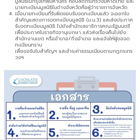
มูลนิธิในกรุงเทพมหานคร คือปลัดกระทรวงมหาดไทย และ
นายทะเบียนมูลนิธิในต่างจังหวัดคือผู้ว่าราชการจังหวัด
เมื่อนายทะเบียนที่รับผิดชอบรับจดทะเบียนแล้ว จะออกใบ
สำคัญแสดงการจดทะเบียนมูลนิธิ (ม.น.3) และส่งประกาศ
รับจดทะเบียนมูลนิธิ ไปยังสำนักเลขาธิการคณะรัฐมนตรี
เพื่อประกาศในราชกิจจานุเบกษา แล้วส่งเรื่องคืนไปยัง
สำนักงานเขต หรืออำเภอ/กิ่งอำเภอ และแจ้งให้ผู้ขอจด
ทะเบียนทราบ
เพื่อขอรับใบสำคัญฯ และชำระค่าธรรมเนียมตามกฎกระทร
วงฯ